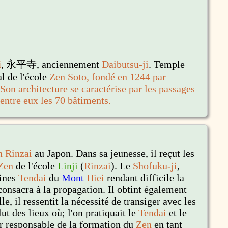
i
, 永平寺, anciennement
Daibutsu-ji
.
Temple
al de l'école
Zen
Soto
, fondé en 1244 par
 Son architecture se caractérise par les passages
 entre eux les 70 bâtiments.
n
Rinzai
au Japon. Dans sa jeunesse, il reçut les
Zen
de l'école
Linji
(
Rinzai
). Le
Shofuku-ji
,
oines
Tendai
du
Mont
Hiei
rendant difficile la
consacra à la propagation. Il obtint également
lle, il ressentit la nécessité de transiger avec les
ut des lieux où; l'on pratiquait le
Tendai
et le
ur responsable de la formation du
Zen
en tant