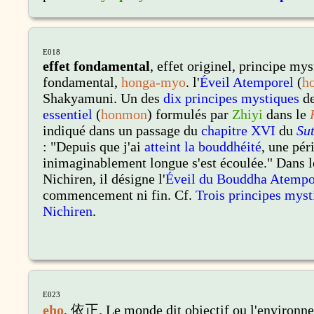
E018
effet fondamental
, effet originel, principe mys
fondamental,
honga-myo
. l'
Éveil Atemporel
(
h
Shakyamuni. Un des
dix principes mystiques
de
essentiel
(
honmon
) formulés par
Zhiyi
dans le
indiqué dans un passage du
chapitre XVI
du
Su
: "Depuis que j'ai
atteint la bouddhéité
, une pér
inimaginablement longue s'est écoulée." Dans 
Nichiren, il désigne l'
Éveil du Bouddha Atempo
commencement ni fin. Cf.
Trois principes myst
Nichiren
.
E023
eho
,
依正. Le monde dit objectif ou l'environne