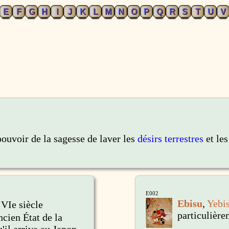
E
F
G
H
I
J
K
L
M
N
O
P
Q
R
S
T
U
V
uvoir de la sagesse de laver les
désirs terrestres
et les
E002
Ebisu
,
Yebi
VIe siècle
particulière
cien État de la