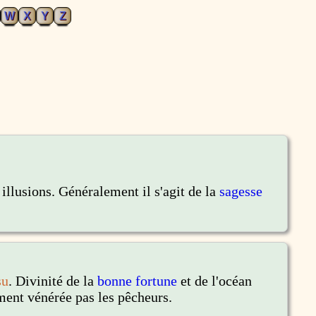
W
X
Y
Z
 illusions. Généralement il s'agit de la
sagesse
su
. Divinité de la
bonne fortune
et de l'océan
ment vénérée pas les pêcheurs.