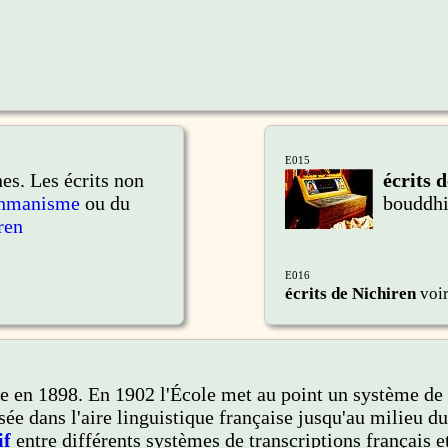
E015
nes. Les écrits non
écrits d
ahmanisme
ou du
bouddhi
ren
E016
écrits de Nichiren
voi
 en 1898. En 1902 l'École met au point un système de t
sée dans l'aire linguistique française jusqu'au milieu 
if
entre différents systèmes de transcriptions français e