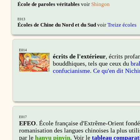
École de paroles véritables
voir
Shingon
E013
Écoles de Chine du Nord et du Sud
voir
Treize écoles
E014
écrits de l'extérieur
,
écrits profa
bouddhiques, tels que ceux du
br
confucianisme
.
Ce qu'en dit Nichi
E017
EFEO
.
École française d'Extrême-Orient fondée
romanisation des langues chinoises la plus utili
par le
hanyu pinyin
. Voir le
tableau comparat