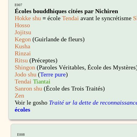
E007
Écoles bouddhiques
citées par Nichiren
Hokke shu
=
école
Tendai
avant le syncrétisme
S
Hosso
Jojitsu
Kegon
(Guirlande de fleurs)
Kusha
Rinzai
Ritsu
(Préceptes)
Shingon
(Paroles Véritables, École des Mystères
Jodo shu
(
Terre pure
)
Tendai
Tiantai
Sanron shu
(École des Trois Traités)
Zen
Voir le gosho
Traité ur la dette de reconnaissanc
écoles
E008