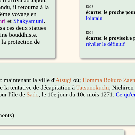
'il arriva au Japon,
ndu, il retourna à la
E003
écarter le proche pour
même voyage en
lointain
hri
et
Shakyamuni
.
ssa ces deux statues
E004
ine bouddhiste.
écarter le provisoire 
 la protection de
révéler le définitif
t maintenant la ville d'
Atsugi
où;
Homma Rokuro Zae
e la tentative de décapitation à
Tatsunokuchi
, Nichiren
our l'île de
Sado
, le 10e jour du 10e mois 1271.
Ce qu'e
ments)