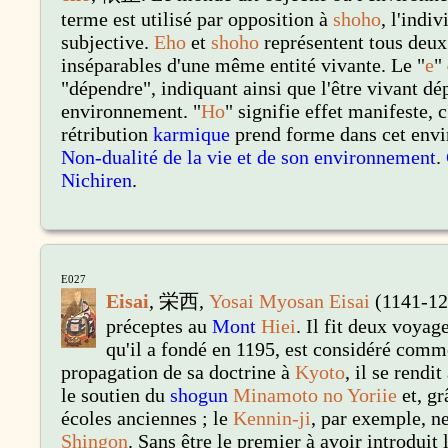
terme est utilisé par opposition à
shoho
, l'indi
subjective.
Eho
et
shoho
représentent tous deux
inséparables d'une même entité vivante. Le "
e
"
"dépendre", indiquant ainsi que l'être vivant d
environnement. "
Ho
" signifie effet manifeste, c
rétribution
karmique
prend forme dans cet envi
Non-dualité de la vie et de son environnement
.
Nichiren
.
E027
Eisai
, 栄西,
Yosai
Myosan Eisai
(1141-12
préceptes au
Mont
Hiei
. Il fit deux voyag
qu'il a fondé en 1195, est considéré com
propagation de sa doctrine à
Kyoto
, il se rendit
le soutien du
shogun
Minamoto no Yoriie
et, gr
écoles anciennes ; le
Kennin-ji
, par exemple, n
Shingon
. Sans être le premier à avoir introduit