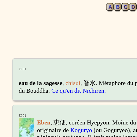
A
B
C
D
E001
eau de la sagesse
,
chisui
, 智水. Métaphore du po
du Bouddha.
Ce qu'en dit Nichiren.
E001
Eben
, 恵便,
coréen Hyepyon. Moine du 
originaire de
Koguryo
(ou Goguryeo), an