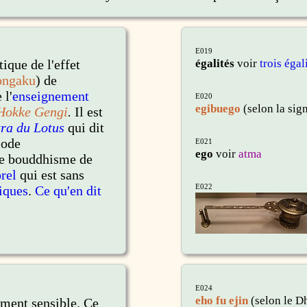
E019
tique de l'effet
égalités
voir
trois égal
ongaku
) de
 l'
enseignement
E020
egibuego
(selon la sig
Hokke Gengi
.
Il est
tra du Lotus
qui dit
iode
E021
ego
voir
atma
le bouddhisme de
rel
qui est sans
E022
iques
.
Ce qu'en dit
E024
eho fu ejin
(selon le D
ment sensible. Ce