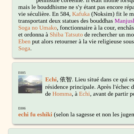
péninsule coréenne. Il était moine lorsqu
mais le bouddhisme ne s'y étant pas encore répa
vie séculière. En 584,
Kafuka
(Noksim) fit le 
transportant deux statues des bouddhas
Manjus
Soga no Umako
, fonctionnaire à la cour, enchâ
et ordonna à
Shiba Tatsuto
de rechercher un mo
Eben
put alors retourner à la vie religieuse sous
Soga
.
E005
Echi
, 依智.
Lieu situé dans ce qui es
résidence principale. Après l'échec d
de
Homma
, à
Echi
, avant de partir p
E006
echi fu eshiki
(selon la sagesse et non les juge