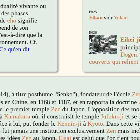
vidualité vivante ou
 des phases
E025
Eikan
voir
Yokan
 de
eho
signifie
épend de son
E026
'est-à-dire que la
Eihei-j
ronnement. Cf.
princip
Ce qu'en dit
Dogen
.
couverts qui relient
14), à titre posthume "Senko"), fondateur de l'école
Ze
es en Chine, en 1168 et 1187, et en rapporta la doctrine
me le premier temple
Zen
du Japon. L'opposition des m
 à
Kamakura
où; il construisit le temple
Jufuku-ji
et se 
âce à lui, put fonder le
Kennin-ji
à
Kyoto
. Dans cette vi
e fut jamais une institution exclusivement
Zen
mais incl
 les idées
Zen
au Japon,
Eisai
est celui que l'on tient po