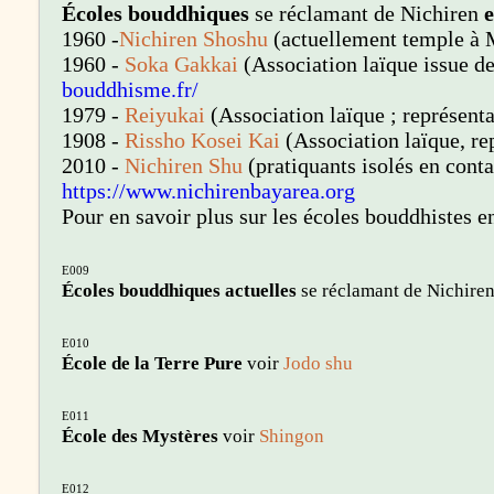
Écoles bouddhiques
se réclamant de Nichiren
1960 -
Nichiren Shoshu
(actuellement temple à Mo
1960 -
Soka Gakkai
(Association laïque issue d
bouddhisme.fr/
1979 -
Reiyukai
(Association laïque ; représenta
1908 -
Rissho Kosei Kai
(Association laïque, re
2010 -
Nichiren Shu
(pratiquants isolés en conta
https://www.nichirenbayarea.org
Pour en savoir plus sur les écoles bouddhistes 
E009
Écoles bouddhiques actuelles
se réclamant de Nichiren
E010
École de la Terre Pure
voir
Jodo shu
E011
École des Mystères
voir
Shingon
E012