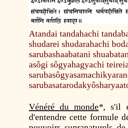
Atandai tandahachi tandaba
shudarei shudarahachi bod
sarubashaabatani shuabata
asôgi sôgyahagyachi teirei
sarubasôgyasamachikyaranc
sarubasatarodakyôsharyaato
Vénéré du monde
*
, s'il
d'entendre cette formule dé
pouvoirs supranaturels d