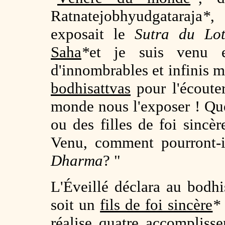
Ratnatejobhyudgataraja
*
,
exposait le
Sutra du Lo
Saha
*
et je suis venu 
d'innombrables et infinis m
bodhisattvas
pour l'écoute
monde nous l'exposer ! Qu
ou des filles de foi sincèr
Venu, comment pourront-i
Dharma
? "
L'Éveillé déclara au bodh
soit un
fils de foi sincère
*
réalise
quatre accompliss