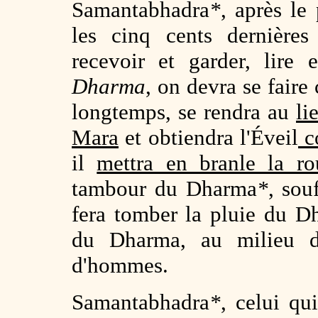
Samantabhadra
*
, après le
les cinq cents dernières
recevoir et garder, lire 
Dharma
, on devra se faire
longtemps, se rendra au
li
Mara
et obtiendra l'Éveil
co
il
mettra en branle la r
tambour du Dharma
*
, sou
fera tomber la pluie du Dh
du Dharma, au milieu d
d'hommes.
Samantabhadra
*
, celui qu