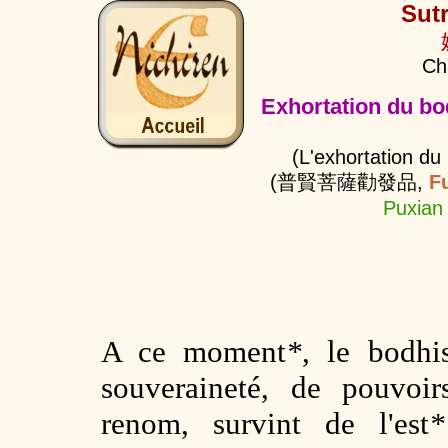
Sut
Ch
Exhortation du bo
(L'exhortation du
(
普賢菩薩勸發品
,
F
Puxian
A ce moment
*
, le bodhi
souveraineté, de pouvoir
renom, survint de l'est
*