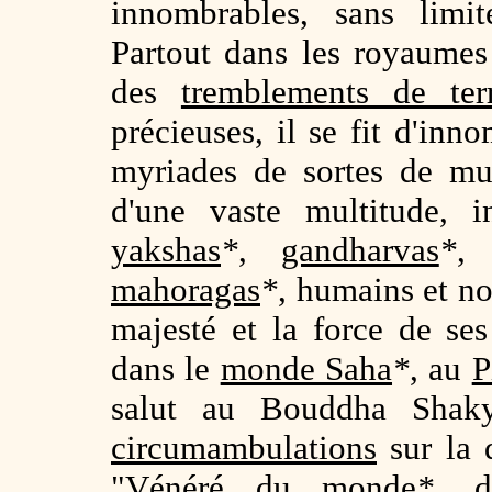
innombrables, sans limit
Partout dans les royaumes 
des
tremblements de ter
précieuses, il se fit d'inn
myriades de sortes de mus
d'une vaste multitude, 
yakshas
*
,
gandharvas
*
mahoragas
*
, humains et n
majesté et la force de ses
dans le
monde Saha
*
, au
P
salut au Bouddha Shaky
circumambulations
sur la d
"
Vénéré du monde
*
, d