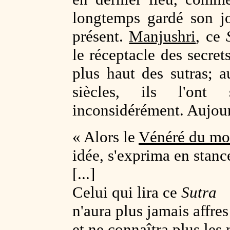
longtemps gardé son j
présent.
Manjushri
, ce
le réceptacle des secre
plus haut des sutras; 
siècles, ils l'ont 
inconsidérément. Aujourd
« Alors le
Vénéré du m
idée, s'exprima en stanc
[...]
Celui qui lira ce
Sutra
n'aura plus jamais affres
et ne connaîtra plus les