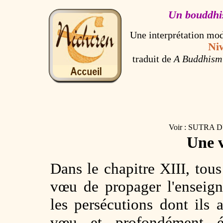
Un bouddhi
Une interprétation mo
Ni
traduit de
A Buddhism 
Voir : SUTRA 
Une v
Dans le chapitre XIII, tou
vœu de propager l'ensei
les persécutions dont ils 
vœu et profondément 