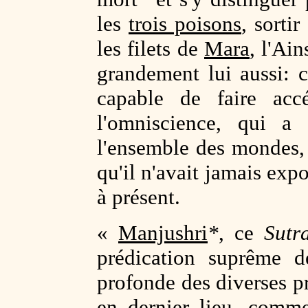
les
trois poisons
, sorti
les filets de
Mara
, l'Ai
grandement lui aussi: 
capable de faire acc
l'omniscience, qui 
l'ensemble des mondes, 
qu'il n'avait jamais expo
à présent.
«
Manjushri
*
, ce
Sutr
prédication suprême d
profonde des diverses pr
en dernier lieu, comm