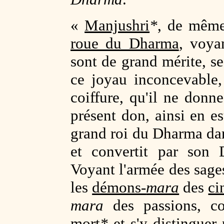
«
Manjushri
*
, de même
roue du Dharma
, voya
sont de grand mérite, se
ce joyau inconcevable
coiffure, qu'il ne donne
présent don, ainsi en est
grand roi du Dharma dan
et convertit par son 
Voyant l'armée des sages
les
démons-
mara
des
ci
mara
des passions, co
mort
*
et s'y distinguer