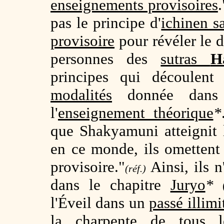
enseignements provisoires
.
pas le principe d'
ichinen s
provisoire
pour révéler le dé
personnes des
sutras
H
principes qui découlent
modalités
donnée dans
l'
enseignement théorique
*
que Shakyamuni atteignit 
en ce monde, ils omettent
provisoire."
Ainsi, ils n
(réf.)
dans le chapitre
Juryo
*
l'Éveil dans un
passé illimi
la charpente de tous l