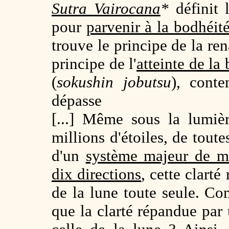
Sutra
Vairocana
*
définit 
pour
parvenir à la bodhéit
trouve le principe de la re
principe de l'
atteinte de la
(
sokushin jobutsu
), cont
dépasse
[...] Même sous la lumiè
millions d'étoiles, de toute
d'un
système majeur de 
dix directions
, cette clarté
de la lune toute seule. Co
que la clarté répandue par 