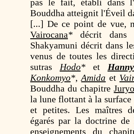
pas le fait, établi dans l
Bouddha atteignit l'Éveil d
[...] De ce point de vue
Vairocana
*
décrit dans
Shakyamuni décrit dans le
venus de toutes les direct
sutras
Hodo
*
et
Hanny
Konkomyo
*
,
Amida
et
Vai
Bouddha du chapitre
Jury
la lune flottant à la surfac
et petites. Les maîtres 
égarés par la doctrine de 
enseignements du chapi