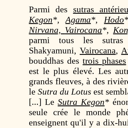
Parmi des
sutras antérieu
Kegon
*
,
Agama
*
,
Hodo
Nirvana,
Vairocana
*
,
Kon
parmi tous les sutras
Shakyamuni,
Vairocana
,
A
bouddhas des
trois phases
est le plus élevé. Les au
grands fleuves, à des riviè
le
Sutra du Lotus
est sembl
[...] Le
Sutra Kegon
*
énon
seule crée le monde ph
enseignent qu'il y a dix-hu