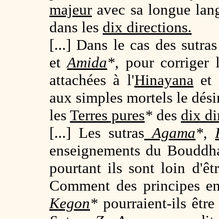
majeur
avec sa longue lan
dans les
dix directions.
[...] Dans le cas des sutra
et
Amida
*
, pour corriger
attachées à l'
Hinayana
et 
aux simples mortels le dési
les
Terres pures
*
des
dix di
[...] Les sutras
Agama
*
,
enseignements du Bouddha,
pourtant ils sont loin d'
Comment des principes e
Kegon
*
pourraient-ils être