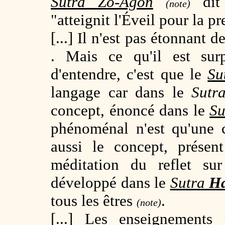
Sutra Zo-Agon
di
(note)
"atteignit l'Éveil pour la p
[...] Il n'est pas étonnant d
. Mais ce qu'il est sur
d'entendre, c'est que le
Su
langage car dans le
Sutr
concept, énoncé dans le
Su
phénoménal n'est qu'une c
aussi le concept, prése
méditation du reflet s
développé dans le
Sutra
H
tous les êtres
.
(note)
[...] Les
enseignements p