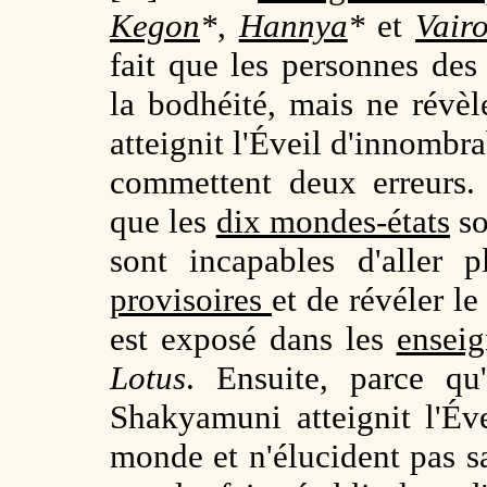
Kegon
*
,
Hannya
*
et
Vair
fait que les personnes de
la bodhéité, mais ne révè
atteignit l'Éveil d'innombr
commettent deux erreurs. 
que les
dix mondes-états
so
sont incapables d'aller 
provisoires
et de révéler le
est exposé dans les
enseig
Lotus
. Ensuite, parce qu
Shakyamuni atteignit l'Év
monde et n'élucident pas sa 