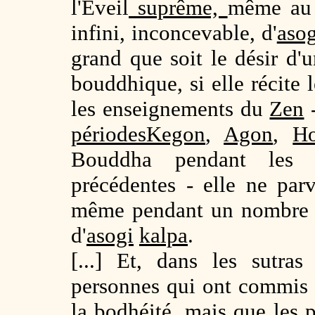
l'Éveil
suprême,
même au 
infini, inconcevable, d'
asog
grand que soit le désir d'
bouddhique, si elle récit
les enseignements du
Zen
-
périodes
Kegon
,
Agon
,
H
Bouddha pendant les 
précédentes - elle ne par
même pendant un nombre in
d'
asogi
kalpa
.
[...] Et, dans les sutra
personnes qui ont commis
la bodhéité, mais que les