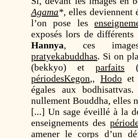
Si, devant les images en b
Agama
*
, elles deviennent
l’on pose les
enseigne
exposés lors de différent
Hannya
, ces images
pratyekabuddhas
. Si on p
(bekkyo) et
parfaits
(e
périodes
Kegon
,,
Hodo
e
égales aux bodhisattvas.
nullement Bouddha, elles n
[...] Un sage éveillé à la 
enseignements des
périod
amener le corps d’un déf