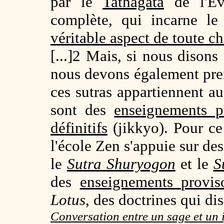
par le
Tathagata
de l'Év
complète, qui incarne le
véritable aspect de toute c
[...]2 Mais, si nous disons 
nous devons également pre
ces sutras appartiennent a
sont des
enseignements pr
définitifs
(jikkyo). Pour ce 
l'école Zen s'appuie sur de
le
Sutra Shuryogon
et le
S
des
enseignements proviso
Lotus
, des doctrines qui dis
Conversation entre un sage et un