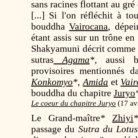
sans racines flottant au gré
[...] Si l'on réfléchit à t
bouddha
Vairocana
, dépe
étant assis sur un trône e
Shakyamuni décrit comme m
sutras
Agama
*
, aussi 
provisoires mentionnés d
Konkomyo
*
,
Amida
et
Vai
bouddha du chapitre
Juryo
Le coeur du chapitre Juryo
(
17 av
Le Grand-maître
*
Zhiyi
passage du
Sutra du Lotu