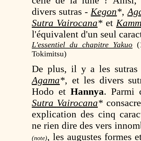
celle de la lune ? Ainsi,
divers sutras -
Kegon
*
,
Ag
Sutra
Vairocana
*
et
Kamm
l'équivalent d'un seul cara
L'essentiel du chapitre Yakuo
(
Tokimitsu)
De plus, il y a les sutra
Agama
*
, et les divers su
Hodo et
Hannya
. Parmi c
Sutra
Vairocana
*
consacre 
explication des cinq cara
ne rien dire des vers innom
,
les augustes formes e
(note)