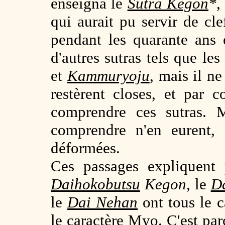
enseigna le
Sutra Kegon
*
,
qui aurait pu servir de cl
pendant les quarante ans e
d'autres sutras tels que les
et
Kammuryoju
, mais il ne
restèrent closes, et par 
comprendre ces sutras. 
comprendre n'en eurent, 
déformées.
Ces passages expliquent 
Daihokobutsu
Kegon
, le
D
le
Dai Nehan
ont tous le c
le caractère Myo. C'est par