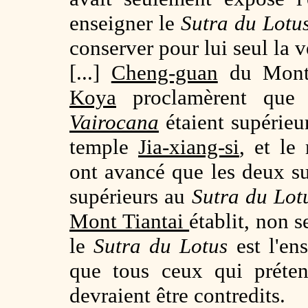
enseigner le
Sutra du Lotu
conserver pour lui seul la v
[...]
Cheng-guan
du Mon
Koya
proclamèrent que
Vairocana
étaient supérieu
temple
Jia-xiang-si
, et l
ont avancé que les deux s
supérieurs au
Sutra du Lot
Mont Tiantai
établit, non 
le
Sutra du Lotus
est l'en
que tous ceux qui prétend
devraient être contredits.