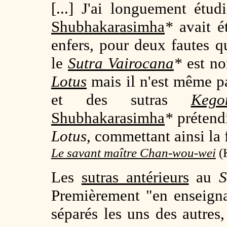
[...] J'ai longuement étud
Shubhakarasimha
*
avait é
enfers, pour deux fautes q
le
Sutra
Vairocana
*
est no
Lotus
mais il n'est même p
et des sutras
Kego
Shubhakarasimha
*
prétendi
Lotus
, commettant ainsi la
Le savant maître Chan-wou-wei
(K
Les
sutras antérieurs
au
S
Premièrement "en enseign
séparés les uns des autres,