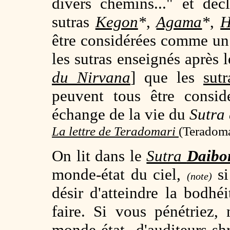
divers chemins..." et dé
sutras
Kegon
*
,
Agama
*
,
H
être considérées comme un tr
les sutras enseignés après 
du Nirvana
] que les
sutr
peuvent tous être consid
échange de la vie du
Sutra
La lettre de Teradomari
(
Teradoma
On lit dans le
Sutra
Daibo
monde-état du ciel,
s
(note)
désir d'atteindre la bodhé
faire. Si vous pénétriez, 
monde-état d'
auditeurs-sh