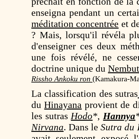
prêchait en fonction de la c
enseigna pendant un certa
méditation concentrée
et de
? Mais, lorsqu'il révéla pl
d'enseigner ces deux mét
une fois révélé, ne cesse
doctrine unique du
Nembut
Rissho Ankoku ron
(
Kamakura-Mats
La classification des sutras
du
Hinayana
provient de d
les sutras
Hodo
*
,
Hannya
Nirvana
. Dans le
Sutra du 
avait seulement exposé 