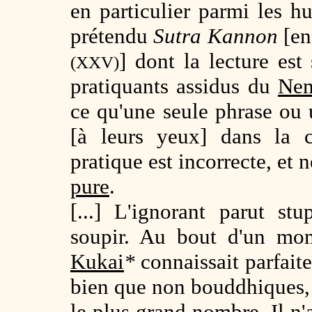
en particulier parmi les 
prétendu
Sutra Kannon
[en
] dont la lecture est
(XXV)
pratiquants assidus du
Nem
ce qu'une seule phrase ou u
[à leurs yeux] dans la c
pratique est incorrecte, et 
pure
.
[...] L'ignorant parut st
soupir. Au bout d'un mom
Kukai
*
connaissait parfait
bien que non bouddhiques, i
le plus grand nombre. Il n'