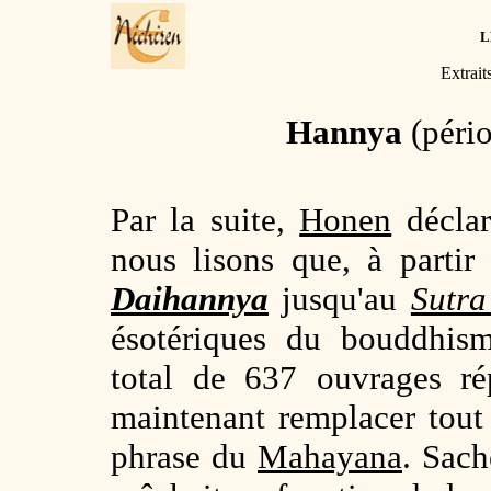
L
Extrait
Hannya
(pério
Par la suite,
Honen
déclar
nous lisons que, à parti
Daihannya
jusqu'au
Sutra
ésotériques du bouddhi
total de 637 ouvrages ré
maintenant remplacer tout 
phrase du
Mahayana
. Sach