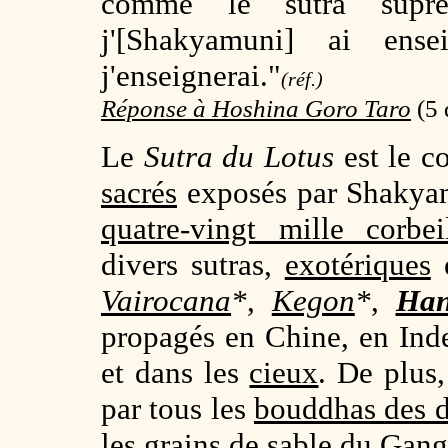
comme le sutra supr
j'[Shakyamuni] ai ens
j'enseignerai."
(réf.)
Réponse à Hoshina Goro Taro
(
5 
Le
Sutra du Lotus
est le c
sacrés
exposés par Shakyamu
quatre-vingt mille corbei
divers sutras,
exotériques
Vairocana
*
,
Kegon
*
,
Han
propagés en Chine, en Inde
et dans les
cieux
. De plus
par tous les
bouddhas des d
les grains de sable du
Gang