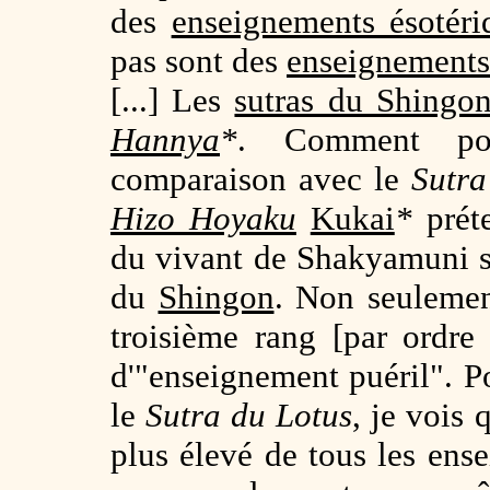
des
enseignements ésotéri
pas sont des
enseignements
[...] Les
sutras du Shingo
Hannya
*
. Comment pour
comparaison avec le
Sutra
Hizo Hoyaku
Kukai
*
préte
du vivant de Shakyamuni s
du
Shingon
. Non seulemen
troisième rang [par ordre 
d'"enseignement puéril". Po
le
Sutra du Lotus
, je vois
plus élevé de tous les en