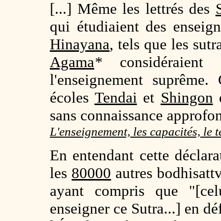
[...] Même les lettrés des
qui étudiaient des ensei
Hinayana
, tels que les sut
Agama
*
considéraien
l'enseignement suprême. C
écoles
Tendai
et
Shingon
e
sans connaissance approfo
L'enseignement, les capacités, le 
En entendant cette déclara
les
80000
autres bodhisattv
ayant compris que "[cel
enseigner ce Sutra...] en dé