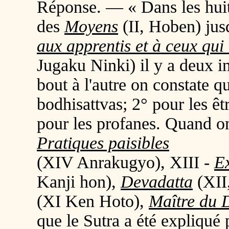
Réponse. — « Dans les huit 
des
Moyens
(
II, Hoben
) ju
aux apprentis et à ceux qui
Jugaku Ninki
)
il y a deux i
bout à l'autre on constate qu
bodhisattvas; 2° pour les êt
pour les profanes. Quand o
Pratiques paisibles
(
XIV Anrakugyo
)
, XIII -
Ex
Kanji hon)
,
Devadatta
(XII
(XI Ken Hoto)
,
Maître du
que le Sutra a été expliqué 