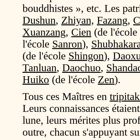
bouddhistes », etc. Les patr
Dushun
,
Zhiyan,
Fazang
,
C
Xuanzang
,
Cien
(de l'école
l'école
Sanron
),
Shubhakar
(de l'école
Shingon
),
Daox
Tanluan
,
Daochuo
,
Shanda
Huiko
(de l'école
Zen
).
Tous ces Maîtres en
tripita
Leurs connaissances étaient a
lune, leurs mérites plus pr
outre, chacun s'appuyant su