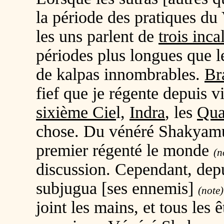
la période des pratiques du
les uns parlent de
trois inca
périodes plus longues que l
de kalpas innombrables.
Br
fief que je régente depuis v
sixième Cie
l,
Indra
, les
Qua
chose. Du vénéré Shakyamun
premier régenté le monde
(n
discussion. Cependant, depui
subjugua [ses ennemis]
(note)
joint les mains, et tous les 