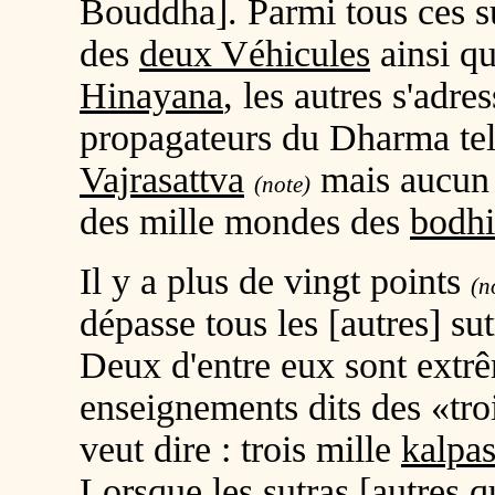
Bouddha]. Parmi tous ces sut
des
deux Véhicules
ainsi qu
Hinayana
, les autres s'adre
propagateurs du Dharma te
Vajrasattva
mais aucun 
(note)
des mille mondes des
bodhi
Il y a plus de vingt points
(n
dépasse tous les [autres] su
Deux d'entre eux sont extrê
enseignements dits des «tro
veut dire : trois mille
kalpa
Lorsque les sutras [autres q