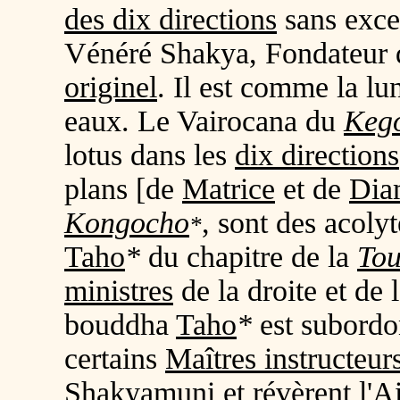
des dix directions
sans exce
Vénéré Shakya, Fondateur d
originel
. Il est comme la lun
eaux. Le Vairocana du
Keg
lotus dans les
dix directions
plans [de
Matrice
et de
Dia
Kongocho
, sont des acoly
*
Taho
*
du chapitre de la
Tou
ministres
de la droite et de 
bouddha
Taho
*
est subord
certains
Maîtres instructeur
Shakyamuni et révèrent l'A