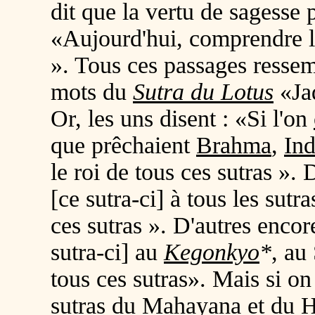
dit que la vertu de sagesse 
«Aujourd'hui, comprendre le
». Tous ces passages ressemb
mots du
Sutra du Lotus
«Ja
Or, les uns disent : «Si l'on
que prêchaient
Brahma
,
Ind
le roi de tous ces sutras ». 
[ce sutra-ci] à tous les sutr
ces sutras ». D'autres encor
sutra-ci] au
Kegonkyo
*
, au
tous ces sutras». Mais si on 
sutras du
Mahayana
et du
H