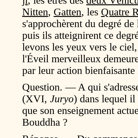
ji
, les êtres des
deux Véhicu
Nitten
,
Gatten
, les
Quatre R
s'approchèrent du degré de l
puis ils atteignirent ce degr
levons les yeux vers le cie
l'Éveil merveilleux demeurer
par leur action bienfaisante l
Question. — A qui s'adresse
(XVI,
Juryo
)
dans lequel i
que son enseignement actuel
Bouddha ?