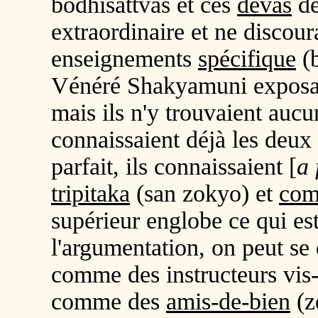
bodhisattvas et ces
devas
de
extraordinaire et ne discour
enseignements
spécifique
(
Vénéré Shakyamuni exposa
mais ils n'y trouvaient aucun
connaissaient déjà les deux
parfait, ils connaissaient [
a 
tripitaka
(
san zokyo
) et
co
supérieur englobe ce qui est
l'argumentation, on peut se 
comme des instructeurs vis
comme des
amis-de-bien
(ze