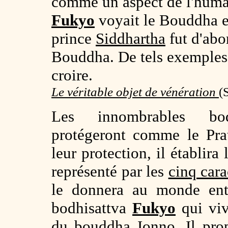
comme un aspect de l'huma
Fukyo
voyait le Bouddha en
prince
Siddhartha
fut d'abo
Bouddha. De tels exemples 
croire.
Le véritable objet de vénération
(
Les innombrables bodh
protégeront comme le Pr
leur protection, il établira l
représenté par les
cinq cara
le donnera au monde ent
bodhisattva
Fukyo
qui viv
du bouddha
Ionno
. Il pr