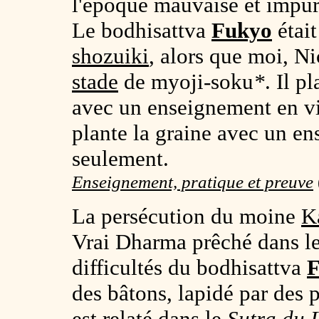
l'époque mauvaise et impu
Le bodhisattva
Fukyo
était
shozuiki
, alors que moi, Ni
stade
de myoji-soku
*
. Il p
avec un enseignement en vin
plante la graine avec un e
seulement.
Enseignement, pratique et preuve
La persécution du moine
K
Vrai Dharma prêché dans l
difficultés du bodhisattva
F
des bâtons, lapidé par des 
est relaté dans le
Sutra du 