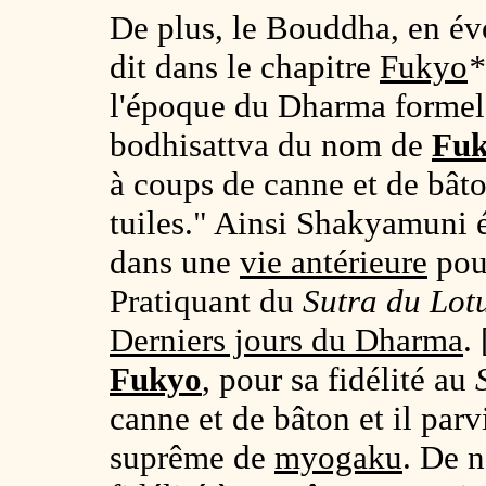
De plus, le Bouddha, en é
dit dans le chapitre
Fukyo
*
l'époque du Dharma forme
bodhisattva du nom de
Fu
à coups de canne et de bâto
tuiles." Ainsi Shakyamuni é
dans une
vie antérieure
pour
Pratiquant du
Sutra du Lot
Derniers jours du Dharma
.
Fukyo
, pour sa fidélité au
canne et de bâton et il par
suprême de
myogaku
. De n