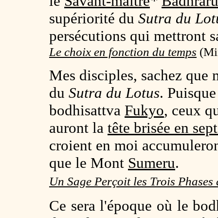
le
Savant-maître
*
Badhraru
supériorité du
Sutra du Lot
persécutions qui mettront s
Le choix en fonction du temps
(Min
Mes disciples, sachez que m
du
Sutra du Lotus
. Puisque
bodhisattva
Fukyo
, ceux q
auront la
tête brisée en se
croient en moi accumulero
que le Mont
Sumeru
.
Un Sage Perçoit les Trois Phases 
Ce sera l'époque où le bod