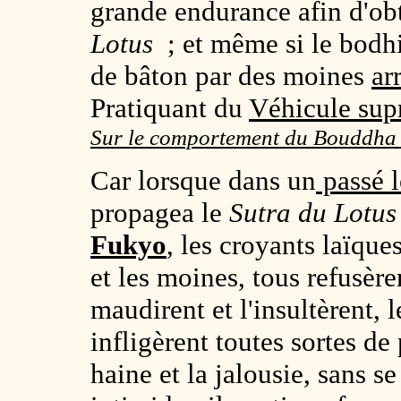
grande endurance afin d'ob
Lotus
; et même si le bodh
de bâton par des moines
ar
Pratiquant du
Véhicule su
Sur le comportement du Bouddh
Car lorsque dans un
passé l
propagea le
Sutra du Lotus
Fukyo
, les croyants laïqu
et les moines, tous refusèren
maudirent et l'insultèrent, l
infligèrent toutes sortes de
haine et la jalousie, sans s