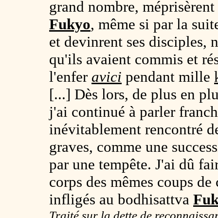
grand nombre, méprisèrent e
Fukyo
, même si par la suit
et devinrent ses disciples, 
qu'ils avaient commis et rés
l'enfer
avici
pendant mille
[...] Dès lors, de plus en pl
j'ai continué à parler franc
inévitablement rencontré de
graves, comme une success
par une tempête. J'ai dû fa
corps des mêmes coups de c
infligés au bodhisattva
Fuk
Traité sur la dette de reconnaiss