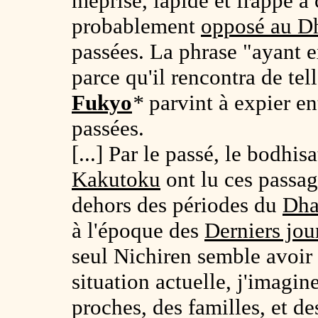
méprisé, lapidé et frappé à 
probablement
opposé au D
passées. La phrase "ayant e
parce qu'il rencontra de tel
Fukyo
*
parvint à expier en
passées.
[...] Par le passé, le bodhis
Kakutoku
ont lu ces passag
dehors des périodes du
Dha
à l'époque des
Derniers jo
seul Nichiren semble avoir
situation actuelle, j'imagin
proches, des familles, et de