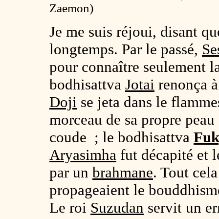
Zaemon)
Je me suis réjoui, disant qu
longtemps. Par le passé,
Se
pour connaître seulement l
bodhisattva
Jotai
renonça à 
Doji
se jeta dans le flamme
morceau de sa propre peau 
coude ; le bodhisattva
Fuk
Aryasimha
fut décapité et 
par un
brahmane
. Tout cela
propageaient le bouddhism
Le roi
Suzudan
servit un e