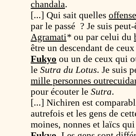
chandala
.
[...] Qui sait quelles
offens
par le passé ? Je suis peut-
Agramati
*
ou par celui du
être un descendant de ceux 
Fukyo
ou un de ceux qui ou
le
Sutra du Lotus
. Je suis
mille personnes outrecuida
pour écouter le
Sutra
.
[...] Nichiren est comparab
autrefois et les gens de ce
moines, nonnes et laïcs qui
Fukyo
. Les gens sont diffé