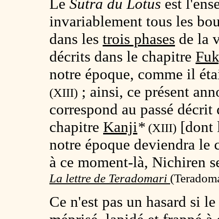
Le
Sutra du Lotus
est l'ens
invariablement tous les bo
dans les
trois phases
de la 
décrits dans le chapitre
Fu
notre époque, comme il étai
; ainsi, ce présent an
(XIII)
correspond au passé décrit 
chapitre
Kanji
*
[dont 
(XIII)
notre époque deviendra le 
à ce moment-là, Nichiren s
La lettre de Teradomari
(
Teradoma
Ce n'est pas un hasard si l