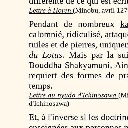
différente de ce qui est écr
Lettre à Horen
(
Minobu, avril 12
Pendant de nombreux
ka
calomnié, ridiculisé, attaq
tuiles et de pierres, unique
du Lotus
. Mais par la sui
Bouddha Shakyamuni. Ains
requiert des formes de pr
temps.
Lettre au nyudo d'Ichinosawa
(
Mi
d'Ichinosawa)
Et, à l'inverse si les doctri
enseignées aux personnes m