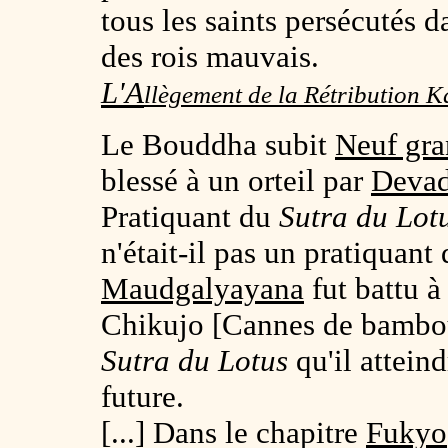
tous les saints persécutés d
des rois mauvais.
L'A
llègement de la Rétribution 
Le Bouddha subit
Neuf gra
blessé à un orteil par
Devad
Pratiquant du
Sutra du Lot
n'était-il pas un pratiquant
Maudgalyayana
fut battu à
Chikujo [Cannes de bambou] 
Sutra du Lotus
qu'il attein
future.
[...] Dans le chapitre
Fukyo