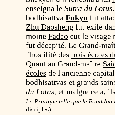
enseigna le
Sutra du Lotus
bodhisattva
Fukyo
fut atta
Zhu Daosheng
fut exilé da
moine
Fadao
eut le visage 
fut décapité. Le Grand-maî
l'hostilité des
trois écoles 
Quant au Grand-maître
Sai
écoles
de l'ancienne capita
bodhisattvas et grands sain
du Lotus
, et malgré cela, i
La Pratique telle que le Bouddha 
disciples)