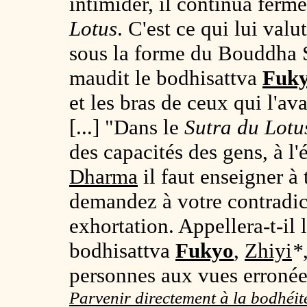
intimider, il continua ferm
Lotus
. C'est ce qui lui val
sous la forme du Bouddha 
maudit le bodhisattva
Fuk
et les bras de ceux qui l'av
[...] "Dans le
Sutra du Lotu
des capacités des gens, à l
Dharma
il faut enseigner à 
demandez à votre contradic
exhortation. Appellera-t-i
bodhisattva
Fukyo
,
Zhiyi
*
personnes aux vues erronée
Parvenir directement à la bodhéit