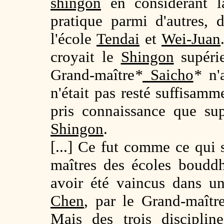
shingon
en considérant l
pratique parmi d'autres, 
l'école
Tendai
et
Wei-Juan
croyait le
Shingon
supéri
Grand-maître
*
Saicho
*
n'a
n'était pas resté suffisam
pris connaissance que sup
Shingon
.
[...] Ce fut comme ce qui s
maîtres des écoles boudd
avoir été vaincus dans un
Chen
, par le Grand-maît
Mais des
trois discipline