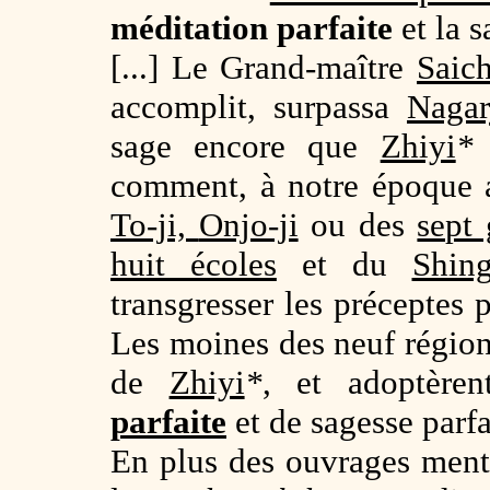
méditation parfaite
et la s
[...] Le Grand-maître
Saic
accomplit, surpassa
Nagar
sage encore que
Zhiyi
*
comment, à notre époque 
To-ji,
Onjo-ji
ou des
sept
huit écoles
et du
Shin
transgresser les préceptes
Les moines des neuf région
de
Zhiyi
*
, et adoptère
parfaite
et de sagesse parfa
En plus des ouvrages menti