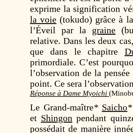
exprime la signification v
la voie
(tokudo) grâce à l
l’Éveil par la
graine
(bus
relative. Dans les deux cas,
que dans le chapitre
D
primordiale. C’est pourqu
l’observation de la pensée 
point. Ce sera l’observation
Réponse à Dame Myoichi
(Minobu
Le Grand-maître
*
Saicho
*
et
Shingon
pendant quinze
possédait de manière inné