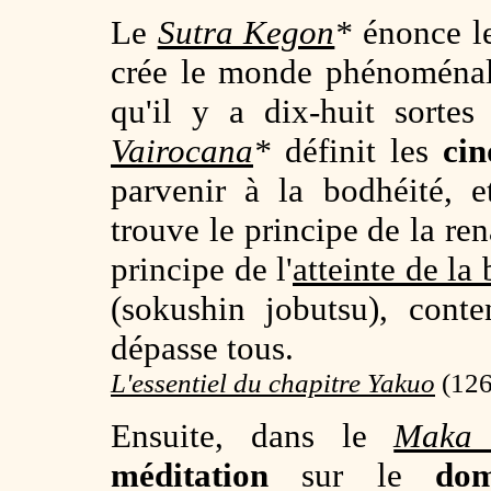
Le
Sutra Kegon
*
énonce le
crée le monde phénoménal
qu'il y a dix-huit sorte
Vairocana
*
définit les
cin
parvenir à la bodhéité, 
trouve le principe de la re
principe de l'
atteinte de la
(sokushin jobutsu), con
dépasse tous.
L'essentiel du chapitre Yakuo
(126
Ensuite, dans le
Maka 
méditation
sur le
dom