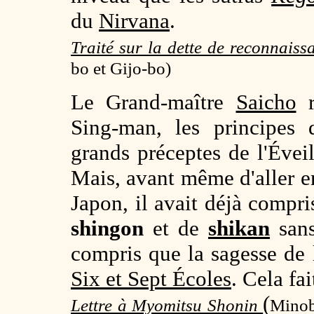
du
Nirvana
.
Traité sur la dette de reconnais
bo et Gijo-bo)
Le Grand-maître
Saicho
r
Sing-man, les principes
grands préceptes de l'Évei
Mais, avant même d'aller en
Japon, il avait déjà compri
shingon
et de
shikan
sans
compris que la sagesse de 
Six et Sept Écoles
. Cela fai
(
Lettre à Myomitsu Shonin
Minob