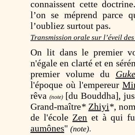
connaissent cette doctrine
l’on se méprend parce q
l’oubliez surtout pas.
Transmission orale sur l’éveil de
On lit dans le premier 
n'égale en clarté et en séré
premier volume du
Guke
l'époque où l'empereur
Mi
rêva
[du Bouddha], jus
(note)
Grand-maître
*
Zhiyi
*
, nom
de l'école
Zen
et à qui fu
aumônes
"
(note)
.