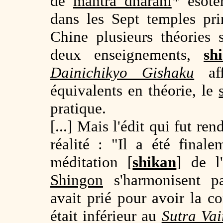
de
mantra dharani
*
ésotér
dans les Sept temples pri
Chine plusieurs théories s
deux enseignements,
sh
Dainichikyo Gishaku
aff
équivalents en théorie, le
pratique.
[...] Mais l'édit qui fut r
réalité : "Il a été final
méditation [
shikan
] de l
Shingon
s'harmonisent pa
avait prié pour avoir la c
était inférieur au
Sutra
Vai