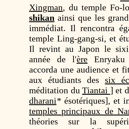
Xingman
, du temple Fo-lo
shikan
ainsi que les gran
immédiat. Il rencontra é
temple Ling-gang-si, et ét
Il revint au Japon le si
année de l'
ère
Enryaku 
accorda une audience et f
aux étudiants des
six éc
méditation du
Tiantai
] et 
dharani
*
ésotériques], et i
temples principaux de Na
théories sur la supér