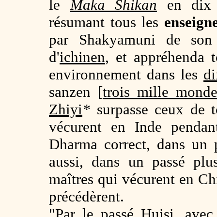
le
Maka Shikan
en dix v
résumant tous les
enseign
par Shakyamuni de son v
d'
ichinen
, et appréhenda t
environnement dans les
di
sanzen [
trois mille monde
Zhiyi
*
surpasse ceux de 
vécurent en Inde pendan
Dharma correct, dans un pa
aussi, dans un passé plu
maîtres qui vécurent en Ch
précédèrent.
"Par le passé
Huisi
, avec