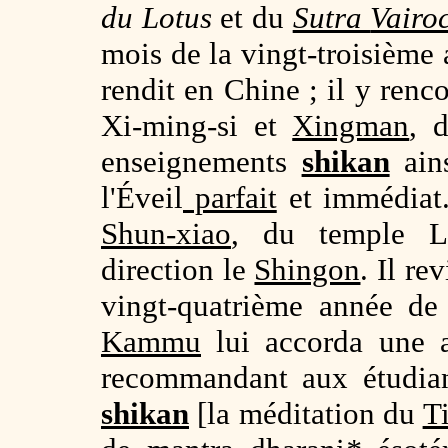
du Lotus
et du
Sutra
Vairo
mois de la vingt-troisième 
rendit en Chine ; il y renc
Xi-ming-si et
Xingman
, 
enseignements
shikan
ain
l'Éveil
parfait
et immédiat.
Shun-xiao
, du temple Li
direction le
Shingon
. Il re
vingt-quatrième année de 
Kammu
lui accorda une a
recommandant aux étudia
shikan
[la méditation du
T