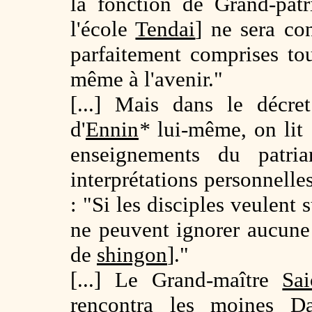
la fonction de Grand-pat
l'école
Tendai
] ne sera co
parfaitement comprises tou
même à l'avenir."
[...] Mais dans le décre
d'
Ennin
*
lui-même, on lit 
enseignements du patri
interprétations personnelles
: "Si les disciples veulent 
ne peuvent ignorer aucune
de
shingon
]."
[...] Le Grand-maître
Sa
rencontra les moines
Da