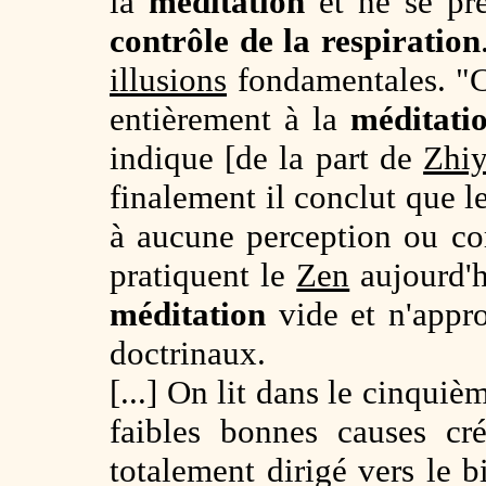
la
méditation
et ne se pr
contrôle de la respiration
illusions
fondamentales. "C
entièrement à la
méditati
indique [de la part de
Zhiy
finalement il conclut que l
à aucune perception ou co
pratiquent le
Zen
aujourd'h
méditation
vide et n'appro
doctrinaux.
[...] On lit dans le cinqu
faibles bonnes causes cr
totalement dirigé vers le b