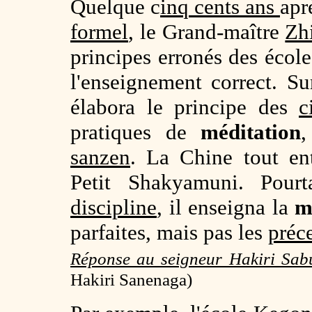
Quelque c
inq cents ans
apr
formel
, le Grand-maître
Zh
principes erronés des école
l'enseignement correct. Sur
élabora le principe des
c
pratiques de
méditation
,
sanzen
. La Chine tout ent
Petit Shakyamuni. Pour
discipline
, il enseigna la
m
parfaites, mais pas les
préc
Réponse au seigneur Hakiri Sa
Hakiri Sanenaga)