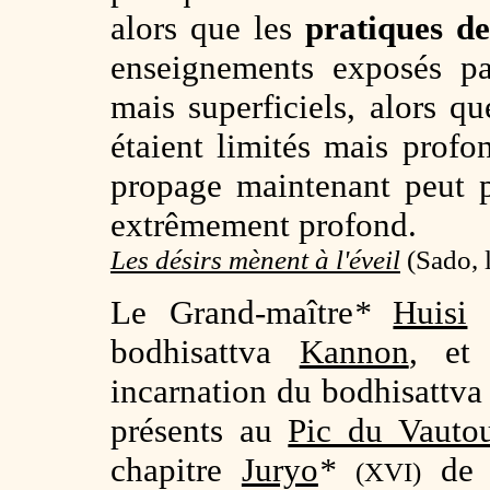
alors que les
pratiques de
enseignements exposés p
mais superficiels, alors 
étaient limités mais prof
propage maintenant peut pa
extrêmement profond.
Les désirs mènent à l'éveil
(
Sado, 
Le Grand-maître
*
Huisi
f
bodhisattva
Kannon
, et
incarnation du bodhisattv
présents au
Pic du Vauto
chapitre
Juryo
*
de 
(XVI)