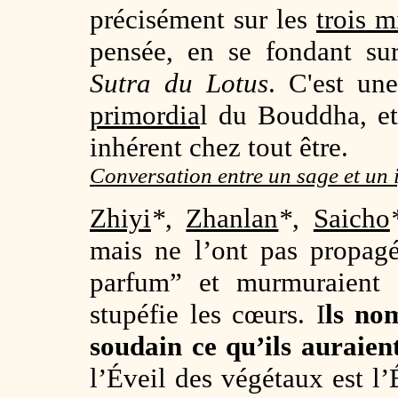
précisément sur les
trois 
pensée, en se fondant su
Sutra du Lotus
. C'est un
primordia
l du Bouddha, et
inhérent chez tout être.
Conversation entre un sage et un
Zhiyi
*
,
Zhanlan
*
,
Saicho
mais ne l’ont pas propagé
parfum” et murmuraient q
stupéfie les cœurs. I
ls no
soudain ce qu’ils auraie
l’Éveil des végétaux est l