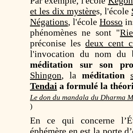
Par exemple, l'école
Kegon
et les dix mystère
s, l'école
Négations
, l'école
Hosso
in
phénomènes ne sont "
Rie
préconise les
deux cent c
l'invocation du nom du
méditation sur son p
Shingon
, la
méditation
Tendai
a formulé la théor
Le don du mandala du Dharma Me
)
En ce qui concerne l’Év
éphémère en est la porte d’