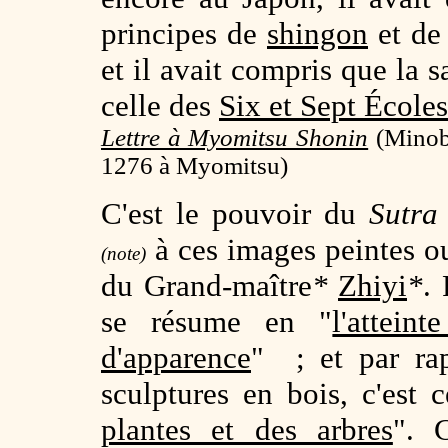
principes de
shingon
et d
et il avait compris que la 
celle des
Six et Sept Écoles
Lettre à Myomitsu Shonin
(
Minob
1276 à Myomitsu)
C'est le pouvoir du
Sutra
à ces images peintes ou 
(note)
du Grand-maître
*
Zhiyi
*
. 
se résume en "
l'attein
d'apparence
" ; et par ra
sculptures en bois, c'est 
plantes et des arbres
". 