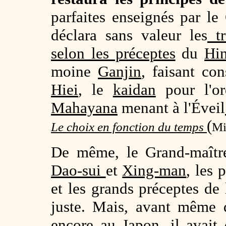
parfaites enseignés par l
déclara sans valeur les
tr
selon les préceptes
du
Hi
moine
Ganjin
, faisant co
Hiei
, le
kaidan
pour l'or
Mahayana
menant à l'Éveil
(
Le choix en fonction du temps
Mi
De même, le Grand-maîtr
Dao-sui
et
Xing-man
, les 
et les grands préceptes de 
juste. Mais, avant même d'
encore au Japon, il avait 