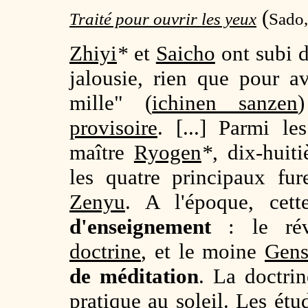
(
Traité pour ouvrir les yeux
Sado,
Zhiyi
*
et
Saicho
ont subi d
jalousie, rien que pour a
mille" (
ichinen sanzen
provisoire
. [...] Parmi l
maître
Ryogen
*
, dix-huit
les quatre principaux fu
Zenyu
. A l'époque, cet
d'enseignement
: le ré
doctrine
, et le moine
Gens
de méditation
. La doctrin
pratique au soleil. Les étud