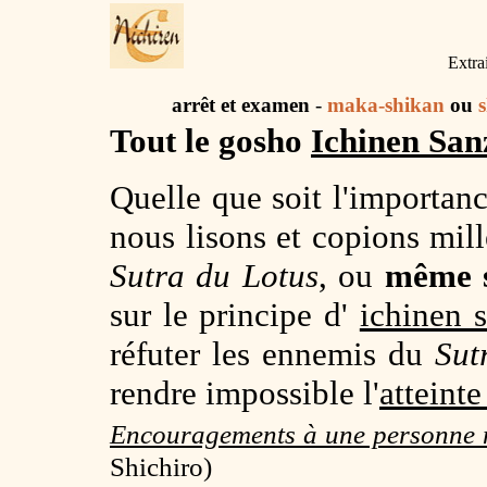
Extra
arrêt et examen
-
maka-shikan
ou
Tout le gosho
Ichinen San
Quelle que soit l'importan
nous lisons et copions mille
Sutra du Lotus
, ou
même si
sur le principe d'
ichinen 
réfuter les ennemis du
Sut
rendre impossible l'
atteinte
Encouragements à une personne
Shichiro)