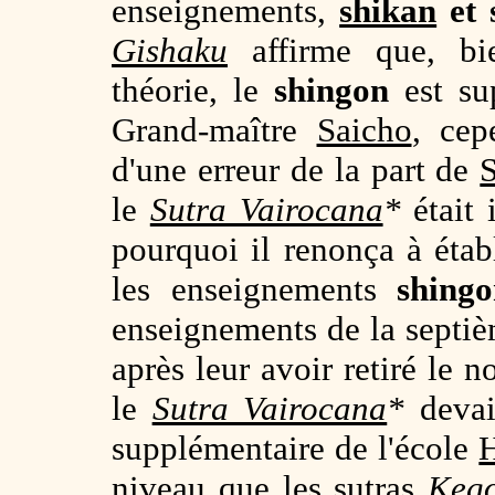
enseignements,
shikan
et 
Gishaku
affirme que, bie
théorie, le
shingon
est su
Grand-maître
Saicho
, cep
d'une erreur de la part de
le
Sutra Vairocana
*
était 
pourquoi il renonça à étab
les enseignements
shing
enseignements de la septiè
après leur avoir retiré le 
le
Sutra Vairocana
*
devai
supplémentaire de l'école
niveau que les sutras
Keg