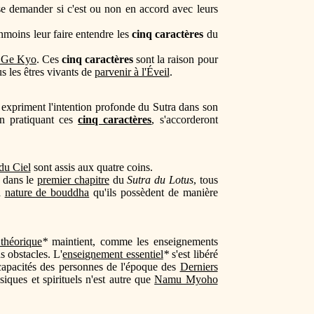
 se demander si c'est ou non en accord avec leurs
nmoins leur faire entendre les
cinq caractères
du
 Ge Kyo
. Ces
cinq caractères
sont la raison pour
s les êtres vivants de
parvenir à l'Éveil
.
ls expriment l'intention profonde du Sutra dans son
en pratiquant ces
cinq caractères
, s'accorderont
du Ciel
sont assis aux quatre coins.
 dans le
premier chapitre
du
Sutra du Lotus
, tous
la
nature de bouddha
qu'ils possèdent de manière
théorique
*
maintient, comme les enseignements
s obstacles. L'
enseignement essentiel
*
s'est libéré
 capacités des personnes de l'époque des
Derniers
iques et spirituels n'est autre que
Namu Myoho