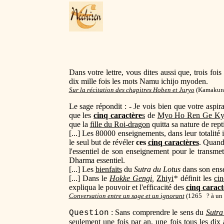
Dans votre lettre, vous dites aussi que, trois fo
dix mille fois les mots Namu ichijo myoden.
Sur la récitation des chapitres Hoben et Juryo
(Kamakura 
Le sage répondit : - Je vois bien que votre aspira
que les
cinq caractère
s
de
Myo Ho Ren Ge K
que la
fille du Roi-dragon
quitta sa nature de rept
[...] Les 80000 enseignements, dans leur totali
le seul but de révéler
ces
cinq caractères
. Quand
l'essentiel de son enseignement pour le transme
Dharma essentiel.
[...] Les
bienfaits
du
Sutra du Lotus
dans son ense
[...] Dans le
Hokke Gengi
,
Zhiyi
*
définit les
cin
expliqua le pouvoir et l'efficacité des
cinq caract
Conversation entre un sage et un ignorant
(
1265 ? à un 
: Sans comprendre le sens du
Sutra
Question
seulement une fois par an, une fois tous les dix 