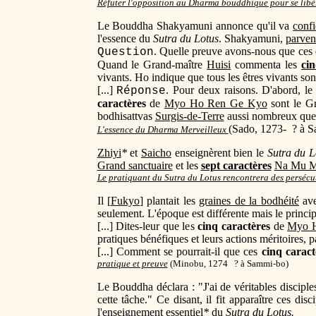
Réfuter l'opposition au Dharma bouddhique pour se libér
Le Bouddha Shakyamuni annonce qu'il va
confi
l'essence du
Sutra du Lotus
. Shakyamuni,
parven
. Quelle preuve avons-nous que ces d
Question
Quand le Grand-maître
Huisi
commenta les
cin
vivants. Ho indique que tous les êtres vivants so
[...]
. Pour deux raisons. D'abord, le 
Réponse
caractères
de
Myo Ho Ren Ge Kyo
sont le Gr
bodhisattvas
Surgis-de-Terre
aussi nombreux que l
(Sado, 1273- ? à S
L'essence du Dharma Merveilleux
Zhiyi
*
et
Saicho
enseignèrent bien le
Sutra du L
Grand sanctuaire
et les
sept caractères
Na Mu M
Le pratiquant du Sutra du Lotus rencontrera des persécu
Il [
Fukyo
] plantait les
graines de la bodhéité
ave
seulement. L'époque est différente mais le princ
[...] Dites-leur que les
cinq caractères
de
Myo 
pratiques bénéfiques et leurs actions méritoires, p
[...] Comment se pourrait-il que ces
cinq caract
pratique et preuve
(
Minobu, 1274 ? à Sammi-bo)
Le Bouddha déclara : "J'ai de véritables disciple
cette tâche." Ce disant, il fit apparaître ces disc
l'
enseignement essentiel
*
du
Sutra du Lotus.