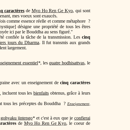
nq caractères
de
Myo Ho Ren Ge Kyo
, qui sont
ntenant, mes voeux sont exaucés.
la fois comme essence réelle et comme métaphore ?
mystique] désigne une propriété de tous les êtres
loyée ici par le Bouddha au sens figuré."
été confiée la tâche de la transmission. Les
cinq
iers jours du Dharma
. Il fut transmis aux grands
dent largement.
nseignement essentiel
*
, les
quatre bodhisattvas
, le
a graine avec un enseignement de
cinq caractères
s,
incluent tous les
bienfaits
obtenus, grâce à leurs
ant tous les préceptes du Bouddha ?
Enseignement,
e
gohyaku jintengo
*
et c'est à eux que je
confierai
aractères
de
Myo Ho Ren Ge Kyo
, le coeur de