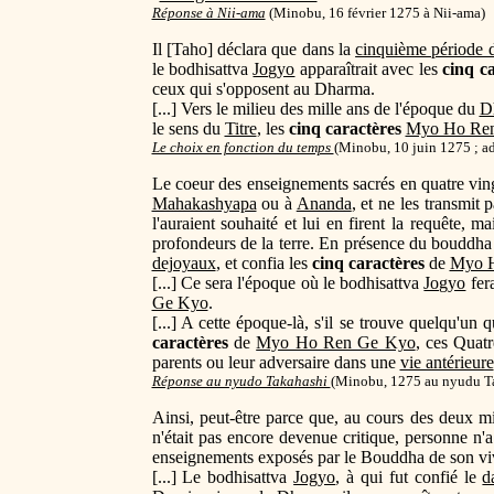
Réponse à Nii-ama
(
Minobu, 16 février 1275 à Nii-ama)
Il [Taho] déclara que dans la
cinquième période d
le bodhisattva
Jogyo
apparaîtrait avec les
cinq c
ceux qui s'opposent au Dharma.
[...] Vers le milieu des mille ans de l'époque du
D
le sens du
Titre
, les
cinq caractères
Myo Ho Re
Le choix en fonction du temps
(Minobu, 10 juin 1275 ; ad
Le coeur des enseignements sacrés en quatre ving
Mahakashyapa
ou à
Ananda
, et ne les transmit
l'auraient souhaité et lui en firent la requête, 
profondeurs de la terre. En présence du bouddh
dejoyaux
, et confia les
cinq caractères
de
Myo 
[...] Ce sera l'époque où le bodhisattva
Jogyo
fera
Ge Kyo
.
[...] A cette époque-là, s'il se trouve quelqu'un
caractères
de
Myo Ho Ren Ge Kyo
, ces Quatr
parents ou leur adversaire dans une
vie antérieure
Réponse au nyudo Takahashi
(
Minobu, 1275 au nyudu T
Ainsi, peut-être parce que, au cours des deux 
n'était pas encore devenue critique, personne n'a 
enseignements exposés par le Bouddha de son vi
[...] Le bodhisattva
Jogyo
, à qui fut confié le
d