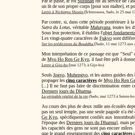
Par le passé, le roi
Suzudan
fut au service de l'as
un lit de son propre corps [pour son maître], et p
(
Lettre à Nichimyo Shonin
Ichinosawa, Sado, le 25 mai 
Par contre, si, dans cette période postérieure à
Sutra du Lotus
, véritable
Mahayana
, toutes les 
Sous leur protection, il établira l'
objet fondamenta
Les vingt-quatre caractères de
Fukyo
sont différe
(
Sur les prédictions du Bouddha
Sado, 11 mai 1273 aux 
Mon interprétation de ce passage est que "Seul"
de
Myo Ho Ren Ge Kyo
, il faut être prêt à donne
(
Lettre à Gijo-bo
mai 1273, à Gijo-bo)
Seuls
Jogyo
,
Muhengyo
, et les autres guides de
propager les
cinq caractères
de
Myo Ho Ren G
[...] Il ne faut pas faire de discrimination entre
Derniers jours du Dharma
.
La véritable réalité de la vie
(Sado, mai 1273 à Sairen-bo
Au cours des plus de deux mille ans écoulés depui
pas un seul temple, pas une seule pagode n'a été 
Ge Kyo
, spécifiquement confiés aux innombrab
l'époque des
Derniers jours du Dharma
], mais pe
les capacités des gens ne sont pas encore mûres ?
que le grand enseignement des
cinq caractères