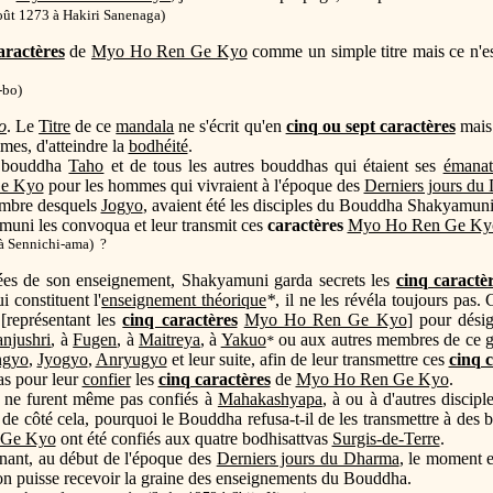
oût 1273 à Hakiri Sanenaga)
aractères
de
Myo Ho Ren Ge Kyo
comme un simple titre mais ce n'es
-bo)
o
. Le
Titre
de ce
mandala
ne s'écrit qu'en
cinq ou sept caractères
mais 
mmes, d'atteindre la
bodhéité
.
u bouddha
Taho
et de tous les autres bouddhas qui étaient ses
émanat
e Kyo
pour les hommes qui vivraient à l'époque des
Derniers jours du
ombre desquels
Jogyo
, avaient été les disciples du Bouddha Shakyamuni
muni les convoqua et leur transmit ces
caractères
Myo Ho Ren Ge Ky
à Sennichi-ama) ?
nées de son enseignement, Shakyamuni garda secrets les
cinq caractè
i constituent l'
enseignement théorique
*
, il ne les révéla toujours pas.
 [représentant les
cinq caractères
Myo Ho Ren Ge Kyo
] pour désig
njushri
, à
Fugen
, à
Maitreya
, à
Yakuo
ou aux autres membres de ce gr
*
gyo
,
Jyogyo
,
Anryugyo
et leur suite, afin de leur transmettre ces
cinq 
as pour leur
confier
les
cinq caractères
de
Myo Ho Ren Ge Kyo
.
ne furent même pas confiés à
Mahakashyapa
, à ou à d'autres discip
 de côté cela, pourquoi le Bouddha refusa-t-il de les transmettre à de
 Ge Kyo
ont été confiés aux quatre bodhisattvas
Surgis-de-Terre
.
tenant, au début de l'époque des
Derniers jours du Dharma
, le moment 
on puisse recevoir la graine des enseignements du Bouddha.