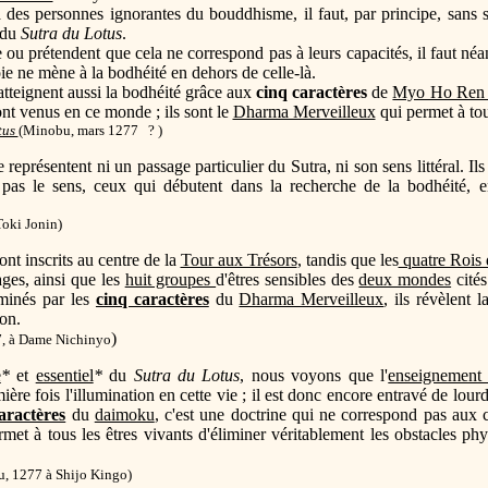
à des personnes ignorantes du bouddhisme, il faut, par principe, sans
du
Sutra du Lotus
.
 ou prétendent que cela ne correspond pas à leurs capacités, il faut néa
ie ne mène à la bodhéité en dehors de celle-là.
atteignent aussi la bodhéité grâce aux
cinq caractères
de
Myo Ho Ren
ont venus en ce monde ; ils sont le
Dharma Merveilleux
qui permet à tou
tus
(
Minobu, mars 1277 ? )
 représentent ni un passage particulier du Sutra, ni son sens littéral. I
pas le sens, ceux qui débutent dans la recherche de la bodhéité, 
Toki Jonin)
ont inscrits au centre de la
Tour aux Trésors
, tandis que les
quatre Rois 
ages, ainsi que les
huit groupes
d'êtres sensibles des
deux mondes
cités
uminés par les
cinq caractères
du
Dharma Merveilleux
, ils révèlent 
ion.
)
, à Dame Nichinyo
e
*
et
essentiel
*
du
Sutra du Lotus
, nous voyons que l'
enseignement 
ère fois l'illumination en cette vie ; il est donc encore entravé de lourd
aractères
du
daimoku
, c'est une doctrine qui ne correspond pas aux
et à tous les êtres vivants d'éliminer véritablement les obstacles phys
, 1277 à Shijo Kingo)