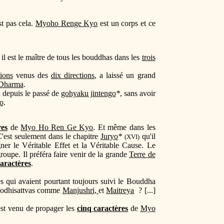
t pas cela.
Myoho Renge Kyo
est un corps et ce
il est le maître de tous les bouddhas dans les
trois
ions
venus des
dix directions
, a laissé un grand
 Dharma
.
 depuis le passé de
gohyaku jintengo
*
, sans avoir
o
.
res
de
Myo Ho Ren Ge Kyo
. Et même dans les
 C'est seulement dans le chapitre
Juryo
*
qu'il
(XVI)
ner le Véritable Effet et la Véritable Cause. Le
oupe. Il préféra faire venir de la grande
Terre de
caractères
.
les qui avaient pourtant toujours suivi le Bouddha
s bodhisattvas comme
Manjushri,
et
Maitreya
? [...]
est venu de propager les
cinq caractères
de
Myo