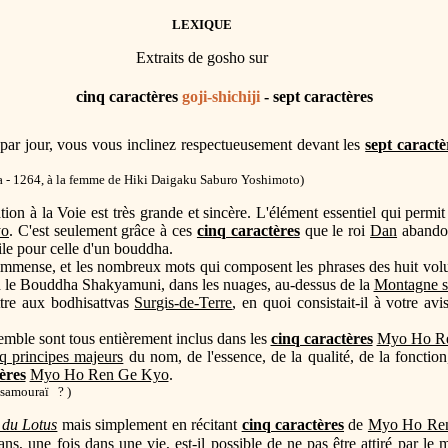
LEXIQUE
Extraits de gosho sur
cinq caractères
goji-shichiji
- sept caractères
is par jour, vous vous inclinez respectueusement devant les
sept caractè
- 1264, à la femme de Hiki Daigaku Saburo Yoshimoto)
tion à la Voie est très grande et sincère. L'élément essentiel qui permit 
yo
. C'est seulement grâce à ces
cinq caractères
que le roi
Dan
abandonn
ile pour celle d'un bouddha.
té immense, et les nombreux mots qui composent les phrases des huit v
 le Bouddha Shakyamuni, dans les nuages, au-dessus de la
Montagne s
ttre aux bodhisattvas
Surgis-de-Terre
, en quoi consistait-il à votre a
mble sont tous entièrement inclus dans les
cinq caractères
Myo Ho R
q principes majeurs
du nom, de l'essence, de la qualité, de la fonction,
ères
Myo Ho Ren Ge Kyo
.
samouraï ? )
 du Lotus
mais simplement en récitant
cinq caractères
de
Myo Ho Re
ans, une fois dans une vie, est-il possible de ne pas être attiré par le