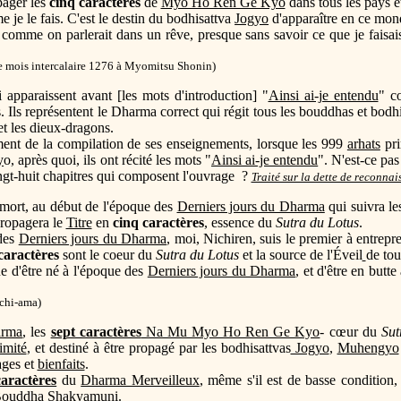
opager les
cinq caractères
de
Myo Ho Ren Ge Kyo
dans tous les pays e
je le fais. C'est le destin du bodhisattva
Jogyo
d'apparaître en ce mon
comme on parlerait dans un rêve, presque sans savoir ce que je faisai
 mois intercalaire 1276 à Myomitsu Shonin)
 apparaissent avant [les mots d'introduction] "
Ainsi ai-je entendu
" c
as. Ils représentent le Dharma correct qui régit tous les bouddhas et bod
t les dieux-dragons.
ment de la compilation de ses enseignements, lorsque les 999
arhats
pri
y
o, après quoi, ils ont récité les mots "
Ainsi ai-je entendu
". N'est-ce pa
ingt-huit chapitres qui composent l'ouvrage ?
Traité sur la dette de reconna
ort, au début de l'époque des
Derniers jours du Dharma
qui suivra le
propagera le
Titre
en
cinq caractères
, essence du
Sutra du Lotus
.
 des
Derniers jours du Dharma
, moi, Nichiren, suis le premier à entrep
caractères
sont le coeur du
Sutra du Lotus
et la source de l'Éveil
de tou
ue d'être né à l'époque des
Derniers jours du Dharma
, et d'être en but
chi-ama)
arma
, les
sept caractères
Na Mu Myo Ho Ren Ge Kyo
- cœur du
Sut
limité
, et destiné à être propagé par les bodhisattvas
Jogyo
,
Muhengyo
ages et
bienfaits
.
caractères
du
Dharma Merveilleux
, même s'il est de basse condition
Bouddha
Shakyamuni.