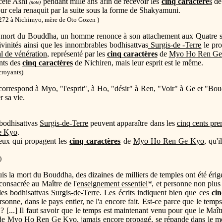
cète Ashi
pendant mille ans afin de recevoir les
cinq caractère
s
d
(note)
our cela renaquit par la suite sous la forme de Shakyamuni.
1272 à Nichimyo, mère de Oto Gozen )
 la mort du Bouddha, un homme renonce à son attachement aux Quatre sa
divinités ainsi que les innombrables bodhisattvas
Surgis-de -Terre
le pro
l de vénération
, représenté par les
cinq caractères
de
Myo Ho Ren Ge
nts des
cinq caractères
de Nichiren, mais leur esprit est le même.
croyants)
 correspond à Myo, "l'esprit", à Ho, "désir" à Ren, "Voir" à Ge et "B
r sa vie.
s bodhisattvas
Surgis-de-Terre
peuvent apparaître dans les
cinq cents pre
e Kyo
.
 ceux qui propagent les
cinq caractères
de
Myo Ho Ren Ge Kyo
, qu'
)
s la mort du Bouddha, des dizaines de milliers de temples ont été érigé
consacrée au Maître de l'
enseignement essentiel
*
, et personne non plus
les bodhisattvas
Surgis-de-Terre
. Les écrits indiquent bien que ces
cin
rsonne, dans le pays entier, ne l'a encore fait. Est-ce parce que le temp
 [...] Il faut savoir que le temps est maintenant venu pour que le Maîtr
de
Myo Ho Ren Ge Kyo
, jamais encore propagé, se répande dans le mo