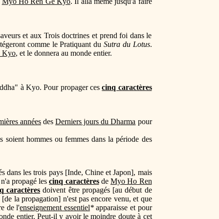
e
Myo Ho Ren Ge Kyo
. Il alla même jusqu'à faire
veurs et aux Trois doctrines et prend foi dans le
tégeront comme le Pratiquant du
Sutra du Lotus
.
 Kyo
, et le donnera au monde entier.
ouddha" à Kyo. Pour propager ces
cinq caractères
mières années
des
Derniers jours du Dharma
pour
ils soient hommes ou femmes dans la période des
s dans les trois pays [Inde, Chine et Japon], mais
 n'a propagé les
cinq caractères
de
Myo Ho Ren
q caractères
doivent être propagés [au début de
s [de la propagation] n'est pas encore venu, et que
e de l'
enseignement essentiel
*
apparaisse et pour
nde entier. Peut-il y avoir le moindre doute à cet