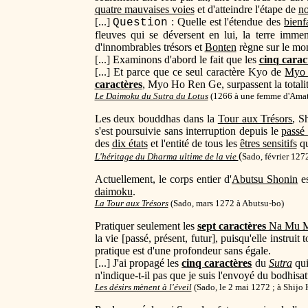
quatre mauvaises voies
et d'atteindre l'étape de
no
[...]
: Quelle est l'étendue des
bienf
Question
fleuves qui se déversent en lui, la terre imme
d'innombrables trésors et
Bonten
règne sur le mo
[...] Examinons d'abord le fait que les
cinq carac
[...] Et parce que ce seul caractère Kyo de
Myo
caractères
, Myo Ho Ren Ge, surpassent la totali
Le Daimoku du Sutra du Lotus
(
1266 à une femme d'Amat
Les deux bouddhas dans la
Tour aux Trésors
, S
s'est poursuivie sans interruption depuis le
passé 
des
dix états
et l'entité de tous les
êtres sensitifs
qu
(
L'héritage du Dharma ultime de la vie
Sado, février 1272
Actuellement, le corps entier d'
Abutsu Shonin
e
daimoku
.
La Tour aux Trésors
(
Sado, mars 1272 à Abutsu-bo)
Pratiquer seulement les
sept caractères
Na Mu 
la vie [passé, présent, futur], puisqu'elle instruit
pratique est d'une profondeur sans égale.
[...] J'ai propagé les
cinq caractères
du
Sutra
qui
n'indique-t-il pas que je suis l'envoyé du bodhisa
Les désirs mènent à l'éveil
(
Sado, le 2 mai 1272 ; à Shijo