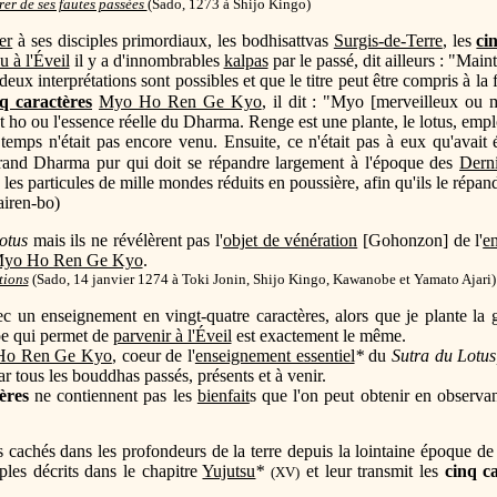
er de ses fautes passées
(
Sado, 1273 à Shijo Kingo)
er
à ses disciples primordiaux, les bodhisattvas
Surgis-de-Terre
, les
ci
u à l'Éveil
il y a d'innombrables
kalpas
par le passé, dit ailleurs : "Mai
eux interprétations sont possibles et que le titre peut être compris à 
q caractères
Myo Ho Ren Ge Kyo
, il dit : "Myo [merveilleux ou 
nt ho ou l'essence réelle du Dharma. Renge est une plante, le lotus, emp
temps n'était pas encore venu. Ensuite, ce n'était pas à eux qu'avait 
and Dharma pur qui doit se répandre largement à l'époque des
Dern
es particules de mille mondes réduits en poussière, afin qu'ils le répan
airen-bo)
otus
mais ils ne révélèrent pas l'
objet de vénération
[Gohonzon] de l'
e
yo Ho Ren Ge Kyo
.
tions
(
Sado, 14 janvier 1274 à Toki Jonin, Shijo Kingo, Kawanobe et Yamato Ajari)
c un enseignement en vingt-quatre caractères, alors que je plante l
ipe qui permet de
parvenir à l'Éveil
est exactement le même.
Ho Ren Ge Kyo
, coeur de l'
enseignement essentiel
*
du
Sutra du Lotu
ar tous les bouddhas passés, présents et à venir.
ères
ne contiennent pas les
bienfait
s que l'on peut obtenir en observ
s cachés dans les profondeurs de la terre depuis la lointaine époque d
iples décrits dans le chapitre
Yujutsu
*
et leur transmit les
cinq c
(XV)