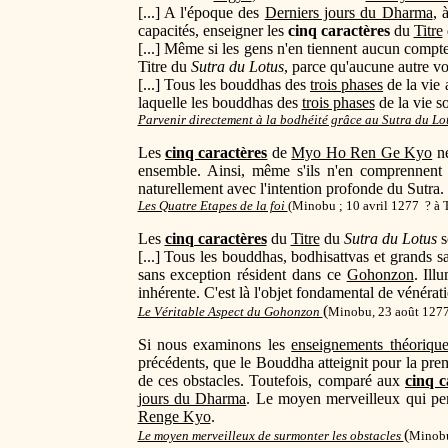
[...] A l'époque des
Derniers jours du Dharma
, 
capacités, enseigner les
cinq caractères
du
Titre
[...] Même si les gens n'en tiennent aucun compte
Titre du
Sutra du Lotus
, parce qu'aucune autre vo
[...] Tous les bouddhas des
trois phases
de la vie 
laquelle les bouddhas des
trois phases
de la vie s
Parvenir directement à la bodhéité grâce au Sutra du Lo
Les
cinq caractères
de
Myo Ho Ren Ge Kyo
ne
ensemble. Ainsi, même s'ils n'en comprennent 
naturellement avec l'intention profonde du Sutra.
Les Quatre Etapes de la foi
(
Minobu ; 10 avril 1277 ? à 
Les
cinq caractères
du
Titre
du
Sutra du Lotus
s
[...] Tous les bouddhas, bodhisattvas et grands s
sans exception résident dans ce
Gohonzon
. Ill
inhérente. C'est là l'objet fondamental de vénérat
(
Le Véritable Aspect du Gohonzon
Minobu, 23 août 1277
Si nous examinons les
enseignements théoriqu
précédents, que le Bouddha atteignit pour la premi
de ces obstacles. Toutefois, comparé aux
cinq c
jours du Dharma
. Le moyen merveilleux qui perm
Renge Kyo
.
(
Le moyen merveilleux de surmonter les obstacles
Minobu