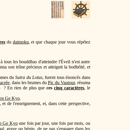
res
du
daimoku
, et que chaque jour vous répétez
à tous les bouddhas d'atteindre l'Éveil n'est autre
a son trône précieux et atteignit la bodhéité, et
olumes du
Sutra du Lotus
, furent tous énoncés dans
acrée
, dans les brumes du
Pic du Vautour
, résuma
vis ? En rien de plus que
ces
cinq caractères
, le
en Ge Kyo
.
 et de l'enseignement, et, dans cette perspective,
n Ge Kyo
une fois par jour, une fois par mois, ou
 mal, grave ou bénin, de ne pas s'engager dans les