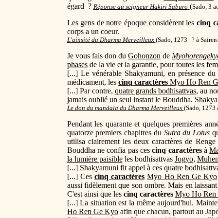
égard ?
(
Réponse au seigneur Hakiri Saburo
Sado, 3 a
Les gens de notre époque considèrent les
cinq c
corps a un coeur.
L'ainsité du Dharma Merveilleux
(Sado, 1273 ? à Sairen
Je vous fais don du
Gohonzon
de
Myohorengeky
phases
de la vie et la garantie, pour toutes les fe
[...] Le vénérable Shakyamuni, en présence d
médicament, les
cinq caractères
Myo Ho Ren G
[...] Par contre,
quatre grands bodhisattvas
, au n
jamais oublié un seul instant le Bouddha. Shakya
Le don du mandala du Dharma Merveilleux
(
Sado, 1273 
Pendant les quarante et quelques premières an
quatorze premiers chapitres du
Sutra du Lotus
qu
utilisa clairement les deux caractères de Renge
Bouddha ne confia pas ces
cinq caractères
à
Ma
la lumière paisible
les bodhisattvas
Jogyo
,
Muhen
[...] Shakyamuni fit appel à ces quatre bodhisattv
[...] Ces
cinq caractères
Myo Ho Ren Ge Kyo
aussi fidèlement que son ombre. Mais en laissant
C'est ainsi que les
cinq caractères
Myo Ho Ren
[...] La situation est la même aujourd'hui. Main
Ho Ren Ge Kyo
afin que chacun, partout au Jap