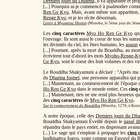
Derniers jours du Dharma,
il va apparaître et pr
[...] Pourquoi ai-je commencé à psalmodier comme 
Ren Ge Kyo
. Mais, avant même son apparition, 
Renge Kyo
, et je les récite désormais.
Lettre à Myomitsu Shonin
(
Minobu, le 5ème jour du 3ème
Les
cinq caractères
Myo Ho Ren Ge Kyo
qui
l'ouvrage. Ils sont aussi le coeur de tous les sutr
les divinités du ciel, les êtres humains, les
asuras
e
[...] Pourtant, après la mort du Bouddha, au mo
écrivirent tout d'abord les mots
Myoho-Renge-K
Ge Kyo
, sont le coeur des huit volumes et des v
Le Bouddha Shakyamuni a déclaré : "Après ma m
du
Dharma formel
, une personne apparaîtra qui 
[...] Maintenant, au commencement de l'époque
Ho Ren Ge Kyo
dans le monde entier. Ces
cinq 
[...] Maintenant, rien ne me rend plus heureux q
des
cinq caractères
de
Myo Ho Ren Ge Kyo
.
Sur le comportement du Bouddha
(Minobu, 1276, à Koni
A notre époque, celle des
Derniers jours du Dh
Bouddha Shakyamuni Éveillé depuis le
passé il
répandra dans le pays entier, en dispensant avant
[...] Le sage qui s'emploie à propager les
cinq 
bodhisattva
Jogyo
, voire comme un
Envoyé du 