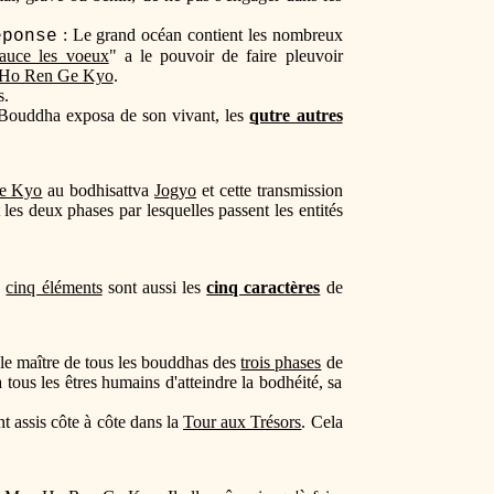
: Le grand océan contient les nombreux
éponse
auce les voeux
" a le pouvoir de faire pleuvoir
Ho Ren Ge Kyo
.
s.
 Bouddha exposa de son vivant, les
qutre autres
e Kyo
au bodhisattva
Jogyo
et cette transmission
 les deux phases par lesquelles passent les entités
s
cinq éléments
sont aussi les
cinq caractères
de
 le maître de tous les bouddhas des
trois phases
de
 à tous les êtres humains d'atteindre la bodhéité, sa
t assis côte à côte dans la
Tour aux Trésors
. Cela