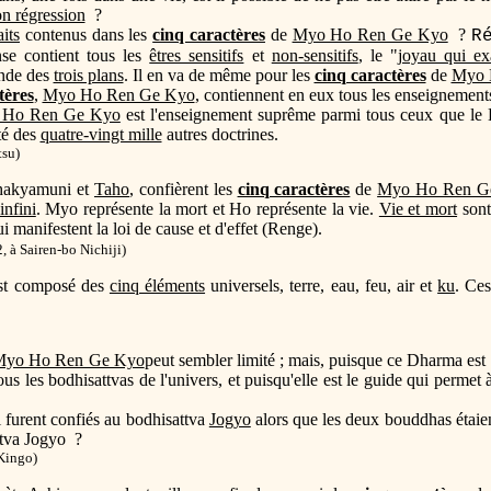
n régression
?
aits
contenus dans les
cinq caractères
de
Myo Ho Ren Ge Kyo
?
R
nse contient tous les
êtres sensitifs
et
non-sensitifs
, le "j
oyau qui ex
nde des
trois plans
. Il en va de même pour les
cinq caractères
de
Myo 
tères
,
Myo Ho Ren Ge Kyo
, contiennent en eux tous les enseignement
 Ho Ren Ge Kyo
est l'enseignement suprême parmi tous ceux que le
té des
quatre-vingt mille
autres doctrines.
su)
hakyamuni et
Taho
, confièrent les
cinq caractères
de
Myo Ho Ren G
infini
. Myo représente la mort et Ho représente la vie.
Vie et mort
sont
i manifestent la loi de cause et d'effet (Renge).
, à Sairen-bo Nichiji)
st composé des
cinq éléments
universels, terre, eau, feu, air et
ku
. Ce
Myo Ho Ren Ge Kyo
peut sembler limité ; mais, puisque ce Dharma est
 tous les bodhisattvas de l'univers, et puisqu'elle est le guide qui permet
 furent confiés au bodhisattva
Jogyo
alors que les deux bouddhas étaien
ttva Jogyo ?
 Kingo)