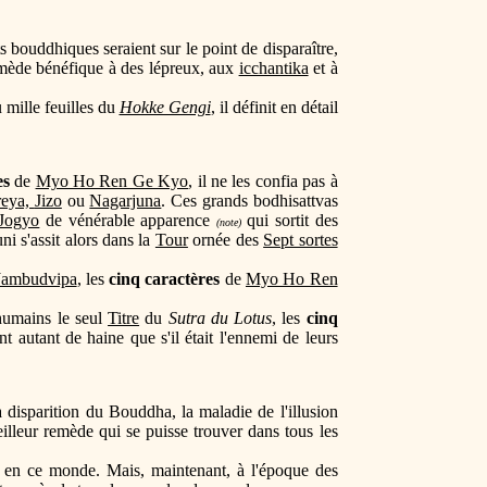
 bouddhiques seraient sur le point de disparaître,
emède bénéfique à des lépreux, aux
icchantika
et à
 mille feuilles du
Hokke Gengi
, il définit en détail
es
de
Myo Ho Ren Ge Kyo
, il ne les confia pas à
reya,
Jizo
ou
Nagarjuna
. Ces grands bodhisattvas
Jogyo
de vénérable apparence
qui sortit des
(note)
 s'assit alors dans la
Tour
ornée des
Sept sortes
Jambudvipa
, les
cinq caractères
de
Myo Ho Ren
 humains le seul
Titre
du
Sutra du Lotus
, les
cinq
t autant de haine que s'il était l'ennemi de leurs
a disparition du Bouddha, la maladie de l'illusion
eilleur remède qui se puisse trouver dans tous les
u en ce monde. Mais, maintenant, à l'époque des