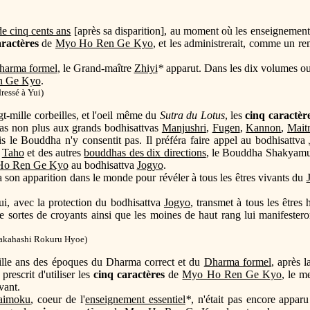
e cinq cents ans
[après sa disparition], au moment où les enseignements
aractères
de
Myo Ho Ren Ge Kyo
, et les administrerait, comme un r
harma formel
, le Grand-maître
Zhiyi
*
apparut. Dans les dix volumes ou
n Ge Kyo
.
ressé à Yui)
t-mille corbeilles, et l'oeil même du
Sutra du Lotus
, les
cinq caractèr
 pas non plus aux grands bodhisattvas
Manjushri
,
Fugen
,
Kannon
,
Mait
mais le Bouddha n'y consentit pas. Il préféra faire appel au bodhisattva
a
Taho
et des autres
bouddhas des dix directions
, le Bouddha Shakyamuni
Ho Ren Ge Kyo
au bodhisattva
Jogyo
.
 son apparition dans le monde pour révéler à tous les êtres vivants du
 qui, avec la protection du bodhisattva
Jogyo
, transmet à tous les êtres
e sortes de croyants ainsi que les moines de haut rang lui manifesteron
akahashi Rokuru Hyoe)
mille ans des époques du Dharma correct et du
Dharma formel
, après l
prescrit d'utiliser les
cinq caractères
de
Myo Ho Ren Ge Kyo
, le m
vant.
aimoku
, coeur de l'
enseignement essentiel
*
, n'était pas encore appar