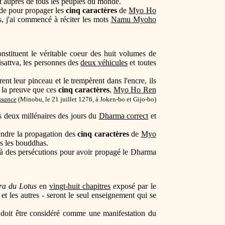
t auprès de tous les peuples du monde.
de pour propager les
cinq caractères
de
Myo Ho
s, j'ai commencé à réciter les mots
Namu Myoho
onstituent le véritable coeur des huit volumes de
hisattva, les personnes des
deux véhicules
et toutes
rent leur pinceau et le trempèrent dans l'encre, ils
s la preuve que ces
cinq caractères
,
Myo Ho Ren
issance
(
Minobu, le 21 juillet 1276, à Joken-bo et Gijo-bo)
s deux millénaires des jours du
Dharma correct
et
rendre la propagation des
cinq caractères
de
Myo
s les bouddhas.
te à des persécutions pour avoir propagé le Dharma
ra du Lotus
en
vingt-huit chapitres
exposé par le
et les autres - seront le seul enseignement qui se
, doit être considéré comme une manifestation du