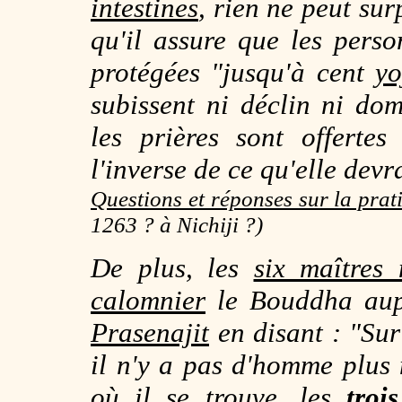
intestines
, rien ne peut su
qu'il assure que les perso
protégées "jusqu'à cent
yo
subissent ni déclin ni do
les prières sont offerte
l'inverse de ce qu'elle devra
Questions et réponses sur la prat
1263 ? à Nichiji ?)
De plus, les
six maîtres
calomnier
le Bouddha aup
Prasenajit
en disant : "Sur
il n'y a pas d'homme plus
où il se trouve, les
troi