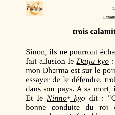
L
Extrait
trois calamit
Sinon, ils ne pourront écha
fait allusion le
Daiju kyo
:
mon Dharma est sur le poin
essayer de le défendre, tro
dans son pays. A sa mort, i
Et le
Ninno
ky
o
dit : "Q
*
bonne conduite du roi 