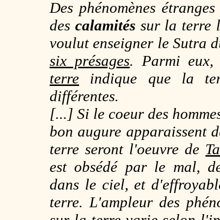
Des phénomènes étranges d
des
calamités
sur la terre 
voulut enseigner le
Sutra d
six présages
. Parmi eux,
terre
indique que la ter
différentes.
[...] Si le coeur des hommes
bon augure apparaissent da
terre seront l'oeuvre de
Ta
est obsédé par le mal, de
dans le ciel, et d'effroyab
terre. L'ampleur des phén
sur la terre varie selon l'i