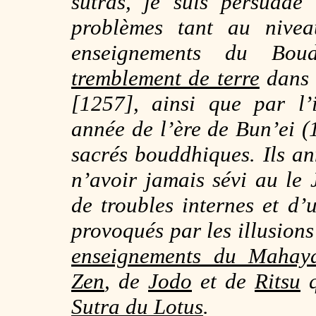
sutras, je suis persuadé
problèmes tant au nive
enseignements du Bou
tremblement de terre
dans 
[1257], ainsi que par 
année de l’ère de Bun’ei (1
sacrés bouddhiques. Ils a
n’avoir jamais sévi au le
de troubles internes et d’
provoqués par les illusions
enseignements du Mahaya
Zen
, de
Jodo
et de
Ritsu
q
Sutra du Lotus
.