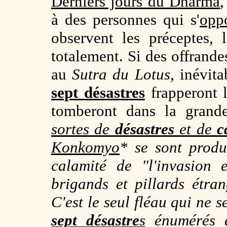
Derniers jours du Dharma
,
à des personnes qui s'
opp
observent les préceptes, 
totalement. Si des offrande
au
Sutra du Lotus
, inévit
sept désastres
frapperont l
tomberont dans la gran
sortes de
désastres
et de
c
Konkomyo
*
se sont produi
calamité de "l'invasion
brigands et pillards étran
C'est le seul fléau qui ne s
sept désastre
s
énumérés 