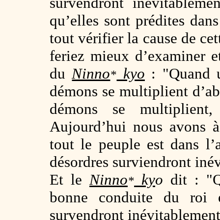
survendront inévitablemen
qu’elles sont prédites dan
tout vérifier la cause de ce
feriez mieux d’examiner e
du
Ninno
kyo
: "Quand un
*
démons se multiplient d’ab
démons se multiplient,
Aujourd’hui nous avons à
tout le peuple est dans l’a
désordres surviendront iné
Et le
Ninno
ky
o
dit : "Q
*
bonne conduite du roi 
survendront inévitablement