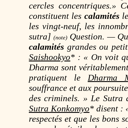
cercles concentriques.» 
constituent les
calamités
le
les vingt-neuf, les innom
sutra]
Question. — Que
(note)
calamités
grandes ou petit
Saishookyo
*
: « On voit qu
Dharma sont véritablement 
pratiquent le
Dharma Me
souffrance et aux poursuite
des criminels. » Le
Sutra 
Sutra Konkomyo
*
disent : 
respectés et que les bons so