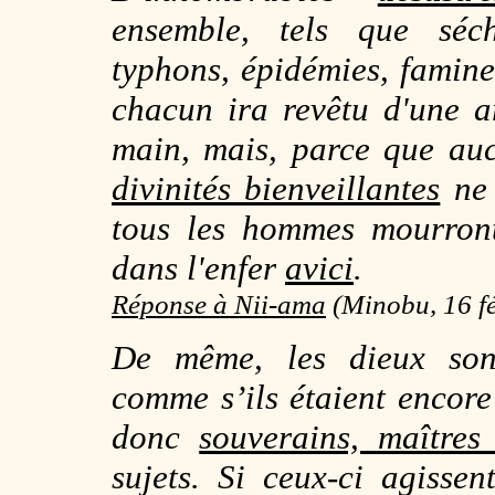
ensemble, tels que séche
typhons, épidémies, famine
chacun ira revêtu d'une a
main, mais, parce que au
divinités bienveillantes
ne 
tous les hommes mourron
dans l'enfer
avici
.
Réponse à Nii-ama
(
Minobu, 16 f
De même, les dieux sont
comme s’ils étaient encore 
donc
souverains, maîtres
sujets. Si ceux-ci agisse