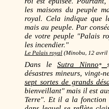
roi est épuisée. Pourtant,
les maisons du peuple mai
royal. Cela indique que 
mais au peuple. Par conséq
de votre peuple "Palais r
les incendier."
Le Palais royal
(
Minobu, 12 avril
Dans le
Sutra Ninno
*
désastres mineurs, vingt-n
sept sortes de grands désa
bienveillant
" mais il est au
Terre
". Et il a la fonction
dans lequel se reflète cla