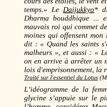
cours des étoiles, le vent e
temps.» Le
Daijukkyo
*
di
Dharma bouddhique ... e
mauvais roi qui commet de
moines qui offensent mon
dit : « Quand les saints s'
malheurs », et aussi : « 
on en arrive à arrêter un 
lois d'emprisonnement, la 
Traité sur l'essentiel du Lotus
(Mi
L’idéogramme de la femm
glycine s’appuie sur le 
l’homme, considérez Mes