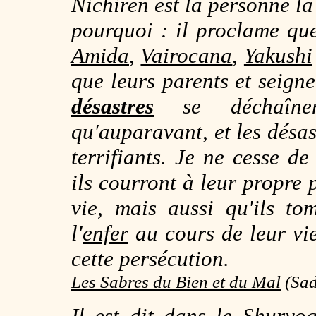
Nichiren est la personne la
pourquoi : il proclame qu
Amida
,
Vairocana
,
Yakushi
que leurs parents et seigne
désastres
se déchaînen
qu'auparavant, et les désas
terrifiants. Je ne cesse d
ils courront à leur propre p
vie, mais aussi qu'ils t
l'
enfer
au cours de leur vie
cette persécution.
Les Sabres du Bien et du Mal
(Sad
Il est dit dans le
Shuryo