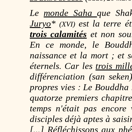
Le
monde Saha
que Shak
Juryo
*
est la terre é
(XVI)
trois calamités
et non so
En ce monde, le Bouddha
naissance et la mort ; et s
éternels. Car les
trois mil
différenciation (san seken
propres vies : Le Bouddha n
quatorze premiers chapitr
temps n'était pas encore 
disciples déjà aptes à saisir
[...] Réfléchissons aux p