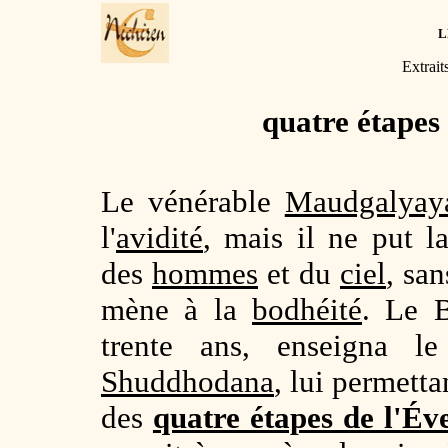
L
Extrait
quatre étapes
Le vénérable
Maudgalyay
l'
avidité
, mais il ne put 
des
hommes
et du
ciel
, san
mène à la
bodhéité
. Le 
trente ans, enseigna 
Shuddhodana
, lui permetta
des
quatre étapes de l'Éve