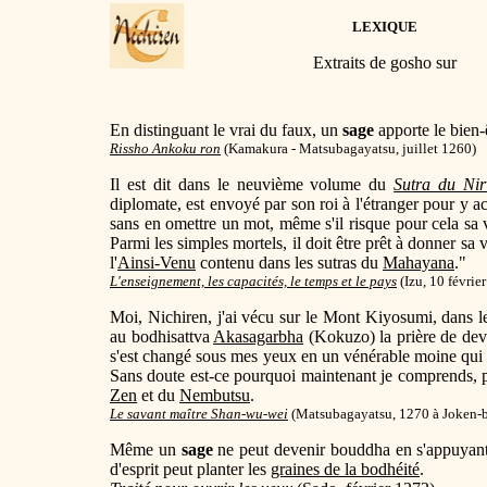
LEXIQUE
Extraits de gosho sur
En distinguant le vrai du faux, un
sage
apporte le bien-
Rissho Ankoku ron
(
Kamakura - Matsubagayatsu, juillet 1260)
Il est dit dans le neuvième volume du
Sutra du Ni
diplomate, est envoyé par son roi à l'étranger pour y a
sans en omettre un mot, même s'il risque pour cela sa
Parmi les simples mortels, il doit être prêt à donner sa v
l'
Ainsi-Venu
contenu dans les sutras du
Mahayana
."
L'enseignement, les capacités, le temps et le pays
(Izu, 10 févrie
Moi, Nichiren, j'ai vécu sur le Mont Kiyosumi, dans le
au bodhisattva
Akasagarbha
(Kokuzo) la prière de dev
s'est changé sous mes yeux en un vénérable moine qui
Sans doute est-ce pourquoi maintenant je comprends, p
Zen
et du
Nembutsu
.
Le savant maître Shan-wu-wei
(Matsubagayatsu, 1270 à Joken-b
Même un
sage
ne peut devenir bouddha en s'appuyant 
d'esprit peut planter les
graines de la bodhéité
.