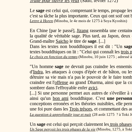
Traité pour ouvrir les yeux
(Sado, février 1272)
Le
sage
est celui qui, comprenant le temps, propage le
c'est sa tâche la plus importante. Ceux qui ont soif ont 
Lettre à Horen
(Minobu, le 4e mois de 1275 à Soya Kyoshin)
En Chine [par le passé],
Jizang
rassembla une centain
la qualité de véritable sage. Plus tard, au Japon, deu
Grand-maître
Saicho
le titre de
sage
. [...]
Dans les textes non bouddhiques il est dit : "Un
sag
textes bouddhiques on lit : "Celui qui connaît les
trois 
Le choix en fonction du temps
(Minobu, 10 juin 1275 ; adressé à
"Un homme
sage
ne devrait pas craindre les ennemis 
d'
Indra
, les attaques à coups d'épée et de bâton, ou les
détruire sa vie mais n'a pas le pouvoir de le faire tom
craindre est l'
offense
au grand Dharma, ainsi que la 
sombrer dans l'effroyable enfer
avici
.
[...] Si une personne permet aux autres de s'éveiller à
ainsi qu'un
bon ami
bouddhique. C'est
une personn
conceptions erronées et les théories nuisibles, elle per
une foi pure dans les
Trois trésors
, et commettant des ac
La question à approfondir jour et nuit
(28 août 1275 ? à Toki J
Un
sage
est celui qui perçoit clairement les
trois phases
Un Sage perçoit les trois phases de la vie
(Minobu, 1275, à Toki