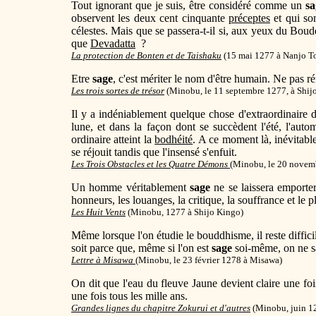
Tout ignorant que je suis, être considéré comme un
sa
observent les deux cent cinquante
préceptes
et qui so
célestes. Mais que se passera-t-il si, aux yeux du B
que
Devadatta
?
La protection de Bonten et de Taishaku
(15 mai 1277 à Nanjo T
Etre
sage
, c'est mériter le nom d'être humain. Ne pas réf
Les trois sortes de trésor
(Minobu, le 11 septembre 1277, à Shij
Il y a indéniablement quelque chose d'extraordinaire da
lune, et dans la façon dont se succèdent l'été, l'aut
ordinaire atteint la
bodhéité
. A ce moment là, inévitab
se réjouit tandis que l'insensé s'enfuit.
Les Trois Obstacles et les Quatre Démons
(Minobu, le 20 novemb
Un homme véritablement
sage
ne se laissera emporte
honneurs, les louanges, la critique, la souffrance et le pl
Les Huit Vents
(Minobu, 1277 à Shijo Kingo)
Même lorsque l'on étudie le bouddhisme, il reste diffici
soit parce que, même si l'on est
sage
soi-même, on ne sai
Lettre à Misawa
(Minobu, le 23 février 1278 à Misawa)
On dit que l'eau du fleuve Jaune devient claire une fo
une fois tous les mille ans.
Grandes lignes du chapitre Zokurui et d'autres
(Minobu, juin 1