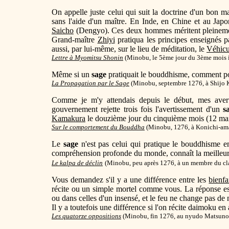
On appelle juste celui qui suit la doctrine d'un bon m
sans l'aide d'un maître. En Inde, en Chine et au Jap
Saicho
(Dengyo). Ces deux hommes méritent pleinement 
Grand-maître
Zhiyi
pratiqua les principes enseignés p
aussi, par lui-même, sur le lieu de méditation, le
Véhicu
Lettre à Myomitsu Shonin
(Minobu, le 5ème jour du 3ème mois 
Même si un
sage
pratiquait le bouddhisme, comment pour
La Propagation par le Sage
(Minobu, septembre 1276, à Shijo 
Comme je m'y attendais depuis le début, mes avert
gouvernement rejette trois fois l'avertissement d'un
s
Kamakura
le douzième jour du cinquième mois (12 mai)
Sur le comportement du Bouddha
(Minobu, 1276, à Konichi-am
Le
sage
n'est pas celui qui pratique le bouddhisme en
compréhension profonde du monde, connaît la meilleur
Le kalpa de déclin
(Minobu, peu après 1276, à un membre du cl
Vous demandez s'il y a une différence entre les
bienfa
récite ou un simple mortel comme vous. La réponse est
ou dans celles d'un insensé, et le feu ne change pas de 
Il y a toutefois une différence si l'on récite daimoku en 
Les quatorze oppositions
(Minobu, fin 1276, au nyudo Matsuno