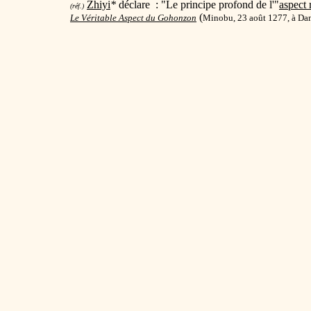
Zhiyi
*
déclare : "Le principe profond de l'"
aspect 
(réf.)
(
Le Véritable Aspect du Gohonzon
Minobu, 23 août 1277, à Da