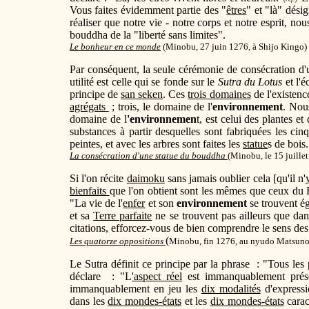
Vous faites évidemment partie des "
êtres
" et "là" dési
réaliser que notre vie - notre corps et notre esprit, n
bouddha de la "liberté sans limites".
Le bonheur en ce monde
(
Minobu, 27 juin 1276, à Shijo Kingo)
Par conséquent, la seule cérémonie de consécration d
utilité est celle qui se fonde sur le
Sutra du Lotus
et l'é
principe de
san seken
. Ces
trois domaines
de l'existenc
agrégats
; trois, le domaine de l'
environnement
. Nous
domaine de l
'environnemen
t, est celui des plantes e
substances à partir desquelles sont fabriquées les cin
peintes, et avec les arbres sont faites les
statue
s de bois.
La consécration d'une statue du bouddha
(Minobu, le 15 juille
Si l'on récite
daimoku
sans jamais oublier cela [qu'il n
bienfaits
que l'on obtient sont les mêmes que ceux d
"La vie de l'
enfer
et son
environnement
se trouvent é
et sa
Terre parfaite
ne se trouvent pas ailleurs que dans
citations, efforcez-vous de bien comprendre le sens de
(
Les quatorze oppositions
Minobu, fin 1276, au nyudo Matsun
Le Sutra définit ce principe par la phrase : "Tous les 
déclare : "L
'aspect réel
est immanquablement prése
immanquablement en jeu les
dix modalités
d'expressi
dans les
dix mondes-états
et les
dix mondes-états
carac