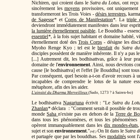
Nichiren, qui croient dans le
Sutra du Lotus
, ont reçu
sincèrement les
moyens
provisoires, ont uniquement
transformeront les Trois Voies -
désirs terrestres
, karma
de Sagesse
*
et
Corps de Manifestation
*
. La
triple
deviendront immédiatement manifestes dans leur esprit
la lumière éternellement paisible
. Le Bouddha - esse
essentiel
*
, à la fois sujet habitant et domaine habité, v
éternellement doté des
Trois Corps
- désigne les disci
Myoho Renge Kyo ; tel est le
bienfait
du
Sutra du
disciples possèdent de manière inhérente. Il n'y a pas l
[...] Autrement dit, les bodhisattvas, grâce à leur 
domaine de l'
environnement
. Ainsi, nous devrions co
cause [le bodhisattva] et l'effet [le Bouddha] sont tous
Par conséquent, quel besoin a-t-on d'avoir recours à 
incapables de comprendre le lotus de la nature ess
métaphore, afin des les aider.
L'ainsité du Dharma Merveilleux
(Sado, 1273 ? à Sairen-bo)
Le bodhisattva
Nagarjuna
écrivit : "Le
Sutra du Lot
Zhanlan
*
déclara : "Comment serait-il possible de tro
monde
Saha
n'existe pas en dehors de la
Terre de B
dans tous les phénomènes, et tous les phénomènes
opèrent immanquablement dans les
dix mondes-états
,
sujet et son
environnement
."
On lit dans le
Sutra d
(réf.)
et partagée que par les bouddhas. Ses
modalités
sont l'