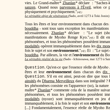
vies. Le Grand-maître
*
Zhanlan
*
déclare : "Sachez-le
sanzen
. Quand nous
parvenons à l'Éveil
, selon ce p
physiquement et psychiquement."
(réf.)
Le véritable objet de vénération
(
Sado, avril 1273 à Toki Jonin)
Tous les êtres et leur environnement dans chacun des
bouddha
- sont tous sans exception les manifestatio
nécessairement.
Zhanlan
*
déclare : "Le sujet (sho
manifestations de Myoho Renge Kyo."
Il dit e
(réf.)
phénomènes, et tous les phénomènes possèdent imma
modalités
opèrent immanquablement dans les
dix mond
fois le sujet et son
environnement
."
Et : "Le sujet e
(réf.)
bouddha
. Par ailleurs, la vie et l'
environnement
du Bou
La véritable réalité de la vie
(Sado - Ichinosawa, mai 1273 à Sai
. Qu'est-ce que l'essence réelle de
Myoho 
Question
êtres et leur
environnement
dans chacun des
dix 
. S'il en est ainsi, peut-on dire que tous
Question
ainsités
du
Dharma Merveilleux
dans son intégralité ?
les phénomènes consiste en l'apparence (so), la nature 
maître
*
Zhanlan
*
commente cela de la manière suivan
phénomènes, et tous les phénomènes possèdent i
modalités
(nyoze) sont immanquablement en jeu 
immanquablement, à la fois le sujet et son
environnem
[...] Fondamentalement, l'essence réelle de Myoho Re