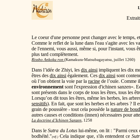
Extrai
Le coeur d'une personne peut changer avec le temps, et
Comme le reflet de la lune dans l'eau s'agite avec les 
de l'ennemi, vous aussi, même si, pour l'instant, vous ê
plus tard complètement.
Rissho Ankoku ron
(
Kamakura-Matsubagayatsu, juillet 1260)
Dans l’idée de Zhiyi, les
dix ainsi
impliquent les dix m
êtres des
dix ainsi
également. Ces
dix ainsi
sont conten
où l’on obtient la voie par la
racine
de l’ouïe. Comme il
environnement
sont l'expression d'
ichinen sanzen
». E
sont présents dans le corps de tous les êtres, tous les ê
Lorsqu’on dit tous les êtres, même les herbes, les arbres, 
sensitifs
). En fait, que sont les herbes et les arbres ? Il 
grain de poussière - tout cela possède la
nature de bou
autres causes et conditions (innen) nécessaires pour att
La doctrine d’Ichinen Sanzen
, 1258
Dans le
Sutra du Lotus
lui-même, on lit : "Parmi ceux q
bodhéité."
Cela indique que, s'ils entendent ce
Sut
(réf.)