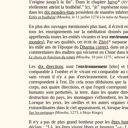
1'origine jusqu'à la fin". Dans le chapitre
Juryo
*
(XV
réellement atteint la bodhéité." Ici, "je" représente to
dans les
dix mondes-états
possèdent de manière inhérent
Enfer et bodhéité
(Minobu, le 11 juillet 1274 à la mère de Nanj
En plus des ouvrages mentionnés plus haut, il écrivit e
tous les enseignements sur la méditation donnés pa
appréhenda toutes les entités vivantes et leur
environn
mondes
]. Par ses qualités, cet écrit de
Zhiyi
*
surpasse
les mille ans de l'époque du
Dharma correct
, dans un p
commentaires des maîtres qui vécurent en Chine dans le
Le choix en fonction du temps
(Minobu, 10 juin 1275 ; adressé à
Les
dix directions
sont l
'environnemen
t [eho] et 
comparable à l'ombre et le vivant est comparable au 
sans vivant il n'y a pas d'environnement. Le viva
correspondent à l'est. De cela nous déduisons que la l
corps, aux quatre directions, et que l'esprit correspond
humains sont perturbés, la terre, dans les quatre dir
destruction du pays, les montagnes s'effondrent, les her
Lorsque les yeux, les oreilles et les autres organe
extraordinaires dans le ciel apparaissent, et, lorsque leur
Sur les présage
s
(Minobu, 1275, à Shijo Kingo)
Il n'y a pas de plus grand bonheur pour les
êtres hu
déclare : "Là, les êtres vivent libres et heureux."
L
(réf.)