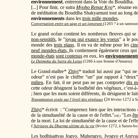
environnement
, entreront dans la Voie du Bouddha.
[...] Pour finir, ce sutra
Myoho Renge Kyo
*
, résume en
de méditation du Bouddha Shakyamuni tout au long de sa
environnements
dans les
trois mille mondes
.
Conversation entre un sage et un ignorant
(
1265 ? à un samoura
Le grand océan contient les nombreux fleuves qui se d
non-sensitifs
, le "j
oyau qui exauce les voeux
" a le po
monde des
trois plans
. Il en va de même pour les
cin
neuf mondes-états,
ils contiennent également ceux qui 
monde-états
sont contenus
en eux, les
environnement
Le Daimoku du Sutra du Lotus
(
1266 à une femme d'Amatsu)
Le Grand-maître
*
Zhiyi
*
traduit lui aussi par “qui n
odeur” n’est pas le chiffre “un” par rapport à “deux
milieu
. En fait, il ne peut pas ne pas comporter
dix m
cette odeur désignent la bodhéité des végétaux, c’est-à-
; bien que les mots soient différents, ils désignent le f
(
Transmission orale sur l’éveil des végétaux
20 février 1272 à S
Zhiyi
*
écrivit : "Comprenez bien que les interactions
de la simultanéité de la cause et de l'effet."
"Les
êtr
(réf.)
de la mort. La loi de simultanéité de la cause et de l'eff
L
'héritage du Dharma ultime de la vie
(février 1272, à Sairen-bo
Les bodhisattvas
Jogyo
,
Muhengyo
,
Jyogyo
et
Anryu