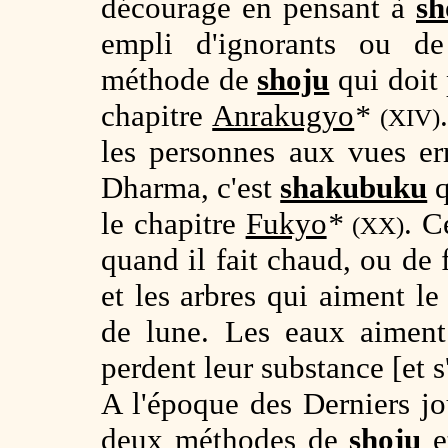
décourage en pensant à
sh
empli d'ignorants ou de
méthode de
shoju
qui doit 
chapitre
Anrakugyo
*
(XIV)
les personnes aux vues er
Dharma, c'est
shakubuku
q
le chapitre
Fukyo
*
. C
(XX)
quand il fait chaud, ou de f
et les arbres qui aiment le 
de lune. Les eaux aiment 
perdent leur substance [et s
A l'époque des Derniers jou
deux méthodes de
shoju
e