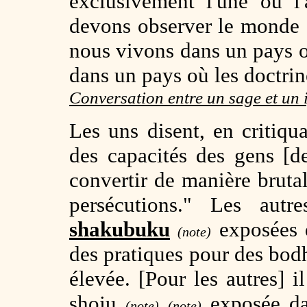
exclusivement l'une ou l
devons observer le monde 
nous vivons dans un pays o
dans un pays où les doctrine
Conversation entre un sage et un 
Les uns disent, en critiqu
des capacités des gens [d
convertir de manière brutal
persécutions." Les autr
shakubuku
exposées 
(note)
des pratiques pour des bod
élevée. [Pour les autres] i
shoju
exposée da
(note)
(note)