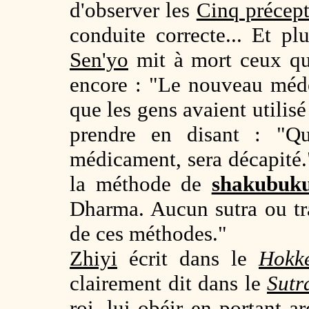
d'observer les
Cinq précep
conduite correcte... Et plu
Sen'yo
mit à mort ceux qu
encore : "Le nouveau méd
que les gens avaient utilisé
prendre en disant : "Q
médicament, sera décapité.
la méthode de
shakubuk
Dharma. Aucun sutra ou trai
de ces méthodes."
Zhiyi
écrit dans le
Hokk
clairement dit dans le
Sutr
roi, lui obéir en portant ar