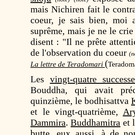
mais Nichiren fait le contr
coeur, je sais bien, moi 
suprême, mais je ne le crie
disent : "Il ne prête attent
de l'observation du coeur
(n
(
La lettre de Teradomari
Teradoma
Les
vingt-quatre successe
Bouddha, qui avait pré
quinzième, le bodhisattva
et le vingt-quatrième,
Ar
Dammira
.
Buddhamitra
et 
butte, eux aussi, à de no