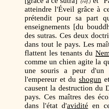
[grâce à ce sutra]"
et "P
(réf.)
atteindre l'Éveil grâce à 
prétendit pour sa part q
enseignements [du bouddhi
des sutras. Ces deux doctr
dans tout le pays. Les maî
flattent les tenants du
Nem
comme un chien agite la 
une souris a peur d'un c
l'empereur et du
shogun
et
causent la destruction du
pays. Ces maîtres des éc
dans l'état d'
avidité
en cet