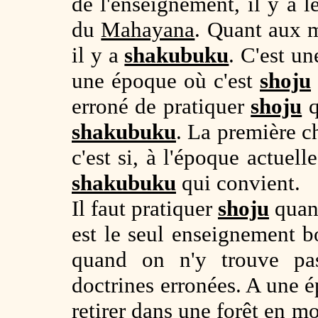
de l'enseignement, il y a 
du
Mahayana
. Quant aux m
il y a
shakubuku
. C'est un
une époque où c'est
shoju
erroné de pratiquer
shoju
q
shakubuku
. La première c
c'est si, à l'époque actuel
shakubuku
qui convient.
Il faut pratiquer
shoju
quand
est le seul enseignement b
quand on n'y trouve pa
doctrines erronées. A une ép
retirer dans une forêt en m