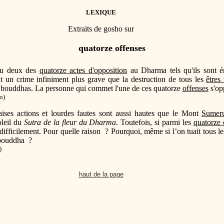
LEXIQUE
Extraits de gosho sur
quatorze offenses
 ou deux des
quatorze actes d'opposition
au Dharma tels qu'ils sont é
t un crime infiniment plus grave que la destruction de tous les
êtres
es bouddhas. La personne qui commet l'une de ces quatorze
offenses
s'op
o)
ses actions et lourdes fautes sont aussi hautes que le Mont
Sumer
oleil du
Sutra de la fleur du Dharma
. Toutefois, si parmi les
quatorze 
 difficilement. Pour quelle raison ? Pourquoi, même si l’on tuait tous l
l bouddha ?
)
haut de la page