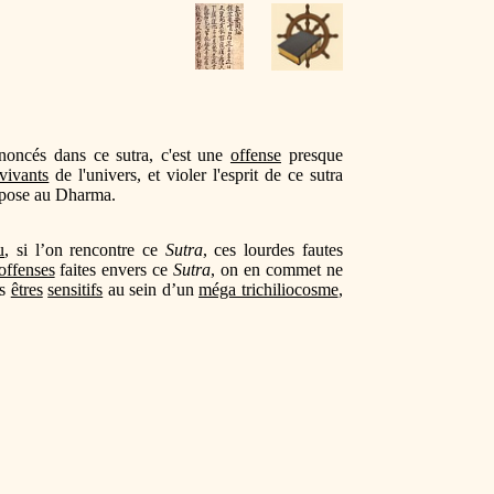
noncés dans ce sutra, c'est une
offense
presque
 vivants
de l'univers, et violer l'esprit de ce sutra
pose au Dharma.
u
, si l’on rencontre ce
Sutra
, ces lourdes fautes
offenses
faites envers ce
Sutra
, on en commet ne
es
êtres
sensitifs
au sein d’un
méga trichiliocosme
,