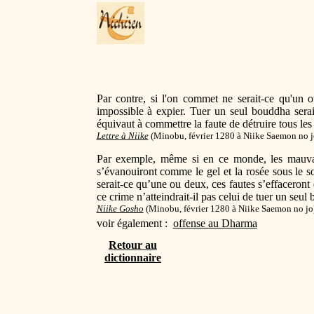
Par contre, si l'on commet ne serait-ce qu'un
impossible à expier. Tuer un seul bouddha serai
équivaut à commettre la faute de détruire tous l
Lettre à Niike
(
Minobu, février 1280 à Niike Saemon no j
Par exemple, même si en ce monde, les mauvai
s’évanouiront comme le gel et la rosée sous le s
serait-ce qu’une ou deux, ces fautes s’effaceront
ce crime n’atteindrait-il pas celui de tuer un seu
Niike Gosho
(
Minobu, février 1280 à Niike Saemon no jo
voir également :
offense au Dharma
Retour au
dictionnaire