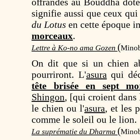
offrandes au Bouddha dot
signifie aussi que ceux qu
du Lotus
en cette époque i
morceaux
.
(
Lettre à Ko-no ama Gozen
Minob
On dit que si un chien ab
pourriront. L'
asura
qui déc
tête brisée en sept mo
Shingon
, [qui croient dans
le chien ou l'
asura
, et les
comme le soleil ou le lion.
(
La suprématie du Dharma
Minob