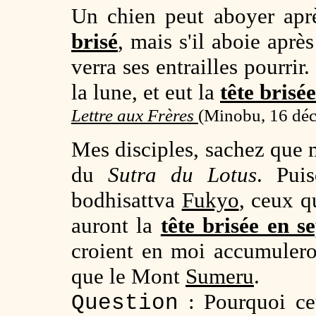
Un chien peut aboyer apr
brisé
, mais s'il aboie après
verra ses entrailles pourrir.
la lune, et eut la
tête brisé
Lettre aux Frères
(Minobu, 16 déc
Mes disciples, sachez que m
du
Sutra du Lotus
. Pui
bodhisattva
Fukyo
, ceux 
auront la
tête brisée en 
croient en moi accumuler
que le Mont
Sumeru
.
: Pourquoi ceu
Question