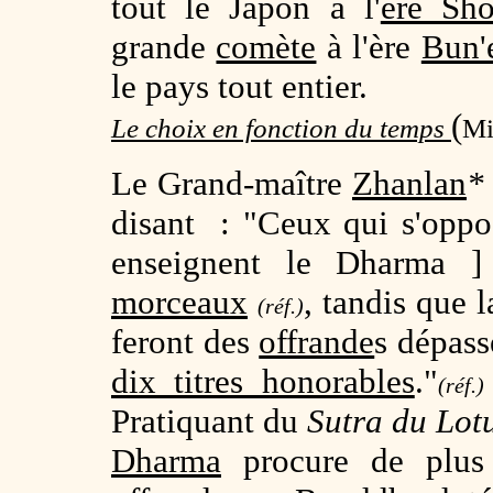
tout le Japon à l'
ère Sh
grande
comète
à l'ère
Bun'
le pays tout entier.
(
Le choix en fonction du temps
Mi
Le Grand-maître
Zhanlan
*
disant : "Ceux qui s'oppo
enseignent le Dharma 
morceaux
, tandis que 
(réf.)
feront des
offrande
s dépass
dix titres honorables
."
(réf.)
Pratiquant du
Sutra du Lot
Dharma
procure de plu