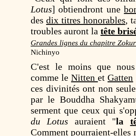
Lotus
] obtiendront une
bo
des
dix titres honorables
, 
troubles auront la
tête bri
Grandes lignes du chapitre Zokur
Nichinyo
C'est le moins que nous 
comme le
Nitten
et
Gatten
ces divinités ont non seu
par le Bouddha Shakyamun
serment que ceux qui s'op
du Lotus
auraient "
la
t
Comment pourraient-elles n