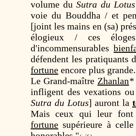
volume du
Sutra du Lotu
voie du Bouddha / et pen
[joint les mains en (sa) pré
élogieux / ces éloge
d'incommensurables
bienfa
défendent les pratiquants 
fortune
encore plus grande.
Le Grand-maître
Zhanlan
*
infligent des vexations ou
Sutra du Lotus
] auront la
Mais ceux qui leur fon
fortune
supérieure à cell
honorables."