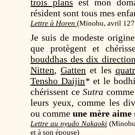
trois plans
est mon domai
résident sont tous mes enfa
Lettre à Horen
(
Minobu, avril 12
Je suis de modeste origine
que protègent et chéris
bouddhas des dix directio
Nitten
,
Gatten
et les
quat
Tensho Daijin
*
et le bodh
chérissent ce
Sutra
comme l
leurs yeux, comme les div
ou comme
une mère aime 
Lettre au nyudo Nakaoki
(Minobu
et à son épouse)