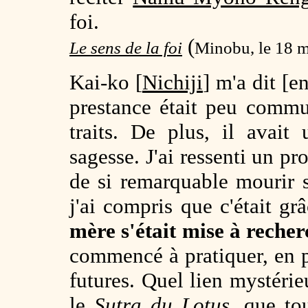
foi.
(
Le sens de la foi
Minobu, le 18 m
Kai-ko [
Nichiji
] m'a dit [e
prestance était peu comm
traits. De plus, il avai
sagesse. J'ai ressenti un p
de si remarquable mourir s
j'ai compris que c'était g
mère s'était mise à recher
commencé à pratiquer, en p
futures. Quel lien mystérie
le
Sutra du Lotus
, que to