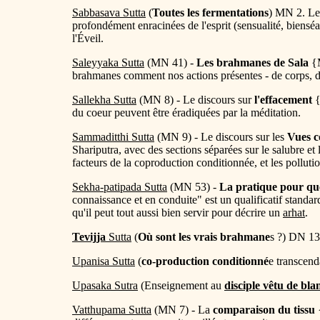
Sabbasava Sutta
(
Toutes les fermentations
) MN 2. Le
profondément enracinées de l'esprit (sensualité, biensé
l'Éveil.
Saleyyaka Sutta
(MN 41) -
Les brahmanes de Sala
{M
brahmanes comment nos actions présentes - de corps, de 
Sallekha Sutta
(MN 8) - Le discours sur
l'effacement
{
du coeur peuvent être éradiquées par la méditation.
Sammaditthi Sutta
(MN 9) - Le discours sur les
Vues c
Shariputra, avec des sections séparées sur le salubre et 
facteurs de la coproduction conditionnée, et les pollutio
Sekha-patipada Sutta
(MN 53) -
La pratique pour que
connaissance et en conduite" est un qualificatif standa
qu'il peut tout aussi bien servir pour décrire un
arhat
.
Tevijja
Sutta
(
Où sont les vrais brahmane
s ?) DN 13
Upanisa
Sutta
(
co-production conditionné
e transcend
Upasaka Sutra
(Enseignement au
disciple vêtu de bla
Vatthupama Sutta
(MN 7) - La
comparaison du tissu
{