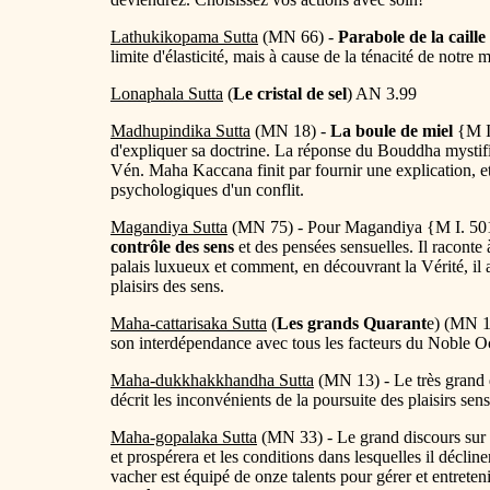
Lathukikopama Sutta
(MN 66) -
Parabole de la caille
limite d'élasticité, mais à cause de la ténacité de notre 
Lonaphala Sutta
(
Le cristal de sel
) AN 3.99
Madhupindika Sutta
(MN 18) -
La boule de miel
{M I
d'expliquer sa doctrine. La réponse du Bouddha mystif
Vén. Maha Kaccana finit par fournir une explication, et 
psychologiques d'un conflit.
Magandiya Sutta
(MN 75) - Pour Magandiya {M I. 501}.
contrôle des sens
et des pensées sensuelles. Il raconte 
palais luxueux et comment, en découvrant la Vérité, il a
plaisirs des sens.
Maha-cattarisaka Sutta
(
Les grands Quarant
e) (MN 11
son interdépendance avec tous les facteurs du Noble Oc
Maha-dukkhakkhandha Sutta
(MN 13) - Le très grand 
décrit les inconvénients de la poursuite des plaisirs se
Maha-gopalaka Sutta
(MN 33) - Le grand discours sur
et prospérera et les conditions dans lesquelles il décl
vacher est équipé de onze talents pour gérer et entreteni