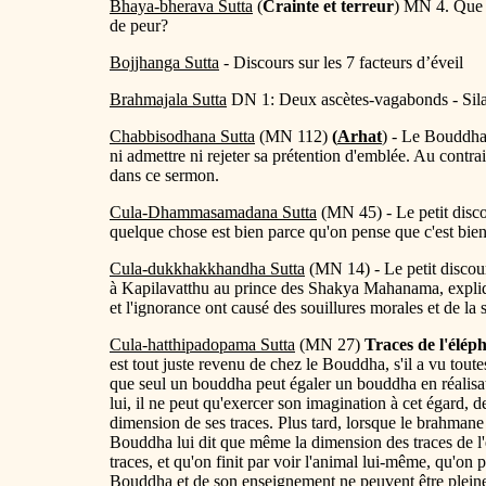
Bhaya-bherava Sutta
(
Crainte et terreur
) MN 4. Que f
de peur?
Bojjhanga Sutta
- Discours sur les 7 facteurs d’éveil
Brahmajala Sutta
DN 1: Deux ascètes-vagabonds - Sil
Chabbisodhana Sutta
(MN 112)
(
Arhat
) - Le Bouddha
ni admettre ni rejeter sa prétention d'emblée. Au contrai
dans ce sermon.
Cula-Dhammasamadana Sutta
(MN 45) - Le petit disc
quelque chose est bien parce qu'on pense que c'est bie
Cula-dukkhakkhandha Sutta
(MN 14) - Le petit discou
à Kapilavatthu au prince des Shakya Mahanama, expliqu
et l'ignorance ont causé des souillures morales et de la 
Cula-hatthipadopama Sutta
(MN 27)
Traces de l'élép
est tout juste revenu de chez le Bouddha, s'il a vu toute
que seul un bouddha peut égaler un bouddha en réalisatio
lui, il ne peut qu'exercer son imagination à cet égard,
dimension de ses traces. Plus tard, lorsque le brahmane 
Bouddha lui dit que même la dimension des traces de l'é
traces, et qu'on finit par voir l'animal lui-même, qu'on
Bouddha et de son enseignement ne peuvent être pleinem