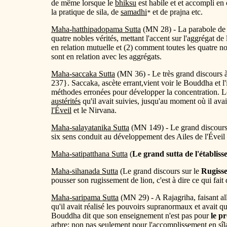
de même lorsque le
bhiksu
est habile et et accompli en 
la pratique de sila, de
samadhi
et de prajna etc.
*
Maha-hatthipadopama Sutta
(MN 28) - La parabole d
quatre nobles vérités, mettant l'accent sur l'aggrégat d
en relation mutuelle et (2) comment toutes les quatre n
sont en relation avec les aggrégats.
Maha-saccaka Sutta
(MN 36) - Le très grand discours 
237}. Saccaka, ascète errant,vient voir le Bouddha et l'i
méthodes erronées pour développer la concentration. Le
austérités
qu'il avait suivies, jusqu'au moment où il ava
l'Éveil
et le Nirvana.
Maha-salayatanika Sutta
(MN 149) - Le grand discour
six sens conduit au développement des Ailes de l'Éveil 
Maha-satipatthana Sutta
(
Le grand sutta de l'établiss
Maha-sihanada Sutta
(Le grand discours sur le
Rugiss
pousser son rugissement de lion, c'est à dire ce qui fait q
Maha-saripama Sutta
(MN 29) - A Rajagriha, faisant all
qu'il avait réalisé les pouvoirs supranormaux et avait 
Bouddha dit que son enseignement n'est pas pour
le pr
arbre; non pas seulement pour l'accomplissement en sîla 