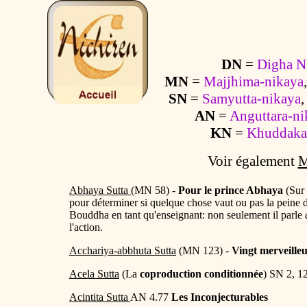
DN
=
Digha N
MN
=
Majjhima-nikaya
SN
=
Samyutta-nikaya
,
AN
=
Anguttara-ni
KN
=
Khuddaka
Voir également
M
Abhaya Sutta
(MN 58) -
Pour le prince Abhaya
(Sur 
pour déterminer si quelque chose vaut ou pas la peine de
Bouddha en tant qu'enseignant: non seulement il parle
l'action.
Acchariya-abbhuta Sutta
(MN 123) -
Vingt merveille
Acela Sutta
(La
coproduction conditionnée
) SN 2, 1
Acintita Sutta
AN 4.77
Les Inconjecturables