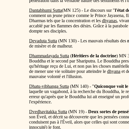
pénétration dans la véritable nature des sentiments et l
Dantabhumi Sutta
(MN 125) - Le discours sur "
l'état 
comment un jeune prince comme le Prince Jayasena, fi
Dharmas tels que la concentration et les
dhyanas
, viva
accablé par les flammes des désirs. Grâce à la parabo
dompte ses disciples.
Devaduta Sutta
(MN 130) - Les mauvais résultats des
de misère et de malheur.
Dhammadayada Sutta
(
Héritiers de la doctrine
) MN 3
Bouddha et le second par Shariputra. Le Bouddha pres
qu'héritage reçu de Lui, et non pas les choses matériel
de mener une vie solitaire pour atteindre le
dhyana
et d
mauvaise volonté et l'illusion.
Dhatu-vibhanga Sutta
(MN 140) - "
Quiconque voit l
laquelle un vagabond, à la recherche du Bouddha, le re
erreur qu'après que le Bouddha lui ait enseigné un profo
l'expérience.
Dvedhavitakka Sutta
(MN 19) -
Deux sortes de pensé
son Éveil, et décrit sa découverte que les pensées conne
conduisent pas à l'Éveil, alors que celles qui sont con
innocuité) le font.