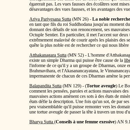
égarerait pas. Les vues fausses des écolâtres sont mise
désavantages des vues fausses, et les avantages des vue
Ariya Pariyesana Sutta
(MN 26) -
La noble recherch
en tant que fils du roi Suddhodana jusqu'au moment du
donnant des détails de son renoncement, ses mauvaises p
Octuple Sentier. En particulier, il met l'accent sur deux 
extrêmement malavisé de courir après les plaisirs des sen
quête la plus noble est de rechercher ce qui nous libère d
Atthakanagara Sutta
(MN 52) - L'homme d'Atthakanagara
existe un simple Dharma qui puisse être cause de la
lib
l'informe de ce qu'il y a un groupe de Dharmas, onze en 
Brahmavihara, et l'Akasanancayatana, le Vinnanancaya
impermanente de chacun de ces Dharmas amène la per
Balapandita Sutta
(MN 129) - (
Tortue aveugle
) Le Bo
comment les pensées, paroles et actions mauvaises des s
mauvaises actions amènent ces sots à des états de misèr
états défie la description. Une fois qu'un sot, de par ses
peu vraisemblable qu'il puisse remonter vers les domaine
une tortue aveugle de passer la tête à travers un trou d'
Bharya Sutta
(
Conseils à une femme exessive
) AN 9.