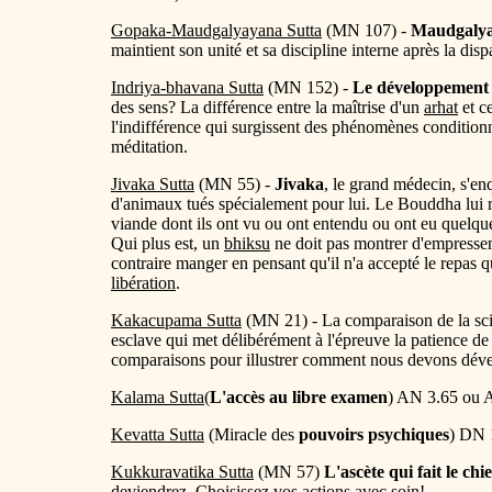
Gopaka-Maudgalyayana Sutta
(MN 107) -
Maudgaly
maintient son unité et sa discipline interne après la di
Indriya-bhavana Sutta
(MN 152) -
Le développement d
des sens? La différence entre la maîtrise d'un
arhat
et ce
l'indifférence qui surgissent des phénomènes conditionn
méditation.
Jivaka Sutta
(MN 55) -
Jivaka
, le grand médecin, s'en
d'animaux tués spécialement pour lui. Le Bouddha lui r
viande dont ils ont vu ou ont entendu ou ont eu quelqu
Qui plus est, un
bhiksu
ne doit pas montrer d'empressem
contraire manger en pensant qu'il n'a accepté le repas q
libération
.
Kakacupama Sutta
(MN 21) - La comparaison de la scie
esclave qui met délibérément à l'épreuve la patience 
comparaisons pour illustrer comment nous devons dév
Kalama Sutta
(
L'accès au libre examen
) AN 3.65 ou 
Kevatta Sutta
(Miracle des
pouvoirs psychiques
) DN 
Kukkuravatika Sutta
(MN 57)
L'ascète qui fait le chi
deviendrez. Choisissez vos actions avec soin!