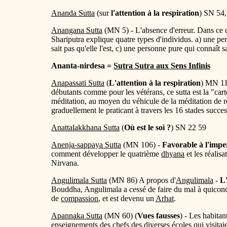
Ananda Sutta
(sur
l'attention à la respiration
) SN 54,
Anangana Sutta
(MN 5) - L'absence d'erreur. Dans ce 
Shariputra explique quatre types d'individus. a) une per
sait pas qu'elle l'est, c) une personne pure qui connaît 
Ananta-nirdesa =
Sutra Sutra aux Sens Infinis
Anapassati Sutta
(
L'attention à la respiration
) MN 118
débutants comme pour les vétérans, ce sutta est la "car
méditation, au moyen du véhicule de la méditation de res
graduellement le praticant à travers les 16 stades succ
Anattalakkhana Sutta
(
Où est le soi ?
) SN 22 59
Anenja-sappaya Sutta
(MN 106) -
Favorable à l'impe
comment développer le quatrième
dhyana
et les réalis
Nirvana.
Angulimala Sutta
(MN 86) A propos d'
Angulimala
-
L'
Bouddha, Angulimala a cessé de faire du mal à quiconq
de
compassion
, et est devenu un
Arhat
.
Apannaka Sutta
(MN 60) (
Vues fausses
) - Les habita
enseignements des chefs des diverses écoles qui visitai