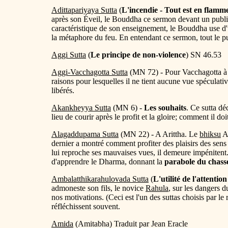
Adittapariyaya Sutta
(
L'incendie - Tout est en flamm
après son Éveil, le Bouddha ce sermon devant un public
caractéristique de son enseignement, le Bouddha use d'
la métaphore du feu. En entendant ce sermon, tout le pub
Aggi Sutta
(
Le principe de non-violence
) SN 46.53
Aggi-Vacchagotta Sutta
(MN 72) - Pour Vacchagotta 
raisons pour lesquelles il ne tient aucune vue spéculativ
libérés.
Akankheyya Sutta
(MN 6) -
Les souhaits
. Ce sutta d
lieu de courir après le profit et la gloire; comment il d
Alagaddupama Sutta
(MN 22) - A Arittha. Le
bhiksu
Ar
dernier a montré comment profiter des plaisirs des sen
lui reproche ses mauvaises vues, il demeure impéniten
d'apprendre le Dharma, donnant la
parabole du chasse
Ambalatthikarahulovada Sutta
(
L'utilité de l'attention
admoneste son fils, le novice
Rahula
, sur les dangers 
nos motivations. (Ceci est l'un des suttas choisis par le
réfléchissent souvent.
Amida
(Amitabha) Traduit par Jean Eracle