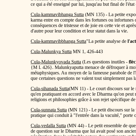
ce qui a été enseigné par lui, jusqu'au but final de l'état 
Cula-kammavibhanga Sutta
(MN 135) - La petite expo
karma entre en compte dans les fortunes ou infortunes d
conséquences de tristesse et de joie en cette vie et ap
d'autre pour leur condition et leur statut dans la vie.
Cula-kammavibbhanga Sutta
"La petite analyse de
l'ac
Cula-Malunkya Sutta
MN 1, 426-443
Cula-Malunkyovada Sutta
(Les questions inutiles -
flè
{M I. 426}. Malunkyaputta menace de défroquer à moin
métaphysiques. Au moyen de la fameuse parabole de l'
que certaines questions ne valent tout simplement pas l
Cula-sihanada Sutta
(MN 11) - Le court discours sur le
qu'en pratiquant en accord avec le Dharma qu'on peut r
religions et philosophies grâce à son rejet spécifique de 
Cula-sunnata Sutta
(MN 121) - Le petit discours sur la
pratique qui conduit à "l'entrée dans la vacuité," porte 
Cula-vedalla Sutta
(MN 44) - Le petit ensemble de que
de question sur le Dharma que lui avait posé son ancie