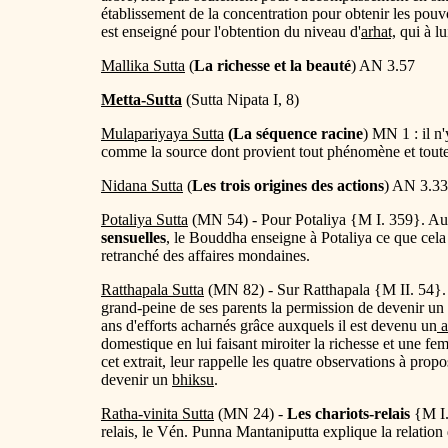
établissement de la concentration pour obtenir les pou
est enseigné pour l'obtention du niveau d'
arhat,
qui à lu
Mallika Sutta
(
La richesse et la beauté
) AN 3.57
Metta-Sutta
(Sutta Nipata I, 8)
Mulapariyaya Sutta
(La séquence racine
) MN 1 : il n'
comme la source dont provient tout phénomène et toute
Nidana Sutta
(
Les trois origines des actions
)
AN 3.33
Potaliya Sutta
(MN 54) - Pour Potaliya {M I. 359}. Au
sensuelles
, le Bouddha enseigne à Potaliya ce que cela s
retranché des affaires mondaines.
Ratthapala Sutta
(MN 82) - Sur Ratthapala {M II. 54}. (
grand-peine de ses parents la permission de devenir un
ans d'efforts acharnés grâce auxquels il est devenu un
a
domestique en lui faisant miroiter la richesse et une femm
cet extrait, leur rappelle les quatre observations à propo
devenir un
bhiksu
.
Ratha-vinita Sutta
(MN 24) -
Les chariots-relais
{M I.
relais, le Vén. Punna Mantaniputta explique la relation d