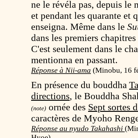
ne le révéla pas, depuis l
et pendant les quarante et 
enseigna. Même dans le
Su
dans les premiers chapitres 
C'est seulement dans le ch
mentionna en passant.
Réponse à Nii-ama
(
Minobu, 16 fé
En présence du bouddha
T
directions
, le Bouddha Shak
ornée des
Sept sortes 
(note)
caractères de Myoho Reng
Réponse au nyudo Takahashi
(
Min
Hyoe)