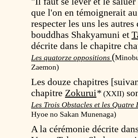
"Il faut se lever et le salue
que l'on en témoignerait a
respecter les uns les autre
bouddhas Shakyamuni et
T
décrite dans le chapitre ch
(
Les quatorze oppositions
Minobu
Zaemon)
Les douze chapitres [suivan
chapitre
Zokurui
*
son
(
XXII
)
Les Trois Obstacles et les Quatr
Hyoe no Sakan Munenaga)
A la cérémonie décrite dans