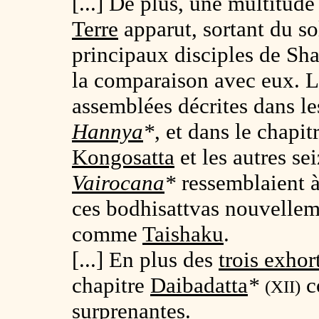
[...] De plus, une multitud
Terre
apparut, sortant du 
principaux disciples de Sh
la comparaison avec eux. L
assemblées décrites dans le
Hannya
*
, et dans le chapit
Kongosatta
et les autres s
Vairocana
*
ressemblaient à
ces bodhisattvas nouvelleme
comme
Taishaku
.
[...] En plus des
trois exhor
chapitre
Daibadatta
*
c
(XII)
surprenantes.