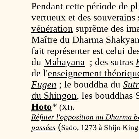
Pendant cette période de pl
vertueux et des souverains 
vénération
suprême des ima
Maître du Dharma Shakyamu
fait représenter est celui 
du
Mahayana
; des sutras
de l'
enseignement théoriqu
Fugen
; le bouddha du
Sut
du Shingon
, les bouddhas
Hoto
*
.
(XI)
Réfuter l'opposition au Dharma bo
(
passées
Sado, 1273 à Shijo King