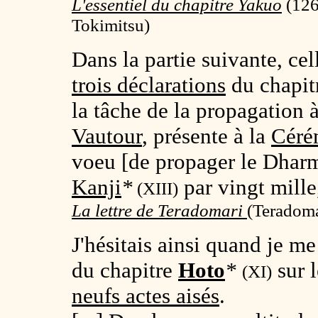
L'essentiel du chapitre Yakuo
(
126
Tokimitsu)
Dans la partie suivante, cel
trois déclarations
du chapit
la tâche de la propagation à
Vautour
, présente à la
Céré
voeu [de propager le Dharm
Kanji
*
par vingt mille
(XIII)
La lettre de Teradomari
(
Teradoma
J'hésitais ainsi quand je m
du chapitre
Hoto
*
sur 
(XI)
neufs actes aisés
.