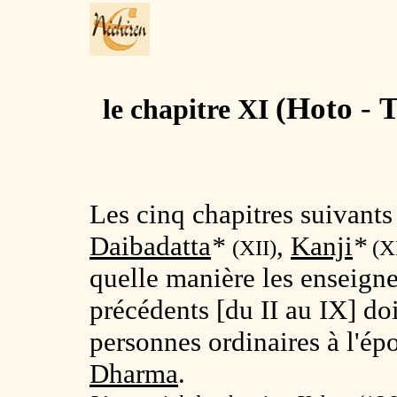
(
Hoto
-
T
le chapitre XI
Les cinq chapitres suivants
Daibadatta
*
,
Kanji
*
(XII)
(XI
quelle manière les enseigne
précédents [du II au IX] doi
personnes ordinaires à l'é
Dharma
.