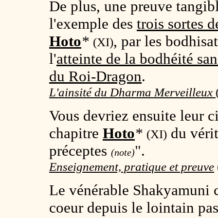
De plus, une preuve tangibl
l'exemple des
trois sortes 
Hoto
*
, par les bodhisa
(XI)
l'
atteinte de la bodhéité sa
du Roi-Dragon
.
L'ainsité du Dharma Merveilleux
Vous devriez ensuite leur c
chapitre
Hoto
*
du vérit
(XI)
préceptes
".
(note)
Enseignement, pratique et preuve
Le vénérable Shakyamuni c
coeur depuis le lointain pa