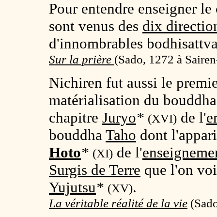
Pour entendre enseigner le
sont venus des
dix directio
d'innombrables bodhisattva
Sur la prière
(
Sado, 1272 à Sairen
Nichiren fut aussi le premie
matérialisation du bouddh
chapitre
Juryo
*
de l'
e
(XVI)
bouddha
Taho
dont l'appari
Hoto
*
de l'
enseignemen
(XI)
Surgis de Terre
que l'on voi
Yujutsu
*
.
(XV)
La véritable réalité de la vie
(Sado