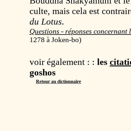
Bouddha Shakyamuni et le 
culte, mais cela est contrai
du Lotus
.
Questions - réponses concernant l
1278
à Joken-bo)
voir également : :
les
citat
goshos
Retour au dictionnaire