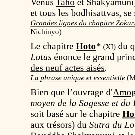
Venus
Taho
et Shakyamuni,
et tous les bodhisattvas, se
Grandes lignes du chapitre Zokuru
Nichinyo)
Le chapitre
Hoto
*
du q
(XI)
Lotus
énonce le grand prin
des neuf actes aisés
.
La phrase unique et essentielle
(
M
Bien que l’ouvrage d'
Amog
moyen de la Sagesse et du
soit basé sur le chapitre
Ho
aux trésors) du
Sutra du Lo