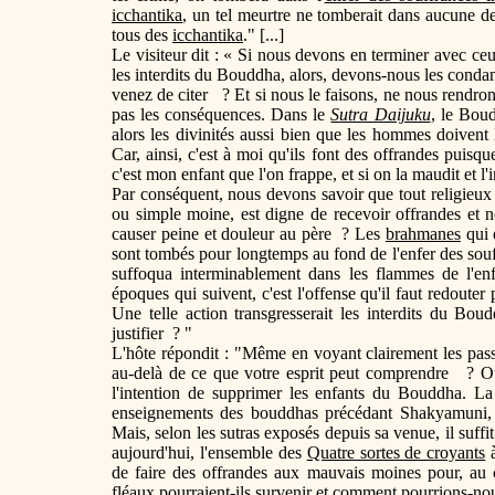
icchantika
, un tel meurtre ne tomberait dans aucune d
tous des
icchantika
." [...]
Le visiteur dit : « Si nous devons en terminer avec c
les interdits du Bouddha, alors, devons-nous les conda
venez de citer ? Et si nous le faisons, ne nous rendr
pas les conséquences. Dans le
Sutra Daijuku
, le Boud
alors les divinités aussi bien que les hommes doivent 
Car, ainsi, c'est à moi qu'ils font des offrandes puisqu
c'est mon enfant que l'on frappe, et si on la maudit et l'i
Par conséquent, nous devons savoir que tout religieux qu
ou simple moine, est digne de recevoir offrandes et no
causer peine et douleur au père ? Les
brahmanes
qui 
sont tombés pour longtemps au fond de l'enfer des souf
suffoqua interminablement dans les flammes de l'en
époques qui suivent, c'est l'offense qu'il faut redout
Une telle action transgresserait les interdits du Bou
justifier ? "
L'hôte répondit : "Même en voyant clairement les passa
au-delà de ce que votre esprit peut comprendre ? Ou
l'intention de supprimer les enfants du Bouddha. La 
enseignements des bouddhas précédant Shakyamuni, l
Mais, selon les sutras exposés depuis sa venue, il suff
aujourd'hui, l'ensemble des
Quatre sortes de croyants
à
de faire des offrandes aux mauvais moines pour, au 
fléaux pourraient-ils survenir et comment pourrions-nou