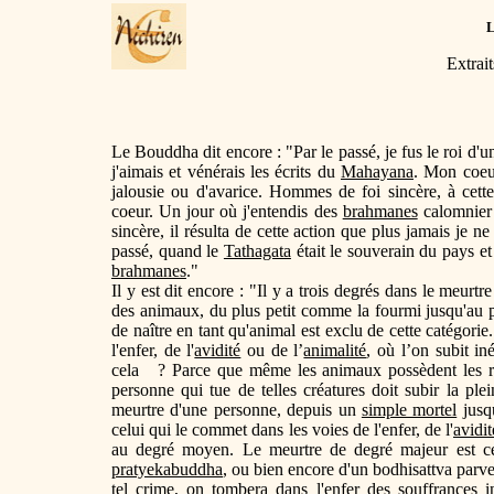
Extrai
Le Bouddha dit encore : "Par le passé, je fus le roi d'
j'aimais et vénérais les écrits du
Mahayana
. Mon coeur
jalousie ou d'avarice. Hommes de foi sincère, à cett
coeur. Un jour où j'entendis des
brahmanes
calomnier 
sincère, il résulta de cette action que plus jamais je n
passé, quand le
Tathagata
était le souverain du pays et
brahmanes
."
Il y est dit encore : "Il y a trois degrés dans le meu
des animaux, du plus petit comme la fourmi jusqu'au p
de naître en tant qu'animal est exclu de cette catégor
l'enfer, de l'
avidité
ou de l’
animalité
, où l’on subit in
cela ? Parce que même les animaux possèdent les raci
personne qui tue de telles créatures doit subir la pl
meurtre d'une personne, depuis un
simple mortel
jusq
celui qui le commet dans les voies de l'enfer, de l'
avidit
au degré moyen. Le meurtre de degré majeur est ce
pratyekabuddha
, ou bien encore d'un bodhisattva parven
tel crime, on tombera dans l'
enfer des souffrances i