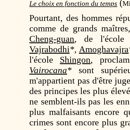
(
Le choix en fonction du temps
Mi
Pourtant, des hommes répu
comme de grands maîtres, 
Cheng-guan
, de l'écol
Vajrabodhi
*
,
Amoghavajra
l'école
Shingon
, procla
Vairocana
*
sont supéri
m'appartient pas d'être jug
des principes les plus éle
ne semblent-ils pas les en
plus malfaisants encore 
crimes sont encore plus g