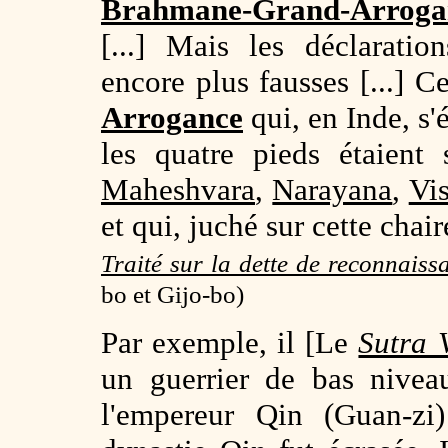
Brahmane-Grand-
Arroga
[...] Mais les déclarati
encore plus fausses [...] C
Arrogance
qui, en Inde, s'é
les quatre pieds étaient 
Maheshvara
,
Narayana
,
Vi
et qui, juché sur cette chai
Traité sur la dette de reconnais
bo et Gijo-bo)
Par exemple, il [Le
Sutra 
un guerrier de bas nive
l'empereur Qin (Guan-zi