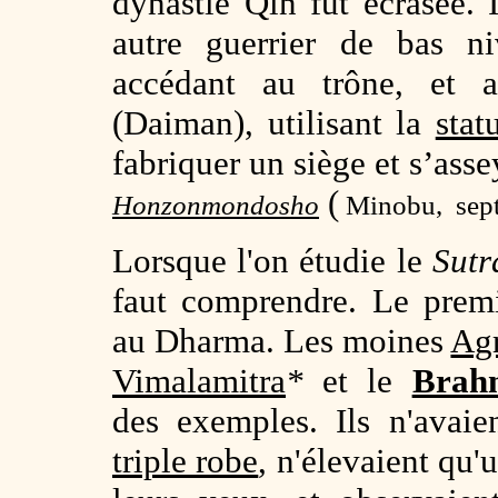
dynastie Qin fut écrasée.
autre guerrier de bas n
accédant au trône, et
(Daiman), utilisant la
stat
fabriquer un siège et s’asse
(
Honzonmondosho
Minobu, sep
Lorsque l'on étudie le
Sutr
faut comprendre. Le prem
au Dharma. Les moines
Ag
Vimalamitra
*
et le
Brah
des exemples. Ils n'avaie
triple robe
, n'élevaient qu'