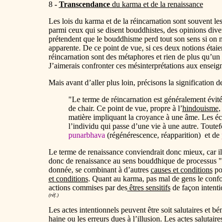
8
-
Transcendance
du karma et de la renaissance
Les lois du karma et de la réincarnation sont souvent 
parmi ceux qui se disent bouddhistes, des opinions dive
prétendent que le bouddhisme perd tout son sens si on ne 
apparente. De ce point de vue, si ces deux notions étaie
réincarnation sont des métaphores et rien de plus qu’un
J’aimerais confronter ces mésinterprétations aux ensei
Mais avant d’aller plus loin, précisons la significatio
"Le terme de réincarnation est généralement évité
de chair. Ce point de vue, propre à l’
hindouisme
,
matière impliquant la croyance à une âme. Les éc
l’individu qui passe d’une vie à une autre. Toutef
punarbhava
(régénérescence, réapparition) et de
Le terme de renaissance conviendrait donc mieux, car il n
donc de renaissance au sens bouddhique de processus "
donnée, se combinant à d’autres
causes et conditions
pou
et conditions
. Quant au karma, pas mal de gens le confon
actions commises par des
êtres sensitifs
de façon intenti
(réf.)
Les actes intentionnels peuvent être soit salutaires et b
haine ou les erreurs dues à l’
illusion
. Les actes salutaire