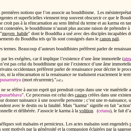
les premières notions que l’on associe au bouddhisme. Les mésinterprét
rgentes et superficielles viennent trop souvent obscurcir ce que le Bou
croit pas à la réincarnation au sens littéral du terme et au karma en tant
nt contestées, le bouddhisme n’aurait plus aucune raison de prétendre à 
 "
moyen habile
" dont le Bouddha a usé avec des disciples incapables
gnements du Bouddha tels qu’ils sont consignés dans le
canon pali
.
n des termes. Beaucoup d’auteurs bouddhistes préfèrent parler de renai
 par les exégètes, car il implique l’existence d’une âme immortelle (
atm
 n’est pas celui du bouddhisme qui nie l’existence d’une âme immortelle e
rivains occidentaux préfèrent parler de renaissance pour décrire le pr
ois, ni la réincarnation ni la renaissance ne traduisent exactement le ter
punarmrtyu
(mort récurrente)."
.
(réf.)
e se réfère à aucun esprit qui prendrait corps dans une vie matérielle ap
punarbhava
". Ce processus est celui des
causes
créées dans une existen
r donner naissance à une nouvelle personne ; c’est une re-naissance, u
dent avec le destin ou la fatalité. Mais "karma" signifie en fait "acti
onnelle et délibérée. J’associe le karma à la
volition
(
cetana
), le fait d
énéfiques soit malsains et pernicieux. Les actes malsains sont engendrés p
s sont motivés par la générosité et la
compassion
éclairées par la sagess