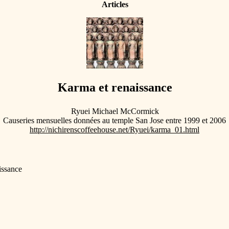
Articles
Karma et renaissance
Ryuei Michael McCormick
Causeries mensuelles données au temple San Jose entre 1999 et 2006
http://nichirenscoffeehouse.net/Ryuei/karma_01.html
issance