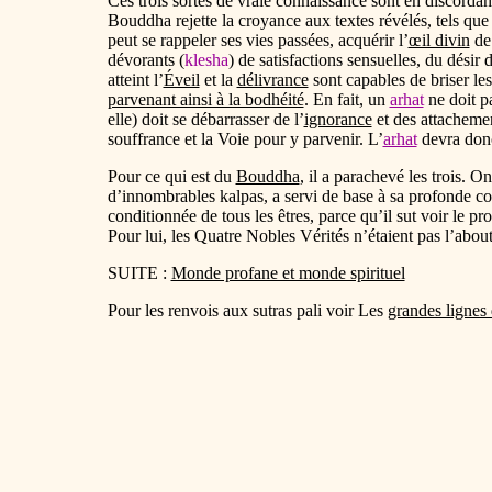
Ces trois sortes de vraie connaissance sont en discorda
Bouddha rejette la croyance aux textes révélés, tels que 
peut se rappeler ses vies passées, acquérir l’
œil divin
de 
dévorants (
klesha
) de satisfactions sensuelles, du désir
atteint l’
Éveil
et la
délivrance
sont capables de briser le
parvenant ainsi à la bodhéité
. En fait, un
arhat
ne doit pa
elle) doit se débarrasser de l’
ignorance
et des attacheme
souffrance et la Voie pour y parvenir. L’
arhat
devra donc
Pour ce qui est du
Bouddha
, il a parachevé les trois. 
d’innombrables kalpas, a servi de base à sa profonde co
conditionnée de tous les êtres, parce qu’il sut voir le 
Pour lui, les Quatre Nobles Vérités n’étaient pas l’abo
SUITE :
Monde profane et monde spirituel
Pour les renvois aux sutras pali voir Les
grandes lignes