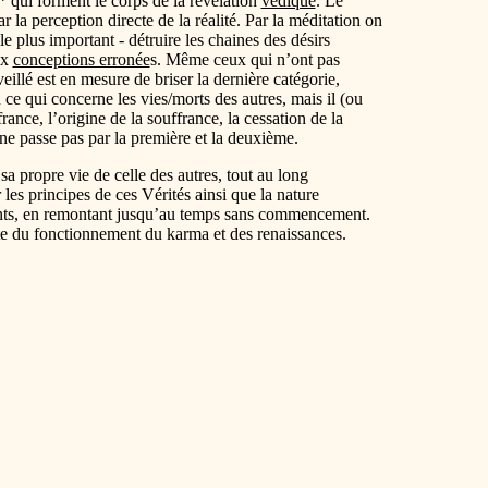
*
qui forment le corps de la révélation
védique
. Le
 la perception directe de la réalité. Par la méditation on
le plus important - détruire les chaines des désirs
ux
conceptions erronée
s. Même ceux qui n’ont pas
illé est en mesure de briser la dernière catégorie,
 ce qui concerne les vies/morts des autres, mais il (ou
france, l’origine de la souffrance, la cessation de la
e passe pas par la première et la deuxième.
 sa propre vie de celle des autres, tout au long
es principes de ces Vérités ainsi que la nature
 vivants, en remontant jusqu’au temps sans commencement.
ecte du fonctionnement du karma et des renaissances.