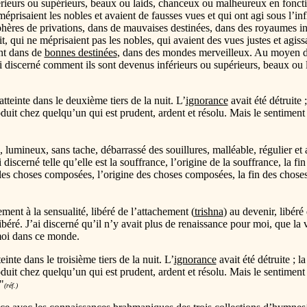
férieurs ou supérieurs, beaux ou laids, chanceux ou malheureux en foncti
 méprisaient les nobles et avaient de fausses vues et qui ont agi sous l’in
phères de privations, dans de mauvaises destinées, dans des royaumes inf
t, qui ne méprisaient pas les nobles, qui avaient des vues justes et agissa
ent dans de
bonnes destinées
, dans des mondes merveilleux. Au moyen de 
 j’ai discerné comment ils sont devenus inférieurs ou supérieurs, beaux o
tteinte dans le deuxième tiers de la nuit. L’
ignorance
avait été détruite 
oduit chez quelqu’un qui est prudent, ardent et résolu. Mais le sentiment
lumineux, sans tache, débarrassé des souillures, malléable, régulier et ava
iscerné telle qu’elle est la souffrance, l’origine de la souffrance, la fin
nt les choses composées, l’origine des choses composées, la fin des chose
ement à la sensualité, libéré de l’attachement (
trishna
) au devenir, libéré
ibéré. J’ai discerné qu’il n’y avait plus de renaissance pour moi, que la 
 moi dans ce monde.
inte dans le troisième tiers de la nuit. L’
ignorance
avait été détruite ; l
oduit chez quelqu’un qui est prudent, ardent et résolu. Mais le sentiment
"
(réf.)