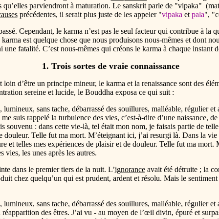
s qu’elles parviendront à maturation. Le sanskrit parle de "
vipaka
" (mat
causes
précédentes, il serait plus juste de les appeler "
vipaka
et
pala
", "
passé. Cependant, le karma n’est pas le seul facteur qui contribue à la 
 Le karma est quelque chose que nous produisons nous-mêmes et dont nou
, ni une fatalité. C’est nous-mêmes qui créons le karma à chaque instant d
1. Trois sortes de vraie connaissance
t loin d’être un principe mineur, le karma et la renaissance sont des é
tration sereine et lucide, le Bouddha exposa ce qui suit :
lumineux, sans tache, débarrassé des souillures, malléable, régulier et ava
me suis rappelé la turbulence des vies, c’est-à-dire d’une naissance, de
souvenu : dans cette vie-là, tel était mon nom, je faisais partie de telle 
 douleur. Telle fut ma mort. M’éteignant ici, j’ai resurgi là. Dans la vie s
ure et telles mes expériences de plaisir et de douleur. Telle fut ma mort. M
s vies, les unes après les autres.
nte dans le premier tiers de la nuit. L’
ignorance
avait été détruite ; la c
oduit chez quelqu’un qui est prudent, ardent et résolu. Mais le sentiment
lumineux, sans tache, débarrassé des souillures, malléable, régulier et aya
 réapparition des êtres. J’ai vu - au moyen de l’œil divin, épuré et surpa