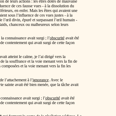
on de leurs actions : les êtres dotés de mauvaise
fluence de ces fausse vues - à la dissolution du
érieurs, en enfer. Mais les êtres qui avaient une
ient sous l’influence de ces vues justes - à la
l’œil divin, épuré et surpassant l’œil humain -
u laids, chanceux ou malheureux selon leurs
; la connaissance avait surgi ; l’
obscurité
avait été
 de contentement qui avait surgi de cette façon
it atteint le calme, je l’ai dirigé vers la
 de la souffrance et la voie menant vers la fin de
s composées et la voie menant vers la fin les
 de l’attachement à l’
ignorance
. Avec le
vie sainte avait été bien menée, que la tâche avait
a connaissance avait surgi ; l’
obscurité
avait été
 de contentement qui avait surgi de cette façon