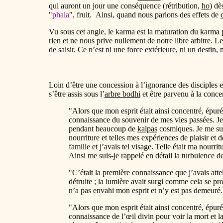
qui auront un jour une conséquence (rétribution,
ho
) dè
"
phala
", fruit. Ainsi, quand nous parlons des effets de
Vu sous cet angle, le karma est la maturation du karma 
rien et ne nous prive nullement de notre libre arbitre.
de saisir. Ce n’est ni une force extérieure, ni un destin
Loin d’être une concession à l’ignorance des disciples e
s’être assis sous l’
arbre bodhi
et être parvenu à la concen
"Alors que mon esprit était ainsi concentré, épuré, 
connaissance du souvenir de mes vies passées. Je 
pendant beaucoup de
kalpas
cosmiques. Je me suis 
nourriture et telles mes expériences de plaisir et de
famille et j’avais tel visage. Telle était ma nourrit
Ainsi me suis-je rappelé en détail la turbulence de
"C’était la première connaissance que j’avais attei
détruite ; la lumière avait surgi comme cela se pr
n’a pas envahi mon esprit et n’y est pas demeuré.
"Alors que mon esprit était ainsi concentré, épuré, 
connaissance de l’œil divin pour voir la mort et la