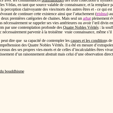
nce avec les connaissances
brahmaniques
des trois collections d’hymnes
les Védas, en tant que source valable de connaissance, et la remplace par
la perception clairvoyante des vies/morts des autres êtres et - ce qui est 
 dévorant de continuer cette existence ainsi que l’attachement (
trishna
) a
s deux premières catégories de chaines. Mais seul un
arhat
pleinement éve
s nécessairement se rappeler ses vies antérieures ou avoir l’œil divin en
nts par une contemplation profonde des
Quatre Nobles Vérités
: la souf
 nécessairement parvenir à la troisième vraie connaissance, même s’il n
On peut dire que sa capacité de contempler les
causes et les condition
s de
mpréhension des Quatre Nobles Vérités. Il a été en mesure d’extrapoler l
processus des ses propres vies-morts et de celles d’incalculables êtres
utissement d’un raisonnement abstrait mais celui d’une observation dir
 du bouddhisme