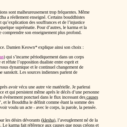
ations sont malheureusement trop fréquentes. Même
ddha a réellement enseigné. Certains bouddhistes
 qu’explication des souffrances et de l’injustice
quelque suprématie. Pour d’autres, le karma et la
 de comprendre son enseignement plus profond.
ssance. Damien Keown
*
explique ainsi son choix :
an
) qui s’incarne périodiquement dans un corps
t réfute l’opposition dualiste entre esprit et
ocessus dynamique et le continuel changement de
me sanskrit. Les sources indiennes parlent de
rès avoir vécu une autre vie matérielle. Je parlerai
ce et qui persistent même après le décès d’une personne
n événement ponctuel dans le flux incessant des
causes
on", et le Bouddha le définit comme étant la somme des
’avoir voulu un acte - avec le corps, la parole, la pensée.
ar les désirs dévorants (
klesha
), l’aveuglement né de la
e. Le karma fait référence aux
causes
que nous créons et