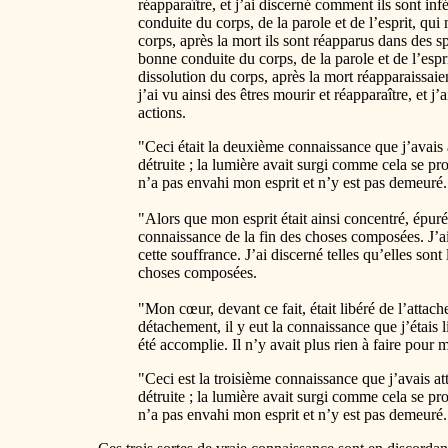
réapparaître, et j’ai discerné comment ils sont in
conduite du corps, de la parole et de l’esprit, qui
corps, après la mort ils sont réapparus dans des s
bonne conduite du corps, de la parole et de l’espri
dissolution du corps, après la mort réapparaissai
j’ai vu ainsi des êtres mourir et réapparaître, et
actions.
"Ceci était la deuxième connaissance que j’avais a
détruite ; la lumière avait surgi comme cela se pr
n’a pas envahi mon esprit et n’y est pas demeuré.
"Alors que mon esprit était ainsi concentré, épuré, 
connaissance de la fin des choses composées. J’ai d
cette souffrance. J’ai discerné telles qu’elles so
choses composées.
"Mon cœur, devant ce fait, était libéré de l’attach
détachement, il y eut la connaissance que j’étais l
été accomplie. Il n’y avait plus rien à faire pour
"Ceci est la troisième connaissance que j’avais atte
détruite ; la lumière avait surgi comme cela se pr
n’a pas envahi mon esprit et n’y est pas demeuré.