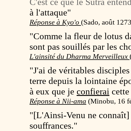
C'est ce que le Sutra enten
à l'attaque"
Réponse à Kyo'o
(
Sado, août 1273,
"Comme la fleur de lotus da
sont pas souillés par les c
L'ainsité du Dharma Merveilleux
"J'ai de véritables disciple
terre depuis la lointaine é
à eux que je
confierai
cette
Réponse à Nii-ama
(
Minobu, 16 fé
"[L'Ainsi-Venu ne connaît]
souffrances."