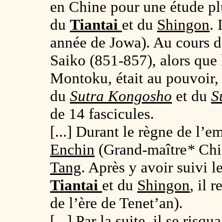
en Chine pour une étude p
du
Tiantai
et du
Shingon
. 
année de Jowa). Au cours de
Saiko (851-857), alors que 
Montoku, était au pouvoir
du
Sutra Kongosho
et du
S
de 14 fascicules.
[...] Durant le règne de l’
Enchin
(Grand-maître
*
Chi
Tang
. Après y avoir suivi 
Tiantai
et du
Shingon
, il 
de l’ère de Tenet’an).
[...] Par la suite, il se ris