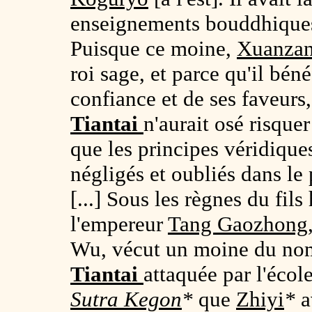
enseignements bouddhique
Puisque ce moine,
Xuanza
roi sage, et parce qu'il bén
confiance et de ses faveurs,
Tiantai
n'aurait osé risquer
que les principes véridiqu
négligés et oubliés dans le 
[...] Sous les règnes du fils
l'empereur
Tang Gaozhong
Wu, vécut un moine du n
Tiantai
attaquée par l'écol
Sutra Kegon
*
que
Zhiyi
*
a