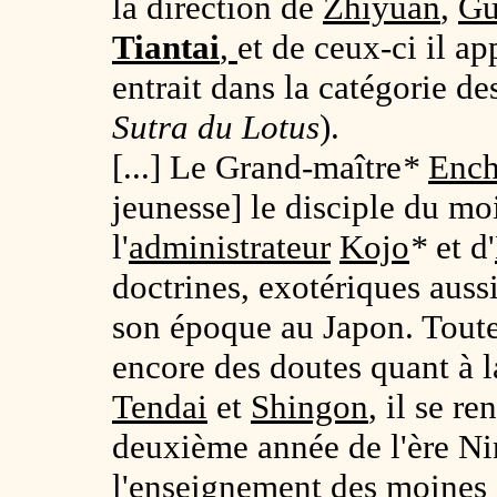
la direction de
Zhiyuan
,
Gu
Tiantai
,
et de ceux-ci il ap
entrait dans la catégorie de
Sutra du Lotus
).
[...] Le Grand-maître
*
Ench
jeunesse] le disciple du m
l'
administrateur
Kojo
*
et d'
doctrines, exotériques auss
son époque au Japon. Toutef
encore des doutes quant à la
Tendai
et
Shingon
, il se re
deuxième année de l'ère Nin
l'enseignement des moines