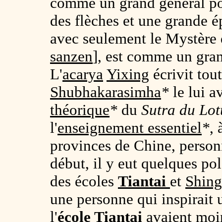
comme un grand général port
des flèches et une grande é
avec seulement le Mystère d
sanzen
], est comme un gra
L'
acarya
Yixing
écrivit tou
Shubhakarasimha
*
le lui av
théorique
*
du
Sutra du Lot
l'
enseignement essentiel
*
,
provinces de Chine, person
début, il y eut quelques pol
des écoles
Tiantai
et
Shin
une personne qui inspirait 
l'
école
Tiantai
avaient moin