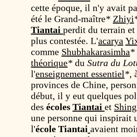
cette époque, il n'y avait p
été le Grand-maître
*
Zhiyi
Tiantai
perdit du terrain e
plus contestée. L'
acarya
Yi
comme
Shubhakarasimha
*
théorique
*
du
Sutra du Lot
l'
enseignement essentiel
*
,
provinces de Chine, person
début, il y eut quelques pol
des
écoles
Tiantai
et
Shin
une personne qui inspirait 
l'
école Tiantai
avaient moin