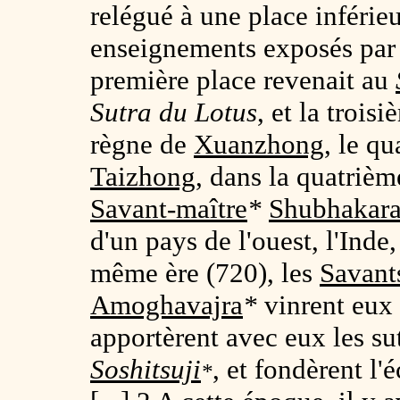
relégué à une place inférieu
enseignements exposés par
première place revenait au
Sutra du Lotus
, et la trois
règne de
Xuanzhong
, le q
Taizhong
, dans la quatrièm
Savant-maître
*
Shubhakar
d'un pays de l'ouest, l'Inde
même ère (720), les
Savant
Amoghavajra
*
vinrent eux 
apportèrent avec eux les su
Soshitsuji
, et fondèrent l'
*