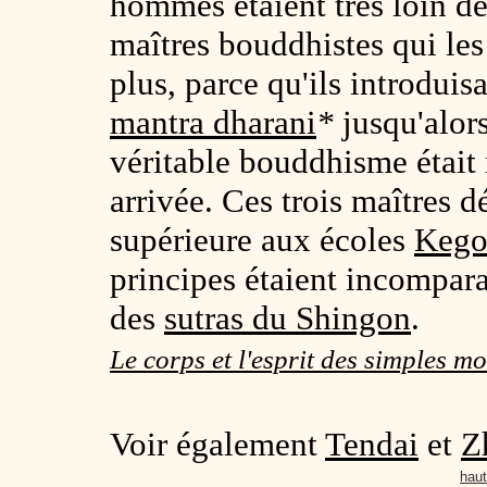
hommes étaient très loin de
maîtres bouddhistes qui le
plus, parce qu'ils introduis
mantra dharani
*
jusqu'alor
véritable bouddhisme était 
arrivée. Ces trois maîtres d
supérieure aux écoles
Keg
principes étaient incompar
des
sutras du Shingon
.
Le corps et l'esprit des simples m
Voir également
Tendai
et
Z
haut