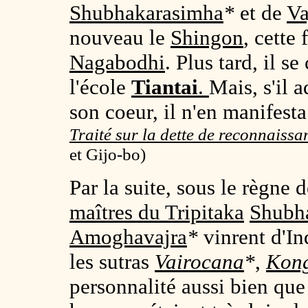
Shubhakarasimha
*
et de
Va
nouveau le
Shingon
, cette 
Nagabodhi
. Plus tard, il 
l'école
Tiantai
.
Mais, s'il 
son coeur, il n'en manifest
Traité sur la dette de reconnaiss
et Gijo-bo)
Par la suite, sous le règne 
maîtres du Tripitaka
Shubh
Amoghavajra
*
vinrent d'In
les sutras
Vairocana
*
,
Kon
personnalité aussi bien que 