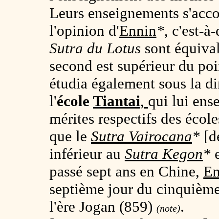
Leurs enseignements s'acco
l'opinion d'
Ennin
*
, c'est-à
Sutra du Lotus
sont équival
second est supérieur du poi
étudia également sous la d
l'
école
Tiantai
,
qui lui ens
mérites respectifs des écol
que le
Sutra
Vairocana
*
[d
inférieur au
Sutra Kegon
*
e
passé sept ans en Chine,
En
septième jour du cinquième
l'ère Jogan (859)
.
(note)