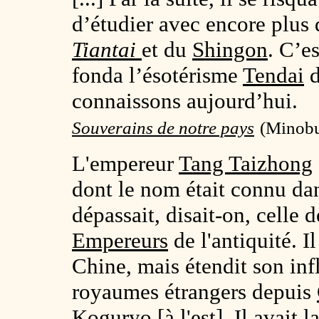
d’étudier avec encore plus 
Tiantai
et du
Shingon
. C’e
fonda l’ésotérisme
Tendai
d
connaissons aujourd’hui.
Souverains de notre pays
(Minobu,
L'empereur
Tang Taizhong
dont le nom était connu dan
dépassait, disait-on, celle 
Empereurs
de l'antiquité. I
Chine, mais étendit son inf
royaumes étrangers depuis
Koguryo
[à l'est]. Il avait 