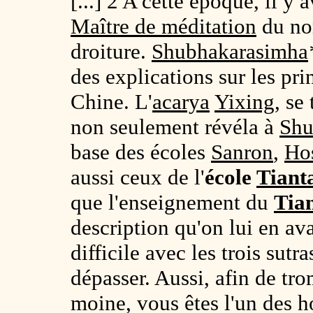
[...] 2 A cette époque, il y a
Maître de méditation
du n
droiture.
Shubhakarasimha
des explications sur les pr
Chine. L'
acarya
Yixing
, se
non seulement révéla à
Shu
base des écoles
Sanron
,
Ho
aussi ceux de l'
école
Tiant
que l'enseignement du
Tia
description qu'on lui en avai
difficile avec les trois sutr
dépasser. Aussi, afin de tr
moine, vous êtes l'un des h