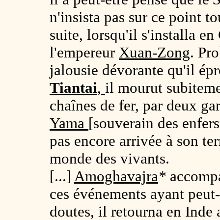
n'insista pas sur ce point t
suite, lorsqu'il s'installa e
l'empereur
Xuan-Zong
. Pr
jalousie dévorante qu'il épr
Tiantai
,
il mourut subitemen
chaînes de fer, par deux gar
Yama
[souverain des enfers]
pas encore arrivée à son ter
monde des vivants.
[...]
Amoghavajra
*
accomp
ces événements ayant peut-ê
doutes, il retourna en Inde 