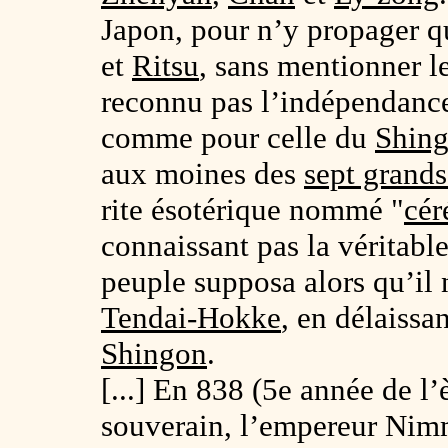
Japon, pour n’y propager q
et
Ritsu
, sans mentionner l
reconnu pas l’indépendance 
comme pour celle du
Shin
aux moines des
sept grand
rite ésotérique nommé "
cér
connaissant pas la véritabl
peuple supposa alors qu’il 
Tendai-Hokke
, en délaissa
Shingon
.
[...] En 838 (5e année de l
souverain, l’empereur Nim