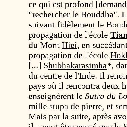
ce qui est profond [demande
"rechercher le Bouddha". 
suivant fidèlement le Boud
propagation de l'école
Tia
du Mont
Hiei
, en succédan
propagation de l'école
Hok
[...] S
hubhakarasimha
*
, da
du centre de l'Inde. Il reno
pays où il rencontra deux 
enseignèrent le
Sutra du Lo
mille stupa de pierre, et se
Mais par la suite, après avo
il a peut-être pensé que le
S