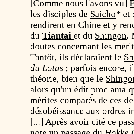
[Comme nous l'avons vu]
les disciples de
Saicho
*
et
rendirent en Chine et y ren
du
Tiantai
et du
Shingon
. 
doutes concernant les mérit
Tantôt, ils déclaraient le
Sh
du Lotus
; parfois encore, i
théorie, bien que le
Shingo
alors qu'un édit proclama q
mérites comparés de ces de
désobéissance aux ordres i
[...] Après avoir cité ce pa
note un passage du
Hokke 