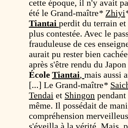
cette époque, il n'y avait p
été le Grand-maître
*
Zhiyi
Tiantai
perdit du terrain e
plus contestée. Avec le pas
frauduleuse de ces enseign
aurait pu rester bien caché
après s'être rendu du Japon
École
Tiantai
,
mais aussi 
[...] Le Grand-maître
*
Saic
Tendai
et
Shingon
pendant 
même. Il possédait de mani
compréhension merveilleuses
s'éveilla à la vérité. Mais, 