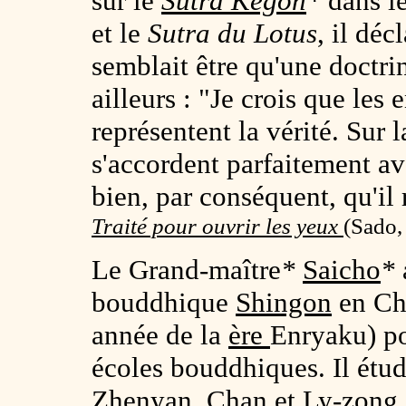
sur le
Sutra Kegon
*
dans l
et le
Sutra du Lotus
, il déc
semblait être qu'une doctrin
ailleurs : "Je crois que les
représentent la vérité. Sur l
s'accordent parfaitement av
bien, par conséquent, qu'il 
Traité pour ouvrir les yeux
(
Sado,
Le Grand-maître
*
Saicho
*
bouddhique
Shingon
en Chi
année de la
ère
Enryaku) po
écoles bouddhiques. Il étud
Zhenyan
,
Chan
et
Ly-zong