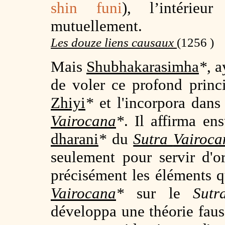
shin funi
), l’intérieu
mutuellement.
Les douze liens causaux
(1256 )
Mais
Shubhakarasimha
*
, 
de voler ce profond princ
Zhiyi
*
et l'incorpora dans
Vairocana
*
. Il affirma en
dharani
*
du
Sutra
Vairoca
seulement pour servir d'
précisément les éléments q
Vairocana
*
sur le
Sutr
développa une théorie fauss