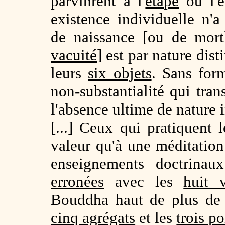
parvinrent à l'
étape
où l'es
existence individuelle n
de naissance [ou de mort]
vacuité
] est par nature dist
leurs
six objets
. Sans form
non-substantialité qui tran
l'absence ultime de nature 
[...] Ceux qui pratiquent 
valeur qu'à une méditation
enseignements doctrinau
erronées
avec les
huit 
Bouddha haut de plus de c
cinq agrégats
et les
trois p