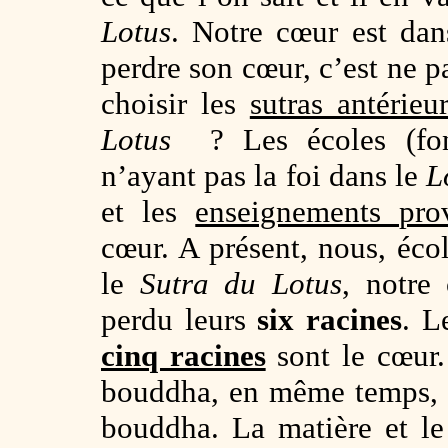
Lotus
. Notre cœur est da
perdre son cœur, c’est ne p
choisir les
sutras antérieu
Lotus
? Les écoles (fondé
n’ayant pas la foi dans le
L
et les
enseignements prov
cœur. A présent, nous, éc
le
Sutra du Lotus
, notre
perdu leurs
six racines
. L
cinq racines
sont le cœur.
bouddha, en même temps, l
bouddha. La matière et le