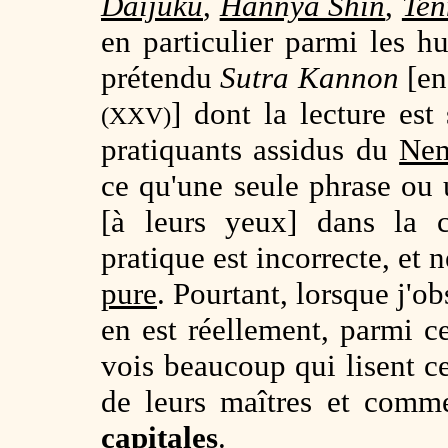
Daijuku
,
Hannya Shin
,
Ten
en particulier parmi les 
prétendu
Sutra Kannon
[en
] dont la lecture est
(XXV)
pratiquants assidus du
Nem
ce qu'une seule phrase ou u
[à leurs yeux] dans la c
pratique est incorrecte, et 
pure
. Pourtant, lorsque j'o
en est réellement, parmi c
vois beaucoup qui lisent ces
de leurs maîtres et comme
capitales
.