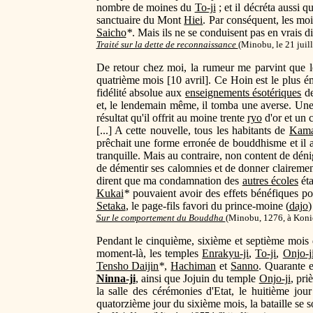
nombre de moines du
To-ji
; et il décréta aussi 
sanctuaire du Mont
Hiei
. Par conséquent, les m
Saicho
*
. Mais ils ne se conduisent pas en vrais d
Traité sur la dette de reconnaissance
(
Minobu, le 21 juill
De retour chez moi, la rumeur me parvint que
quatrième mois [10 avril]. Ce Hoin est le plus
fidélité absolue aux
enseignements ésotériques
d
et, le lendemain même, il tomba une averse. Une 
résultat qu'il offrit au moine trente
ryo
d'or et un 
[...] A cette nouvelle, tous les habitants de
Kama
prêchait une forme erronée de bouddhisme et il a bi
tranquille. Mais au contraire, non content de déni
de démentir ses calomnies et de donner clairemen
dirent que ma condamnation des
autres écoles
éta
Kukai
*
pouvaient avoir des effets bénéfiques po
Setaka
, le page-fils favori du prince-moine (
dajo
)
Sur le comportement du Bouddha
(
Minobu, 1276, à Koni
Pendant le cinquième, sixième et septième mois 
moment-là, les temples
Enrakyu-ji
,
To-ji
,
Onjo-j
Tensho Daijin
*
,
Hachiman
et
Sanno
. Quarante 
Ninna-ji
, ainsi que Jojuin du temple
Onjo-ji
, pri
la salle des cérémonies d'Etat, le huitième jou
quatorzième jour du sixième mois, la bataille se 