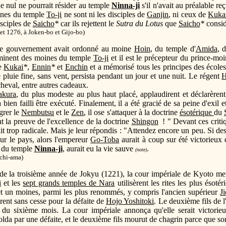
que nul ne pourrait résider au temple
Ninna-ji
s'il n'avait au préalable re
oines du temple
To-ji
ne sont ni les disciples de
Ganjin
, ni ceux de
Kuka
isciples de
Saicho
*
car ils rejettent le
Sutra du Lotus
que
Saicho
*
consid
et 1276, à Joken-bo et Gijo-bo)
 le gouvernement avait ordonné au moine
Hoin
, du temple d'
Amida
, 
 éminent des moines du temple
To-ji
et il est le précepteur du prince-moi
e
Kukai
*
,
Ennin
*
et
Enchin
et a mémorisé tous les principes des école
pluie fine, sans vent, persista pendant un jour et une nuit. Le régent
H
cheval, entre autres cadeaux.
kura
, du plus modeste au plus haut placé, applaudirent et déclarèren
en failli être exécuté. Finalement, il a été gracié de sa peine d'exil et o
grer le
Nembutsu
et le
Zen
, il ose s'attaquer à la doctrine
ésotérique
du
t la preuve de l'excellence de la doctrine
Shingon
! " Devant ces critiq
it trop radicale. Mais je leur répondis : "Attendez encore un peu. Si de
ur le pays, alors l'empereur
Go-Toba
aurait à coup sur été victorieux 
 du temple
Ninna-ji
, aurait eu la vie sauve
.
(note)
chi-ama)
de la troisième année de Jokyu (1221), la cour impériale de Kyoto me
i
et les
sept grands temples de Nara
utilisèrent les rites les plus ésoté
et un moines, parmi les plus renommés, y compris l'ancien supérieur
J
èrent sans cesse pour la défaite de
Hojo Yoshitoki
. Le deuxième fils de 
r du sixième mois. La cour impériale annonça qu'elle serait victorieu
solda par une défaite, et le deuxième fils mourut de chagrin parce que s