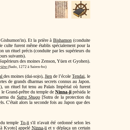
Gishumon'in). Et la prière à
Bishamon
(conduite
e culte furent même établis spécialement pour la
lon un rituel précis (conduite par les supérieurs du
ours suivants).
es Supérieurs des moines Zenson, Yüen et Gyohen).
rière
(
Sado, 1272 à Sairen-bo)
al
des moines (dai-sojo),
Jien
de l’école
Tendai
, le
 sortes de grands dharmas secrets connus au Japon.
 un rituel fut tenu au Palais Impérial où furent
, le Grand-prêtre du temple de
Ninna-ji
présida le
dharma du
Sutra Shugo
[Sutra de la protection du
tels. C'était alors la seconde fois au Japon que des
e du temple
To-ji
s'il n'avait été ordonné selon les
[à Kyoto] appelé
Ninna-ji
et y déplaça un certain