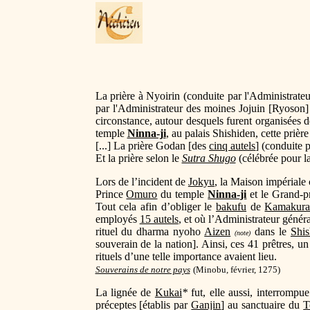
La prière à Nyoirin (conduite par l'Administrat
par l'Administrateur des moines Jojuin [Ryoson]
circonstance, autour desquels furent organisées d
temple
Ninna-ji
, au palais Shishiden, cette priè
[...] La prière Godan [des
cinq autels
] (conduite 
Et la prière selon le
Sutra Shugo
(célébrée pour l
Lors de l’incident de
Jokyu
, la Maison impériale
Prince
Omuro
du temple
Ninna-ji
et le Grand-pr
Tout cela afin d’obliger le
bakufu
de
Kamakur
employés
15 autels
, et où l’Administrateur génér
rituel du dharma nyoho
Aizen
dans le
Shis
(note)
souverain de la nation]. Ainsi, ces 41 prêtres, un 
rituels d’une telle importance avaient lieu.
Souverains de notre pays
(Minobu, février
,
1275)
La lignée de
Kukai
*
fut, elle aussi, interrompu
préceptes [établis par
Ganjin
] au sanctuaire du
T