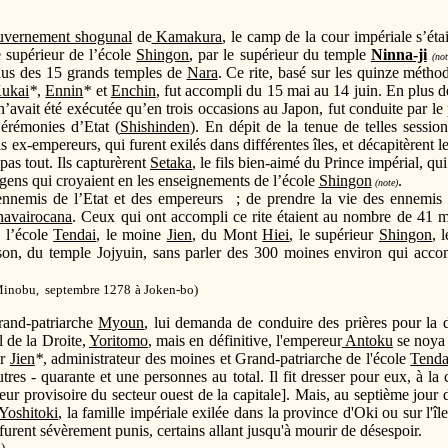
uvernement shogunal
de
Kamakura
, le camp de la cour impériale s’éta
 supérieur de l’école
Shingon
, par le supérieur du temple
Ninna-ji
(not
nus des 15 grands temples de
Nara
. Ce rite, basé sur les quinze métho
ukai
*
,
Ennin
*
et
Enchin
, fut accompli du 15 mai au 14 juin. En plus de
 n’avait été exécutée qu’en trois occasions au Japon, fut conduite par le 
Cérémonies d’Etat (
Shishinden
). En dépit de la tenue de telles sessio
ois ex-empereurs, qui furent exilés dans différentes îles, et décapitèrent
 pas tout. Ils capturèrent
Setaka
, le fils bien-aimé du Prince impérial, qu
 gens qui croyaient en les enseignements de l’école
Shingon
.
(note)
s ennemis de l’Etat et des empereurs ; de prendre la vie des ennemis 
avairocana
. Ceux qui ont accompli ce rite étaient au nombre de 41 mo
 l’école
Tendai
, le moine
Jien
, du Mont
Hiei
, le supérieur
Shingon
, 
oson, du temple Jojyuin, sans parler des 300 moines environ qui acco
inobu, septembre 1278
à Joken-bo)
Grand-patriarche
Myoun
, lui demanda de conduire des prières pour la d
 de la Droite,
Yoritomo
, mais en définitive, l'empereur
Antoku
se noya 
er
Jien
*
, administrateur des moines et Grand-patriarche de l'école
Tenda
autres - quarante et une personnes au total. Il fit dresser pour eux, à la
eur provisoire du secteur ouest de la capitale]. Mais, au septième jour d
Yoshitoki
, la famille impériale exilée dans la province d'Oki ou sur l'î
furent sévèrement punis, certains allant jusqu'à mourir de désespoir.
)