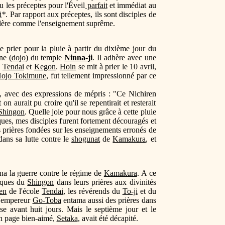
çu les préceptes pour l'Éveil
parfait
et immédiat au
i
*
. Par rapport aux préceptes, ils sont disciples de
ère comme l'enseignement suprême.
de prier pour la pluie à partir du dixième jour du
ne (
dojo
) du temple
Ninna-ji
. Il adhère avec une
s
Tendai
et
Kegon
.
Hoin
se mit à prier le 10 avril,
ojo Tokimune
, fut tellement impressionné par ce
t, avec des expressions de mépris : "Ce Nichiren
n aurait pu croire qu'il se repentirait et resterait
Shingon
. Quelle joie pour nous grâce à cette pluie
ues, mes disciples furent fortement découragés et
s prières fondées sur les enseignements erronés de
dans sa lutte contre le
shogunat
de
Kamakura
, et
na la guerre contre le régime de
Kamakura
. A ce
riques du
Shingon
dans leurs prières aux divinités
ien
de l'école
Tendai
, les révérends du
To-ji
et du
l'empereur
Go-Toba
entama aussi des prières dans
se avant huit jours. Mais le septième jour et le
on page bien-aimé,
Setaka
, avait été décapité.