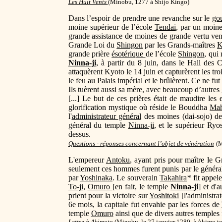
Les Huit Vents
(Minobu, 1277 à Shijo Kingo)
Dans l’espoir de prendre une revanche sur le
go
moine supérieur de l’école
Tendai
, par un moine
grande assistance de moines de grande vertu ve
Grande Loi du
Shingon
par les Grands-maîtres
K
grande prière
ésotérique
de l’école
Shingon
, qui
Ninna-ji
, à partir du 8 juin, dans le Hall des 
attaquèrent Kyoto le 14 juin et capturèrent les tr
le feu au Palais impérial et le brûlèrent. Ce ne fut
Ils tuèrent aussi sa mère, avec beaucoup d’autres
[...] Le but de ces prières était de maudire le
glorification mystique où réside le Bouddha
Mah
l'
administrateur général
des moines (dai-sojo) de
général du temple
Ninna-ji
, et le supérieur Ry
dessus.
Questions - réponses concernant l’objet de vénération
(M
L'empereur
Antoku
, ayant pris pour maître le 
seulement ces hommes furent punis par le général
par
Yoshinaka
. Le souverain
Takahira
*
fit appel
To-ji
,
Omuro
[en fait, le temple
Ninna-ji
] et d'
prient pour la victoire sur
Yoshitoki
[l'administrat
6e mois, la capitale fut envahie par les forces de
temple
Omuro
ainsi que de divers autres temples 
Lettre à Akimoto
(
Minobu, le 27 janvier 1280, à Akimo to