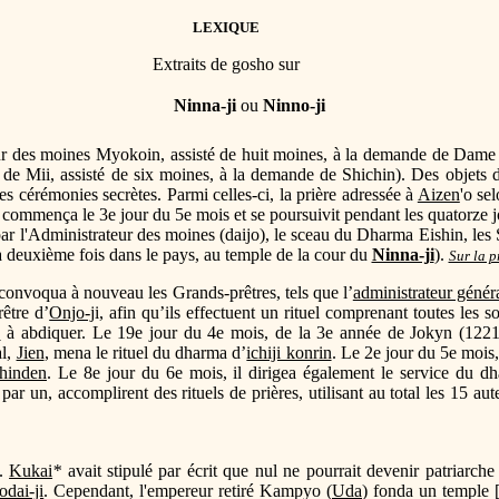
LEXIQUE
Extraits de gosho sur
Ninna-ji
ou
Ninno-ji
eur des moines Myokoin, assisté de huit moines, à la demande de Dame 
 de Mii, assisté de six moines, à la demande de Shichin). Des objets d
es cérémonies secrètes. Parmi celles-ci, la prière adressée à
Aizen
'o se
re commença le 3e jour du 5e mois et se poursuivit pendant les quatorze j
par l'Administrateur des moines (daijo), le sceau du Dharma Eishin, l
a deuxième fois dans le pays, au temple de la cour du
Ninna-ji
).
Sur la p
 convoqua à nouveau les Grands-prêtres, tels que l’
administrateur génér
être d’
Onjo-j
i, afin qu’ils effectuent un rituel comprenant toutes les
a
à abdiquer. Le 19e jour du 4e mois, de la 3e année de Jokyn (1221),
al,
Jien
, mena le rituel du dharma d’
ichiji konrin
. Le 2e jour du 5e mois
hinden
. Le 8e jour du 6e mois, il dirigea également le service du 
par un, accomplirent des rituels de prières, utilisant au total les 15 au
e.
Kukai
*
avait stipulé par écrit que nul ne pourrait devenir patriarch
odai-ji
. Cependant, l'empereur retiré Kampyo (
Uda
) fonda un temple 