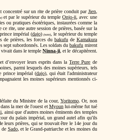
it concentré sur un rite de prière conduit par
Jien
,
et par le supérieur du temple
Onjo-ji
, avec une
e)
des ou pratiques ésotériques, instaurées comme la
 ce rite, une autre session de prières, basée sur la
prince impérial (
dajo
)
, le supérieur du temple
(note)
ns de prières, les forces du
bakufu
de
Kamakura
 les sept subordonnés. Les soldats du
bakufu
mirent
i vivait dans le temple
Ninna-ji
, et le décapitèrent.
et d’envoyer leurs esprits dans la
Terre Pure
de
ines, parmi lesquels des moines supérieurs, tels
le prince impérial (
dajo
), qui était l'administrateur
mpagnaient les moines supérieurs mentionnés ci-
éfaite du Ministre de la cour,
Yoritomo
. Or, non
dans la mer de l'ouest et
Myoun
lui-même fut tué
i
, ainsi que d'autres moines éminents des temples
 cour du palais impérial, un grand autel afin qu'ils
e leurs prières, qui se trouvait être le 14e jour du
le de
Sado
, et le Grand-patriarche et les moines du