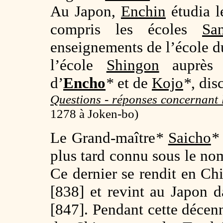
Au Japon,
Enchin
étudia l
compris les écoles
Sa
enseignements de l’école 
l’école
Shingon
auprès
d’
Encho
*
et de
Kojo
*
, dis
Questions - réponses concernant 
1278
à Joken-bo)
Le Grand-maître
*
Saicho
*
plus tard connu sous le no
Ce dernier se rendit en Ch
[838] et revint au Japon 
[847]. Pendant cette décenni