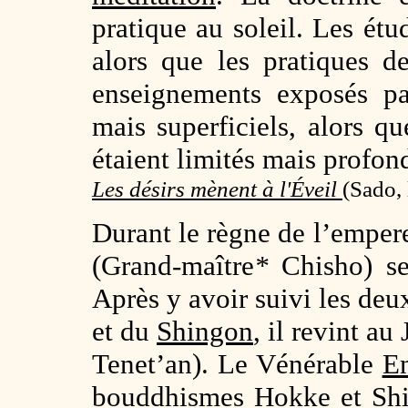
pratique au soleil. Les étud
alors que les pratiques d
enseignements exposés p
mais superficiels, alors 
étaient limités mais profon
Les désirs mènent à l'Éveil
(
Sado, 
Durant le règne de l’empe
(Grand-maître
*
Chisho) s
Après y avoir suivi les de
et du
Shingon
, il revint a
Tenet’an). Le Vénérable
E
bouddhismes
Hokke
et
Sh