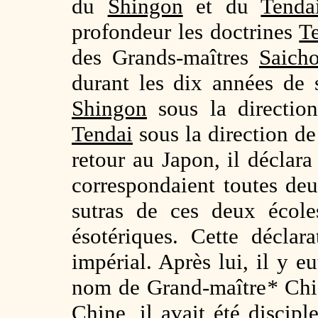
du
Shingon
et du
Tenda
profondeur les doctrines
T
des Grands-maîtres
Saich
durant les dix années de 
Shingon
sous la directi
Tendai
sous la direction d
retour au Japon, il déclar
correspondaient toutes de
sutras de ces deux école
ésotériques. Cette déclara
impérial. Après lui, il y e
nom de Grand-maître
*
Chis
Chine, il avait été discip