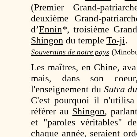
(
Premier Grand-patria
deuxième Grand-patriar
d’
Ennin
*
,
troisième Grand
Shingon
du temple
To-ji
.
Souverains de notre pays
(Minobu
Les maîtres, en Chine, ava
mais, dans son coe
l'enseignement du
Sutra d
C'est pourquoi il n'utilis
référer au
Shingon
, parla
et "paroles véritables" d
chaque année, seraient or