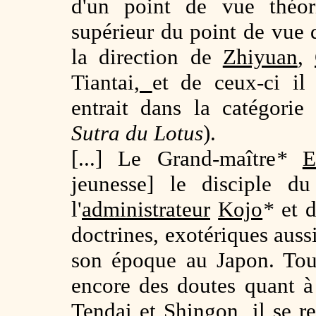
d'un point de vue théor
supérieur du point de vue d
la direction de
Zhiyuan
,
Tiantai
,
et de ceux-ci il
entrait dans la catégorie
Sutra du Lotus
).
[...] Le Grand-maître
*
E
jeunesse] le disciple 
l'
administrateur
Kojo
*
et d
doctrines, exotériques auss
son époque au Japon. Toute
encore des doutes quant à 
Tendai
et
Shingon
, il se 