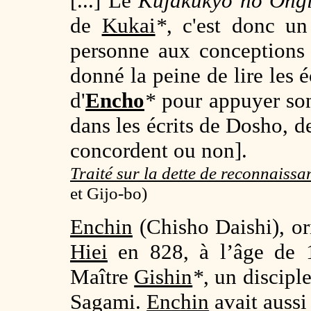
[...] Le
Kujakukyo no Ong
de
Kukai
*
, c'est donc u
personne aux conceptions à
donné la peine de lire les é
d'
Encho
*
pour appuyer son 
dans les écrits de Dosho, 
concordent ou non].
Traité sur la dette de reconnaiss
et Gijo-bo)
Enchin
(Chisho Daishi), or
Hiei
en 828, à l’âge de 1
Maître
Gishin
*
, un discipl
Sagami.
Enchin
avait aussi