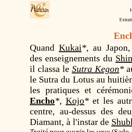
Extrai
Enc
Quand
Kukai
*
, au Japon,
des enseignements du
Shi
il classa le
Sutra Kegon
*
au
le Sutra du Lotus au huitiè
les pratiques et cérémoni
Encho
*
,
Kojo
*
et les autr
centre, au-dessus des de
Diamant, à l'instar de
Shub
Traité pour ouvrir les yeux
(
Sado,