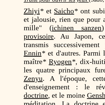
Zhiyi
*
et
Saicho
*
ont subi
et jalousie, rien que pour
mille" (
ichinen sanzen
provisoire
. Au Japon, ce
transmis successivemen
Ennin
*
et d'autres. Parmi
maître
*
Ryogen
*
, dix-hui
les quatre principaux fu
Zenyu
. A l'époque, cett
d'enseignement : le r
doctrine
, et le moine
Gensh
méditation
. La doctrine 