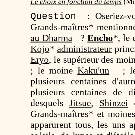
Le choix en fonction du temps
(Min
: Oseriez-vou
Question
Grands-maîtres
*
mentionné
au Dharma
?
Encho
*
, le
Kojo
*
administrateur
princ
Eryo
, le supérieur des moi
; le moine
Kaku'un
; le 
plusieurs centaines d'aut
plusieurs centaines de 
desquels
Jitsue
,
Shinzei
Grands-maîtres
*
et moines
apparurent tous, les uns 