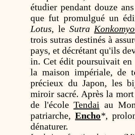
étudier pendant douze a
que fut promulgué un édi
Lotus
, le
Sutra
Konkomyo
trois sutras destinés à assu
pays, et décrétant qu'ils de
in. Cet édit poursuivait en
la maison impériale, de to
précieux du Japon, les bi
miroir sacré. Après la mor
de l'école
Tendai
au Mo
patriarche,
Encho
*
, prolo
dénaturer.