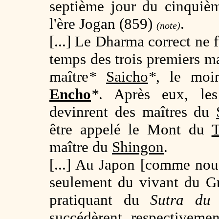
septième jour du cinquiè
l'ère Jogan (859)
.
(note)
[...] Le Dharma correct ne
temps des trois premiers ma
maître
*
Saicho
*
, le mo
Encho
*
. Après eux, les
devinrent des maîtres du
être appelé le Mont du
T
maître du
Shingon
.
[...] Au Japon [comme nou
seulement du vivant du G
pratiquant du
Sutra du 
succédèrent, respectivemen