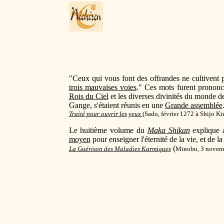
"Ceux qui vous font des offrandes ne cultive
trois mauvaises voies
." Ces mots furent prononcé
Rois du Ciel
et les diverses divinités du monde d
Gange, s'étaient réunis en une
Grande assemblée
Traité pour ouvrir les yeux
(
Sado, février 1272 à Shijo K
Le huitième volume du
Maka Shikan
explique 
moyen
pour enseigner l'éternité de la vie, et de l
(
La Guérison des Maladies Karmiques
Minobu, 3 novemb