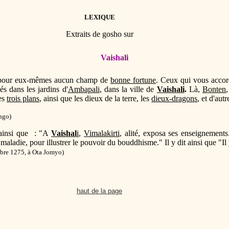
LEXIQUE
Extraits de gosho sur
Vaishali
nt pour eux-mêmes aucun champ de
bonne fortune
. Ceux qui vous accord
s dans les jardins d'
Ambapali
, dans la ville de
Vaishali
.
Là,
Bonten
es
trois plans
, ainsi que les dieux de la terre, les
dieux-dragons
, et d'aut
.
ingo
)
ainsi que : "A
Vaishal
i
,
Vimalakirti
, alité, exposa ses enseignement
a maladie, pour illustrer le pouvoir du bouddhisme." Il y dit ainsi que "I
re 1275, à Ota Jomyo)
haut de la page