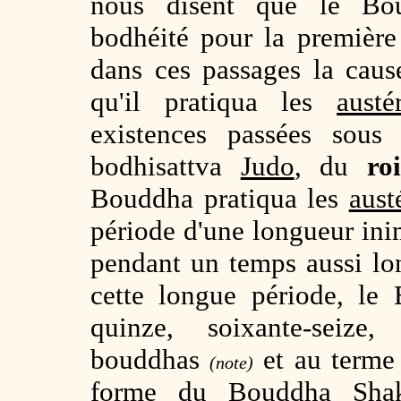
nous disent que le Bou
bodhéité pour la premièr
dans ces passages la cau
qu'il pratiqua les
austé
existences passées sou
bodhisattva
Judo
, du
r
Bouddha pratiqua les
aust
période d'une longueur inim
pendant un temps aussi l
cette longue période, le 
quinze, soixante-seize,
bouddhas
et au terme 
(note)
forme du Bouddha Shaky