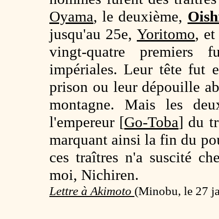
Oyama
, le deuxième,
Ois
jusqu'au 25e,
Yoritomo
, e
vingt-quatre premiers f
impériales. Leur tête fut 
prison ou leur dépouille 
montagne. Mais les deux
l'empereur [
Go-Toba
] du t
marquant ainsi la fin du po
ces traîtres n'a suscité c
moi, Nichiren.
Lettre à Akimoto
(
Minobu, le 27 j