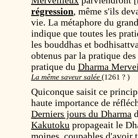
Merveilleux
parviendront [n
régression
, même s'ils dev
vie. La métaphore du grand 
indique que toutes les prat
les bouddhas et bodhisattva
obtenus par la pratique des
pratique du
Dharma Mervei
La même saveur salée
(1261 ? )
Quiconque saisit ce principe
haute importance de réfléch
Derniers jours du Dharma
Kakutoku
propageait le Dh
moines, coupables d'avoir t