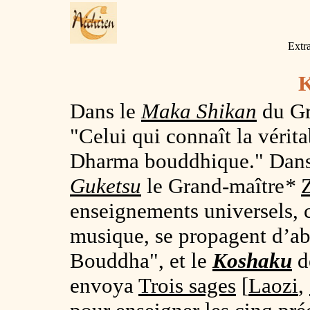
Extra
K
Dans le
Maka Shikan
du Gr
"Celui qui connaît la vérit
Dharma bouddhique." Dan
Guketsu
le Grand-maître
*
enseignements universels, 
musique, se propagent d’ab
Bouddha", et le
Koshaku
d
envoya
Trois sages
[
Laozi
,