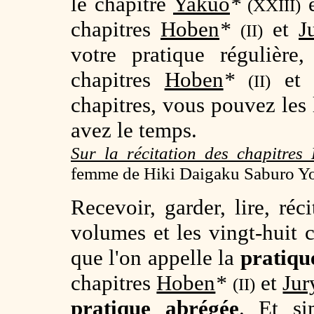
le chapitre
Yakuo
*
e
(XXIII)
chapitres
Hoben
*
et
J
(II)
votre pratique régulière
chapitres
Hoben
*
e
(II)
chapitres, vous pouvez les 
avez le temps.
Sur la récitation des chapitres
femme de Hiki Daigaku Saburo Y
Recevoir, garder, lire, réci
volumes et les vingt-huit 
que l'on appelle la
pratiqu
chapitres
Hoben
*
et
Jur
(II)
pratique abrégée
. Et si