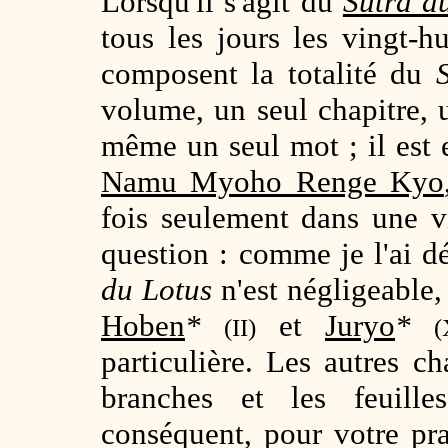
Lorsqu'il s'agit du
Sutra d
tous les jours les vingt-h
composent la totalité du
volume, un seul chapitre, 
même un seul mot ; il est 
Namu Myoho Renge Kyo
fois seulement dans une vi
question : comme je l'ai d
du Lotus
n'est négligeable, 
Hoben
*
et
Juryo
*
(II)
(
particulière. Les autres ch
branches et les feuill
conséquent, pour votre pra