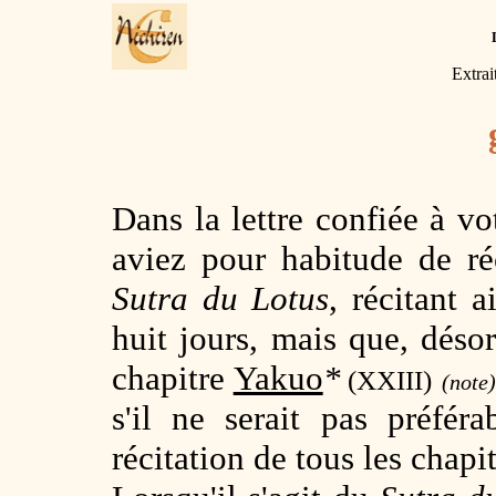
Extrai
Dans la lettre confiée à v
aviez pour habitude de ré
Sutra du Lotus
, récitant a
huit jours, mais que, déso
chapitre
Yakuo
*
(XXIII)
(note
s'il ne serait pas préfér
récitation de tous les chapit