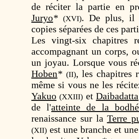
de réciter la partie en p
Juryo
*
. De plus, il
(XVI)
copies séparées de ces parti
Les vingt-six chapitres 
accompagnant un corps, o
un joyau. Lorsque vous réc
Hoben
*
, les chapitres 
(II)
même si vous ne les récitez
Yakuo
et
Daibadatta
(XXIII)
de l'
atteinte de la bodh
renaissance sur la
Terre p
est une branche et une
(XII)