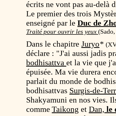
écrits ne vont pas au-delà 
Le premier des trois Mystère
enseigné par le
Duc de Zh
Traité pour ouvrir les yeux
(
Sado,
Dans le chapitre
Juryo
*
(XV
déclare : "J'ai aussi jadis p
bodhisattva
et la vie que j'
épuisée. Ma vie durera enco
parlait du monde de bodhi
bodhisattvas
Surgis-de-Ter
Shakyamuni en nos vies. Il
comme
Taikong
et
Dan,
le