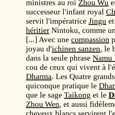
ministres au roi
Zhou Wu
et
successeur l'infant royal
Ch
servit l'impératrice
Jingu
et
héritier
Nintoku, comme un 
[...] Avec une
compassion
p
joyau d'
ichinen sanzen
, le
dans la seule phrase
Namu 
cou de ceux qui vivent à l
Dharma
. Les Quatre grands
quiconque pratique le
Dhar
que le sage
Taikong
et le
D
Zhou Wen
, et aussi fidèle
cheveux blancs
servirent l'