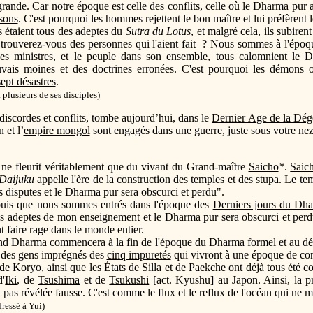
rande. Car notre époque est celle des conflits, celle où le Dharma pur a
isons
. C'est pourquoi les hommes rejettent le bon maître et lui préfèrent
s étaient tous des adeptes du
Sutra du Lotus
, et malgré cela, ils subiren
rouverez-vous des personnes qui l'aient fait ? Nous sommes à l'époque
ses ministres, et le peuple dans son ensemble, tous
calomnient
le Dh
ais moines et des doctrines erronées. C'est pourquoi les démons o
sept désastres
.
 plusieurs de ses disciples)
 discordes et conflits, tombe aujourd’hui, dans le
Dernier Age de la Dég
 et l’
empire mongol
sont engagés dans une guerre, juste sous votre nez
ne fleurit véritablement que du vivant du Grand-maître
Saicho
*
.
Saic
 Daijuku
appelle l'ère de la construction des temples et des
stupa
. Le te
s disputes et le Dharma pur sera obscurci et perdu".
depuis que nous sommes entrés dans l'époque des
Derniers jours du Dh
es adeptes de mon enseignement et le Dharma pur sera obscurci et perd
 faire rage dans le monde entier.
and Dharma commencera à la fin de l'époque du
Dharma formel
et au d
 des gens imprégnés des
cinq impuretés
qui vivront à une époque de conf
s de Koryo, ainsi que les États de
Silla
et de
Paekche
ont déjà tous été c
d'
Iki
, de
Tsushima
et de
Tsukushi
[act. Kyushu] au Japon. Ainsi, la 
 pas révélée fausse. C'est comme le flux et le reflux de l'océan qui ne
ressé à Yui)