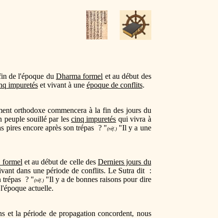
fin de l'époque du
Dharma formel
et au début des
nq impuretés
et vivant à une
époque de conflits
.
ement orthodoxe commencera à la fin des jours du
n peuple souillé par les
cinq impuretés
qui vivra à
as pires encore après son trépas ? "
"Il y a une
(réf.)
 formel
et au début de celle des
Derniers jours du
ivant dans une période de conflits. Le Sutra dit :
n trépas ? "
"Il y a de bonnes raisons pour dire
(réf.)
 l'époque actuelle.
ens et la période de propagation concordent, nous