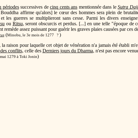
q périodes
successives de
cinq cents ans
mentionnée dans le
Sutra Dai
Bouddha affirme qu'alors] le cœur des hommes sera plein de brutalité 
 et les guerres se multiplieront sans cesse. Parmi les divers enseig
su
ou
Ritsu
, seront obscurcis et perdus. [...] en une telle "époque de 
ent remède assez puissant pour guérir les graves plaies causées par ces dé
(
)
tus
Minobu, le 3e mois de 1277 ?
, la raison pour laquelle cet objet de vénération n'a jamais été établi m'e
des conflits
, celle des
Derniers jours du Dharma
, n'est pas encore venu
)
mai 1279 à Toki Jonin