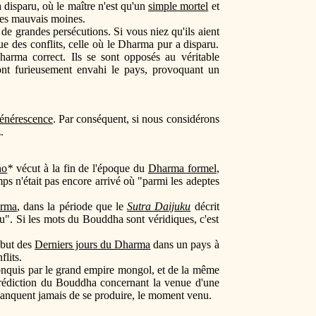
 disparu, où le maître n'est qu'un
simple mortel
et
 les mauvais moines.
t de grandes persécutions. Si vous niez qu'ils aient
 des conflits, celle où le Dharma pur a disparu.
arma correct. Ils se sont opposés au véritable
nt furieusement envahi le pays, provoquant un
énérescence
. Par conséquent, si nous considérons
.
ho
*
vécut à la fin de l'époque du
Dharma formel
,
mps n'était pas encore arrivé où "parmi les adeptes
arma
, dans la période que le
Sutra Daijuku
décrit
u". Si les mots du Bouddha sont véridiques, c'est
ébut des
Derniers jours du Dharma
dans un pays à
lits.
onquis par le grand empire mongol, et de la même
prédiction du Bouddha concernant la venue d'une
 manquent jamais de se produire, le moment venu.