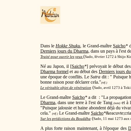
Dans le
Hokke Shuku
, le Grand-maître
Saicho
*
d
Derniers jours du Dharma
, dans un pays à l'est 
(
Traité pour ouvrir les yeux
Sado, février 1272 à Shijo K
Né au Japon, il [
Saicho
*
] prévoyait le début de
Dharma formel
et au début des
Derniers jours d
une époque de conflits. Le
Sutra
dit : " Puisque 
bonne raison pour déclarer cela."
(réf.)
(
Le véritable objet de vénération
Sado, avril 1273 à Toki
Le Grand-maître
Saicho
*
a dit : "La propagation
Dharma
, dans une terre à l'est de Tang
et à 
(note)
"Puisque jalousie et haine abondent déjà du vivan
cela."
Le Grand-maître
Saicho
*
&eacuvte;criai
(réf.)
(
Sur les prédictions du Bouddha
Sado, 11 mai 1273 aux 
A plus forte raison maintenant, à l'époque des
D