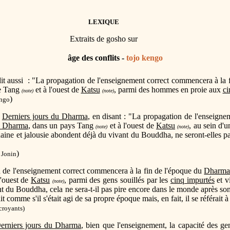
LEXIQUE
Extraits de gosho sur
âge des conflits -
tojo kengo
it aussi : "La propagation de l'enseignement correct commencera à la 
de Tang
et à l'ouest de
Katsu
, parmi des hommes en proie aux
ci
(note)
(note)
)
ingo
s
Derniers jours du Dharma
, en disant : "La propagation de l'enseign
u Dharma
, dans un pays Tang
et à l'ouest de
Katsu
, au sein d'u
(note)
(note)
haine et jalousie abondent déjà du vivant du Bouddha, ne seront-elles p
)
 Jonin
 de l'enseignement correct commencera à la fin de l'époque du
Dharma
l'ouest de
Katsu
, parmi des gens souillés par les
cinq impurtés
et v
(note)
t du Bouddha, cela ne sera-t-il pas pire encore dans le monde après so
t comme s'il s'était agi de sa propre époque mais, en fait, il se référait à
croyants)
erniers jours du Dharma
, bien que l'enseignement, la capacité des g