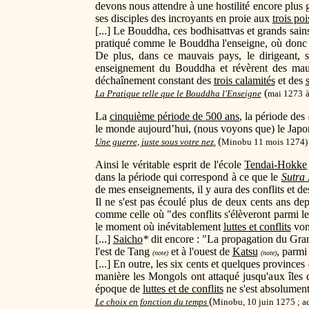
devons nous attendre à une hostilité encore plus g
ses disciples des incroyants en proie aux
trois po
[...] Le Bouddha, ces bodhisattvas et grands sain
pratiqué comme le Bouddha l'enseigne, où donc t
De plus, dans ce mauvais pays, le dirigeant, 
enseignement du Bouddha et révèrent des mauv
déchaînement constant des
trois calamités
et des
(
La Pratique telle que le Bouddha l'Enseigne
mai 1273
à
La
cinquième période de 500 ans
, la période des
le monde aujourd’hui, (nous voyons que) le Japon
(
Une guerre, juste sous votre nez
.
Minobu 11 mois 1274)
Ainsi le véritable esprit de l'école
Tendai-Hokke
dans la période qui correspond à ce que le
Sutra
de mes enseignements, il y aura des conflits et de
Il ne s'est pas écoulé plus de deux cents ans 
comme celle où "des conflits s'élèveront parmi l
le moment où inévitablement
luttes et conflits
vont
[...]
Saicho
*
dit encore : "La propagation du Gr
l'est de Tang
et à l'ouest de
Katsu
, parmi
(note)
(note)
[...] En outre, les six cents et quelques province
manière les Mongols ont attaqué jusqu'aux îles 
époque de
luttes et de conflits
ne s'est absolument
(
Le choix en fonction du temps
Minobu, 10 juin 1275 ; ad