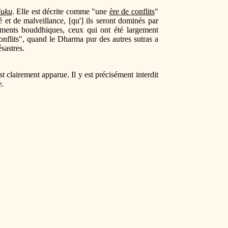
juku
. Elle est décrite comme "une
ère de conflits
"
et de malveillance, [qu'] ils seront dominés par
nements bouddhiques, ceux qui ont été largement
conflits", quand le Dharma pur des autres sutras a
sastres.
st clairement apparue. Il y est précisément interdit
e.