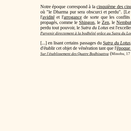
Notre époque correspond à la
cinquième des cin
où "le Dharma pur sera obscurci et perdu". [Le 
l'
avidité
et l'
arrogance
de sorte que les conflits
propagés, comme le
Shingon
, le
Zen
, le
Nembut
perdu tout pouvoir, le
Sutra du Lotus
est l'excell
Parvenir directement à la bodhéité grâce au Sutra du Lo
[...] en lisant certains passages du
Sutra du Lotus
d'établir cet objet de vénération tant que l'
époque 
(
Sur l'établissement des Quatre Bodhisattva
Minobu, 17 