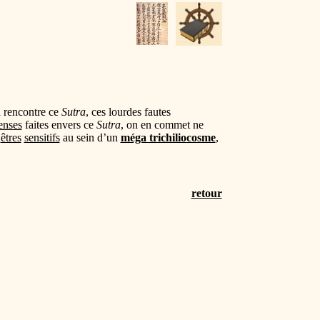
on rencontre ce
Sutra
, ces lourdes fautes
enses
faites envers ce
Sutra
, on en commet ne
s
êtres
sensitifs
au sein d’un
méga trichiliocosme
,
retour