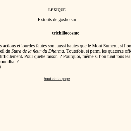
LEXIQUE
Extraits de gosho sur
trichiliocosme
actions et lourdes fautes sont aussi hautes que le Mont
Sumeru
, si l’
leil du
Sutra de la fleur du Dharma
. Toutefois, si parmi les
quatorze off
difficilement. Pour quelle raison ? Pourquoi, même si l’on tuait tous le
l bouddha ?
)
haut de la page