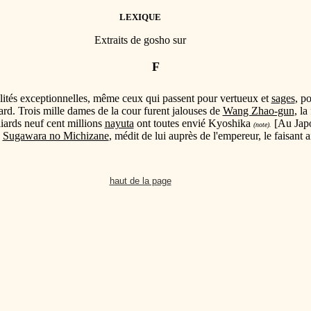
LEXIQUE
Extraits de gosho sur
F
lités exceptionnelles, même ceux qui passent pour vertueux et
sages
, p
ard. Trois mille dames de la cour furent jalouses de
Wang Zhao-gun
, la
iards neuf cent millions
nayuta
ont toutes envié Kyoshika
[Au Japo
(note).
e
Sugawara no Michizane
, médit de lui auprès de l'empereur, le faisant 
haut de la page