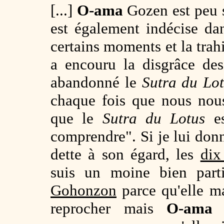
[...]
O-ama
Gozen est peu s
est également indécise dan
certains moments et la trah
a encouru la disgrâce des
abandonné le
Sutra du Lo
chaque fois que nous nou
que le
Sutra du Lotus
es
comprendre". Si je lui don
dette à son égard, les
dix
suis un moine bien part
Gohonzon
parce qu'elle ma
reprocher mais
O-ama
G