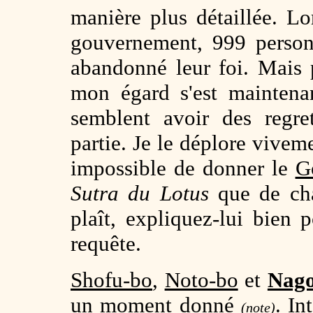
manière plus détaillée. Lo
gouvernement, 999 perso
abandonné leur foi. Mais
mon égard s'est maintenan
semblent avoir des regre
partie. Je le déplore viveme
impossible de donner le
G
Sutra du Lotus
que de cha
plaît, expliquez-lui bien
requête.
Shofu-bo
,
Noto-bo
et
Nago
un moment donné
. In
(note)