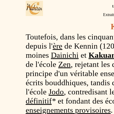
Extrai
Toutefois, dans les cinquan
depuis l'
ère
de Kennin (1201
moines
Dainichi
et
Kakua
de l'école
Zen
, rejetant les
principe d'un véritable en
écrits bouddhiques, tandis
l'école
Jodo
, contredisant 
définitif
*
et fondant des éc
enseignements provisoires
.