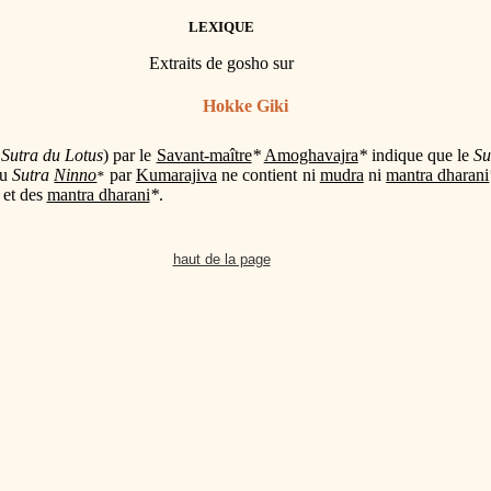
LEXIQUE
Extraits de gosho sur
Hokke Giki
e
Sutra du Lotus
) par le
Savant-maître
*
Amoghavajra
*
indique que le
Su
du
Sutra
Ninno
par
Kumarajiva
ne contient ni
mudra
ni
mantra dharani
*
et des
mantra dharani
*
.
haut de la page