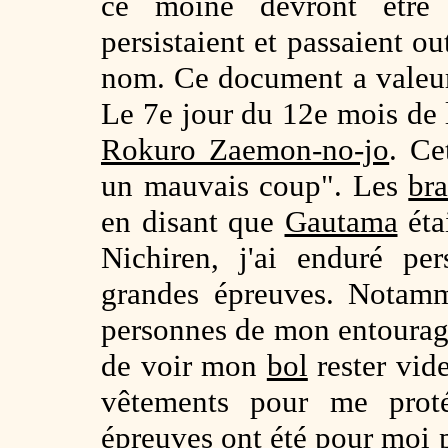
ce moine devront être 
persistaient et passaient ou
nom. Ce document a valeur
Le 7e jour du 12e mois de
Rokuro Zaemon-no-jo
. Ce
un mauvais coup". Les
br
en disant que
Gautama
éta
Nichiren, j'ai enduré pe
grandes épreuves. Notamm
personnes de mon entourage
de voir mon
bol
rester vide
vêtements pour me proté
épreuves ont été pour moi 