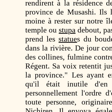
rendirent à la résidence 
province de Musashi. Ils l
moine à rester sur notre îl
temple ou
stupa
debout, pas
prend les
statue
s du bou
dans la rivière. De jour c
des collines, fulmine contre
Régent. Sa voix retentit j
la province." Les ayant 
qu'il était inutile d'e
personnellement l'ordre d
toute personne, originai
Nichiren. Il envoya égalem