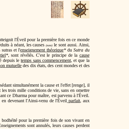
teignit l'Éveil pour la première fois en ce monde
duits à néant, les causes
le sont aussi. Ainsi,
(note)
sutras et l'
enseignement théorique
*
du
Sutra du
tiel
*
, sont révélés. C'est le principe de la
cause
té depuis le
temps sans commencement
, et que la
ion mutuelle
des dix états, des cent mondes et des
édant simultanément la cause et l'effet [renge], il
 les trois mille conditions de vie, sans en omettre
ant ce Dharma pour maître, est parvenu à l'Éveil.
 en devenant l'Ainsi-venu de l'Éveil
parfait
, aux
 bodhéité pour la première fois de son vivant en
Enseignements sont annulés, leurs causes perdent