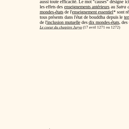
aussi toute efficacité. Le mot "causes" désigne i
les effets des
enseignements antérieurs
au
Sutra 
mondes-états
de l'
enseignement essentiel
*
sont r
tous présents dans l'état de bouddha depuis le
te
de l
'inclusion mutuelle
des
dix mondes-états
, des
Le coeur du chapitre Juryo
(
17 avril 1271 ou 1272)