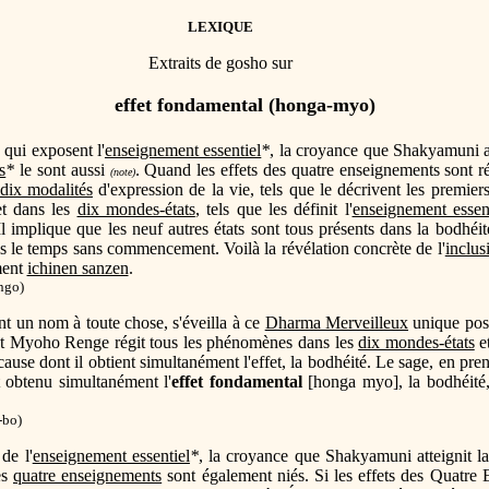
LEXIQUE
Extraits de gosho sur
effet fondamental (honga-myo)
qui exposent l'
enseignement essentiel
*
, la croyance que Shakyamuni at
s
*
le sont aussi
. Quand les effets des quatre enseignements sont ré
(note)
dix modalités
d'expression de la vie, tels que le décrivent les premiers 
fet dans les
dix mondes-états
, tels que les définit l'
enseignement essen
Il implique que les neuf autres états sont tous présents dans la bodhéi
is le temps sans commencement. Voilà la révélation concrète de l'
inclus
ment
ichinen sanzen
.
ingo
)
nt un nom à toute chose, s'éveilla à ce
Dharma Merveilleux
unique poss
t Myoho Renge régit tous les phénomènes dans les
dix mondes-états
et
se dont il obtient simultanément l'effet, la bodhéité. Le sage, en pren
obtenu simultanément l'
effet fondamental
[honga myo], la bodhéité,
-bo)
de l'
enseignement essentiel
*
, la croyance que Shakyamuni atteignit la
es
quatre enseignements
sont également niés. Si les effets des Quatre 