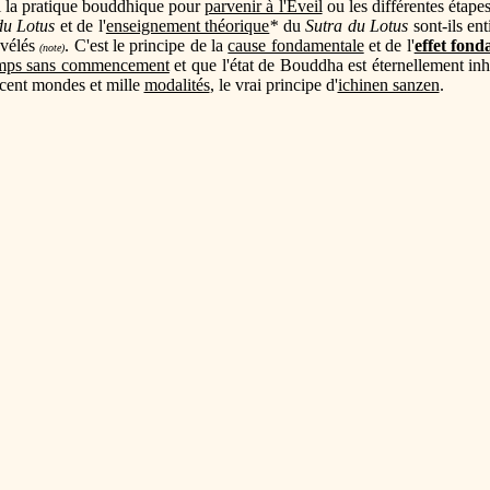
ci la pratique bouddhique pour
parvenir à l'Éveil
ou les différentes étapes
du Lotus
et de l'
enseignement théorique
*
du
Sutra du Lotus
sont-ils ent
évélés
. C'est le principe de la
cause fondamentale
et de l'
effet fon
(note)
mps sans commencement
et que l'état de Bouddha est éternellement inhé
 cent mondes et mille
modalités
, le vrai principe d'
ichinen sanzen
.