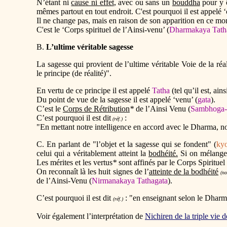
N’étant ni
cause ni effet
, avec ou sans un
bouddha
pour y ê
mêmes partout en tout endroit. C'est pourquoi il est appelé ‘ce
Il ne change pas, mais en raison de son apparition en ce mond
C'est le ‘Corps spirituel de l’Ainsi-venu’ (
Dharmakaya Tath
B.
L’ultime véritable sagesse
La sagesse qui provient de l’ultime véritable Voie de la réali
le principe (de réalité)".
En vertu de ce principe il est appelé
Tatha
(tel qu’il est, ains
Du point de vue de la sagesse il est appelé ‘venu’ (
gata
).
C’est le
Corps de Rétribution
*
de l’Ainsi Venu (
Sambhoga-
C’est pourquoi il est dit
:
(réf.)
"En mettant notre intelligence en accord avec le Dharma, n
C. En parlant de "l’objet et la sagesse qui se fondent" (
ky
celui qui a véritablement atteint la
bodhéité.
Si on mélange 
Les mérites et les vertus
*
sont affinés par le Corps Spirituel 
On reconnaît là les huit signes de l’
atteinte de la bodhéité
(no
de l’Ainsi-Venu (
Nirmanakaya Tathagata
).
C’est pourquoi il est dit
: "en enseignant selon le Dharm
(réf.)
Voir également l’interprétation de
Nichiren de la triple vie 