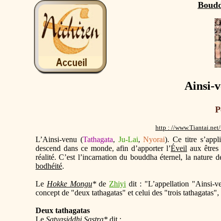
Boudd
Ainsi-
P
http : //www.Tiantai.ne
L’Ainsi-venu (
Tathagata
,
Ju-Lai
,
Nyorai
). Ce titre s’appl
descend dans ce monde, afin d’apporter l’
Éveil
aux êtres 
réalité. C’est l’incarnation du bouddha éternel, la nature de
bodhéité
.
Le
Hokke Mongu
*
de
Zhiyi
dit : "L’appellation "Ainsi-v
concept de "deux tathagatas" et celui des "trois tathagatas", 
Deux tathagatas
Le
Satyasiddhi Sastra
*
dit :