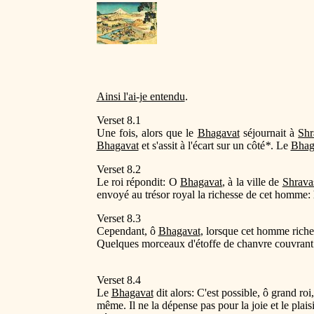
Ainsi l'ai-je entendu
.
Verset 8.1
Une fois, alors que le
Bhagavat
séjournait à
Shr
Bhagavat
et s'assit à l'écart sur un côté
*
. Le
Bhag
Verset 8.2
Le roi répondit: O
Bhagavat
, à la ville de
Shravas
envoyé au trésor royal la richesse de cet homme: hu
Verset 8.3
Cependant, ô
Bhagavat
, lorsque cet homme riche 
Quelques morceaux d'étoffe de chanvre couvrant seu
Verset 8.4
Le
Bhagavat
dit alors: C'est possible, ô grand ro
même. Il ne la dépense pas pour la joie et le plaisir