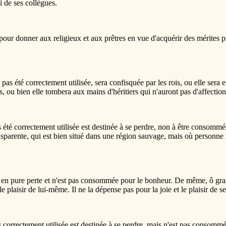
i de ses collègues.
pour donner aux religieux et aux prêtres en vue d'acquérir des mérites p
 pas été correctement utilisée, sera confisquée par les rois, ou elle sera 
s, ou bien elle tombera aux mains d'héritiers qui n'auront pas d'affection
as été correctement utilisée est destinée à se perdre, non à être consomm
ansparente, qui est bien situé dans une région sauvage, mais où personne
oule en pure perte et n'est pas consommée pour le bonheur. De même, ô g
e plaisir de lui-même. Il ne la dépense pas pour la joie et le plaisir de ses
as correctement utilisée est destinée à se perdre, mais n'est pas consomm