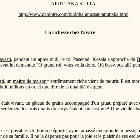
APUTTAKA SUTTA
http://www.daoloire.com/buddha-anussati/aputtaka.html
La richesse chez l'avare
avasti
, pendant un après-midi, le roi Pasenadi Kosala s'approcha du
B
avat
lui demanda: "O grand roi, vous voilà donc. Où êtes-vous allé pen
ti
, un
maître de maison
*
extrêmement riche vient de mourir. Il est mort,
it millions en or, et que dire de la quantité d'argent.
était vivant, un gâteau de grains accompagné d'un gruau préparé avec de 
lement les trois quarts du corps étaient son costume! Une vieille charre
i, c'est possible. Un homme égoïste, ayant amassé une grande richesse, ne 
 de sa famille. Il ne la dépense pas pour la joie et le plaisir de ses esclave