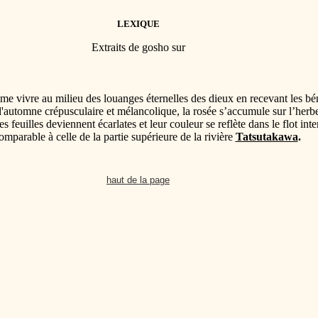
LEXIQUE
Extraits de gosho sur
me vivre au milieu des louanges éternelles des dieux en recevant les b
s l'automne crépusculaire et mélancolique, la rosée s’accumule sur l’her
s feuilles deviennent écarlates et leur couleur se reflète dans le flot int
mparable à celle de la partie supérieure de la rivière
Tatsutakawa
.
haut de la page