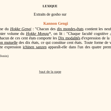
LEXIQUE
Extraits de gosho sur
Kannon Gengi
lume du
Hokke Gengi
: "Chacun des
dix mondes-états
contient les neuf
emier volume du
Hokke Mongu
*
, on lit : "Chaque faculté cognitive
(
hacun de ces cent états comporte les
Dix modalités
d'expression de la 
on mutuelle
des dix états, ce qui constitue cent états. Toute forme de
tte expression
ichinen sanzen
apparaît-elle dans l'un des quatre pr
 Jonin)
haut de la page