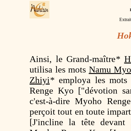
Extrai
Ho
Ainsi, le Grand-maître
*
H
utilisa les mots
Namu Myo
Zhiyi
*
employa les mots
Renge Kyo ["dévotion san
c'est-à-dire Myoho Reng
perçoit tout en toute impa
[J'incline la tête deva