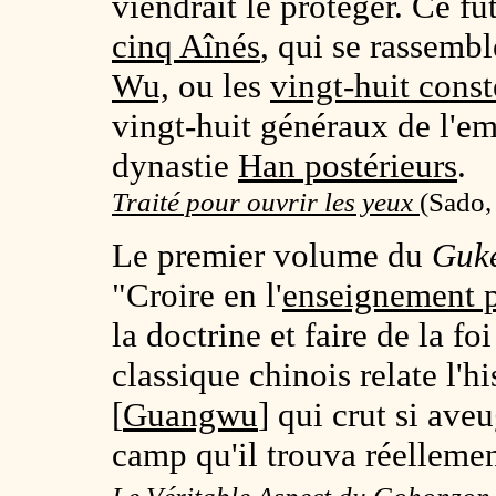
viendrait le protéger. Ce fu
cinq Aînés
, qui se rassembl
Wu,
ou les
vingt-huit const
vingt-huit généraux de l'e
dynastie
Han postérieurs
.
Traité pour ouvrir les yeux
(
Sado,
Le premier volume du
Guk
"Croire en l'
enseignement p
la doctrine et faire de la fo
classique chinois relate l'h
[
Guangwu
] qui crut si ave
camp qu'il trouva réellement