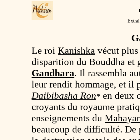
Extrai
G
Le roi
Kanishka
vécut plus 
disparition du Bouddha et 
Gandhara
. Il rassembla au
leur rendit hommage, et il 
Daibibasha Ron
en deux c
*
croyants du royaume pratiq
enseignements du
Mahaya
beaucoup de difficulté. De 