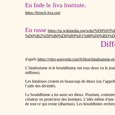
En Inde le Jiva Institute.
https://french.jiva.org/
En russe
https://ru.wikipedia.org/wiki/
%D0%B2%D0%B0%D0%B9%D1%88%D0%BD%D
Diff
d'après
https://vitro-souvenir.com/fr/blog/hindouisme-
L’hindouisme et le bouddhisme ont tous deux vu le jour
millions).
Les hindoues croient en beaucoup de dieux (on l’appelle l
l’aide des divinités.
Le bouddhisme a lui aussi ses dieux. Pourtant, contrai
créateur ou protecteur des hommes. L'idée même d'une cré
de tout ce qui existe (dharmas). Les bouddhistes recherc