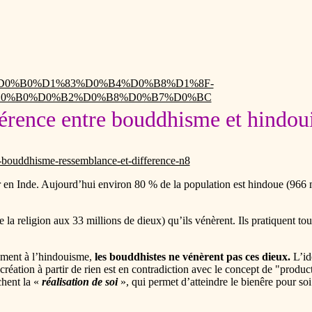
%D0%93%D0%B0%D1%83%D0%B4%D0%B8%D1%8F-
0%B0%D0%B2%D0%B8%D0%B7%D0%BC
érence entre bouddhisme et hindo
et-bouddhisme-ressemblance-et-difference-n8
 en Inde. Aujourd’hui environ 80 % de la population est hindoue (966 
a religion aux 33 millions de dieux) qu’ils vénèrent. Ils pratiquent tout
rement à l’hindouisme,
les bouddhistes ne vénèrent pas ces dieux.
L’idé
ation à partir de rien est en contradiction avec le concept de "producti
hent la «
réalisation de soi
», qui permet d’atteindre le bienêre pour soi 